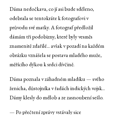
Dáma nedočkava, co jí asi bude sděleno,
odebrala se tentokráte k fotografovi v
průvodu své matky. A fotograf předložil
dámám tři podobizny, které byly vesměs
znamenitě zdařilé... avšak v pozadí na každém
obrázku vznášela se postava mladého muže,
měřícího dýkou k srdci dívčině.
Dáma poznala v záhadném mladíku — svého
ženicha, důstojníka v řadách indických vojsk...
Dámy klesly do mdlob a ze zasnoubení sešlo.
— Po přečtení zprávy vstávaly sice