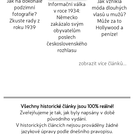
Jak na dokonalé
Jak vznikla
Informační válka
podzimní
móda dlouhých
v roce 1934:
fotografie?
vlasů u mužů?
Německo
Zkuste rady z
Může za to
zakázalo svým
roku 1939
Hollywood a
obyvatelům
peníze!
poslech
československého
rozhlasu
zobrazit více článků...
Všechny historické články jsou 100% reálné!
Zveřejňujeme je tak, jak byly napsány v době
původního vydání.
V historických článcích nejsou prováděny žádné
jazykové úpravy podle dnešního pravopisu.