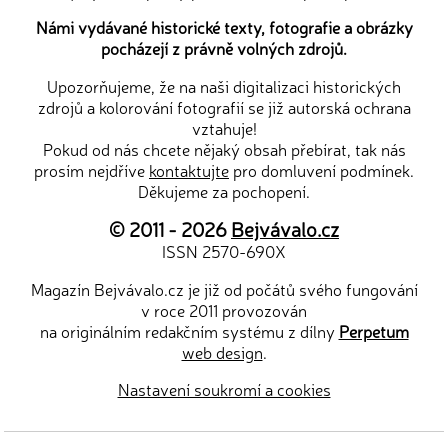
Námi vydávané historické texty, fotografie a obrázky
pocházejí z právně volných zdrojů.
Upozorňujeme, že na naši digitalizaci historických
zdrojů a kolorování fotografií se již autorská ochrana
vztahuje!
Pokud od nás chcete nějaký obsah přebírat, tak nás
prosím nejdříve
kontaktujte
pro domluvení podmínek.
Děkujeme za pochopení.
© 2011 - 2026
Bejvávalo.cz
ISSN 2570-690X
Magazín Bejvávalo.cz je již od počátů svého fungování
v roce 2011 provozován
na originálním redakčním systému z dílny
Perpetum
web design
.
Nastavení soukromí a cookies