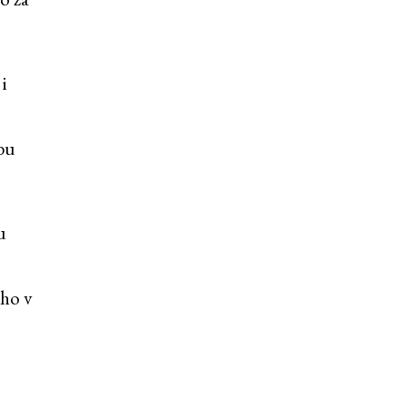
i
ábu
u
iho v