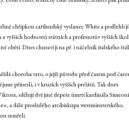
ině chřipkou cařihradský vyslanec White a podlehli jí 
ch a vyšších hodnostů státních a professorův vyšších škol
né obětí. Dnes churaví ji na př. i náčelník italského št
měšilá choroba tato, o jejíž původu před časem pod čaro
jsme přinesli, i v kruzích vyšších prelátů. Tak dnes
Viktora, sdělují dvě jiné depeše úmrtí kardinála Simeon
e«, a dále proslulého arcibiskupa westminsterského,
ou zemřeli.