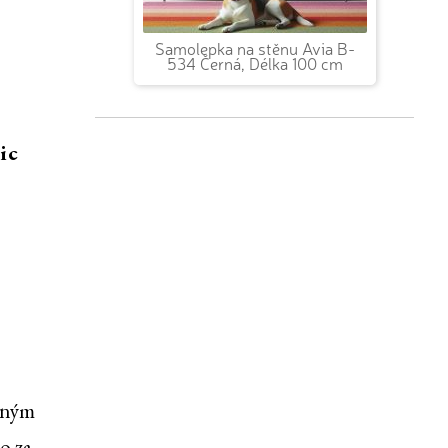
Samolepka na stěnu Avia B-
534 Černá, Délka 100 cm
ic
elným
o za