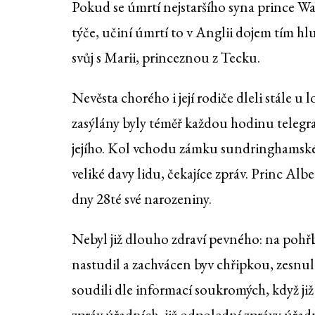
Pokud se úmrtí nejstaršího syna prince W
týče, učiní úmrtí to v Anglii dojem tím hlu
svůj s Marii, princeznou z Tecku.
Nevěsta chorého i její rodiče dleli stále
zasýlány byly téměř každou hodinu telegr
jejího. Kol vchodu zámku sundringhamskéh
veliké davy lidu, čekajíce zpráv. Princ Albe
dny 28té své narozeniny.
Nebyl již dlouho zdraví pevného: na poh
nastudil a zachvácen byv chřipkou, zesnul
soudili dle informací soukromých, když ji
zpráv úřadních, již odpolední zprávy úřadn