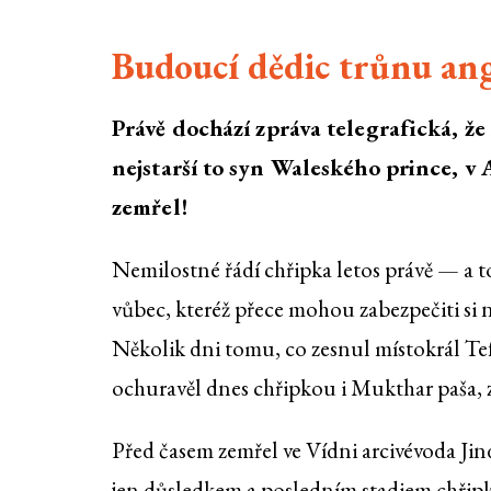
Budoucí dědic trůnu ang
Právě dochází zpráva telegrafická, že
nejstarší to syn Waleského prince, v 
zemřel!
Nemilostné řádí chřipka letos právě — a
vůbec, kteréž přece mohou zabezpečiti si ne
Několik dni tomu, co zesnul místokrál Te
ochuravěl dnes chřipkou i Mukthar paša, 
Před časem zemřel ve Vídni arcivévoda Jind
jen důsledkem a posledním stadiem chřipky