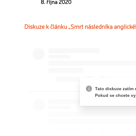
8. října 2020
Diskuze k článku „Smrt následníka anglické