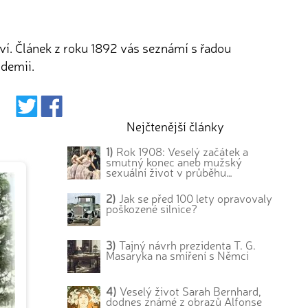
í. Článek z roku 1892 vás seznámí s řadou
idemii.
Nejčtenější články
1)
Rok 1908: Veselý začátek a
smutný konec aneb mužský
sexuální život v průběhu…
2)
Jak se před 100 lety opravovaly
poškozené silnice?
3)
Tajný návrh prezidenta T. G.
Masaryka na smíření s Němci
4)
Veselý život Sarah Bernhard,
dodnes známé z obrazů Alfonse