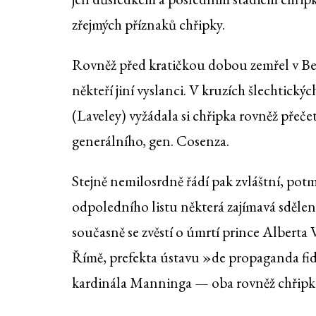
zřejmých příznaků chřipky.
Rovněž před kratičkou dobou zemřel v Berl
někteří jiní vyslanci. V kruzích šlechtický
(Laveley) vyžádala si chřipka rovněž přečet
generálního, gen. Cosenza.
Stejně nemilosrdně řádí pak zvláštní, pot
odpoledního listu některá zajímavá sdělení 
současně se zvěstí o úmrtí prince Alberta 
Římě, prefekta ústavu »de propaganda fid
kardinála Manninga — oba rovněž chřipk