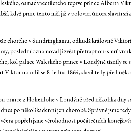
aleského, osmadvacetiletého teprve prince Alberta Vik
bší, když princ tento měl již v polovici února slaviti sň
 u lože chorého v Sundringhamu, odkudž královně Viktori
amy, poslední oznamoval jí zvěst přetrapnou: smrť vnu
o, kol paláce Waleského prince v Londýně tísnily se s
rt Viktor narodil se 8. ledna 1864, slavil tedy před něko
řbu prince z Hohenlohe v Londýně před několika dny s
 dnes po několikadenní jen chorobě. Správně jsme tedy
ž včera popřeli jsme věrohodnost počátečních konejšivý
í musily kritičnost stavu princova doznati.