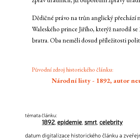
Dědičné právo na trůn anglický přechází 
Waleského prince Jiřího, kterýž narodil se
bratra. Oba neměli dosud příležitosti polit
Původní zdroj historického článku:
Národní listy - 1892, autor n
témata článku:
1892
epidemie
smrt
celebrity
,
,
,
datum digitalizace historického článku a zveřej