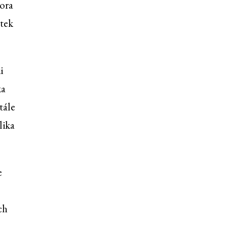
tora
atek
i
ka
tále
lika
e
ch