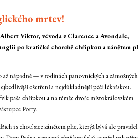
lického mrtev!
 Albert Viktor, vévoda z Clarence a Avondale,
Anglii po kratičké chorobě chřipkou a zánětem pl
 to až nápadně — v rodinách panovnických a zámožných
jbedlivější ošetření a nejdůkladnější péči lékařskou.
fvik paša chřipkou a na témže dvoře místokrálovském
zástupce Porty.
řich i s chotí sice zánětem plic, kterýž bývá ale pravid
. Dom Pedro, sesazený císař brasilský, zemřel pak přím