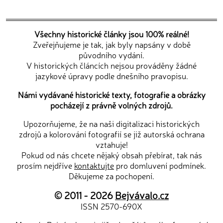
Všechny historické články jsou 100% reálné!
Zveřejňujeme je tak, jak byly napsány v době
původního vydání.
V historických článcích nejsou prováděny žádné
jazykové úpravy podle dnešního pravopisu.
Námi vydávané historické texty, fotografie a obrázky
pocházejí z právně volných zdrojů.
Upozorňujeme, že na naši digitalizaci historických
zdrojů a kolorování fotografií se již autorská ochrana
vztahuje!
Pokud od nás chcete nějaký obsah přebírat, tak nás
prosím nejdříve
kontaktujte
pro domluvení podmínek.
Děkujeme za pochopení.
© 2011 - 2026
Bejvávalo.cz
ISSN 2570-690X