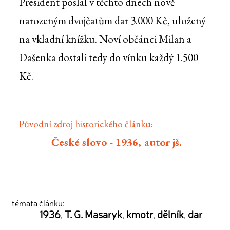
President poslal v těchto dnech nově
narozeným dvojčatům dar 3.000 Kč, uložený
na vkladní knížku. Noví občánci Milan a
Dašenka dostali tedy do vínku každý 1.500
Kč.
Původní zdroj historického článku:
České slovo - 1936, autor jš.
témata článku:
1936
T. G. Masaryk
kmotr
dělník
dar
,
,
,
,