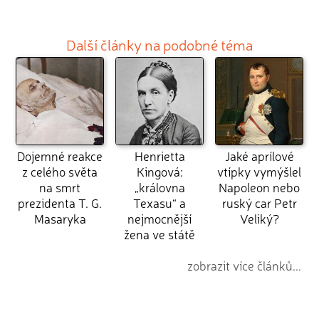
Další články na podobné téma
Dojemné reakce
Henrietta
Jaké aprílové
z celého světa
Kingová:
vtípky vymýšlel
na smrt
„královna
Napoleon nebo
prezidenta T. G.
Texasu“ a
ruský car Petr
Masaryka
nejmocnější
Veliký?
žena ve státě
zobrazit více článků...