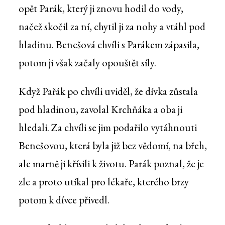
opět Parák, který ji znovu hodil do vody,
načež skočil za ní, chytil ji za nohy a vtáhl pod
hladinu. Benešová chvíli s Parákem zápasila,
potom ji však začaly opouštět síly.
Když Pařák po chvíli uviděl, že dívka zůstala
pod hladinou, zavolal Krchňáka a oba ji
hledali. Za chvíli se jim podařilo vytáhnouti
Benešovou, která byla již bez vědomí, na břeh,
ale marně ji křísili k životu. Parák poznal, že je
zle a proto utíkal pro lékaře, kterého brzy
potom k dívce přivedl.