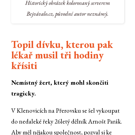
Historický obrázek kolorovaný serverem
Bejvávalo.cz, původní autor neznámý.
Topil dívku, kterou pak
lékař musil tři hodiny
křísiti
Nemístný žert, který mohl skončiti
tragicky.
V Klenovicích na Přerovsku se šel vykoupat
do nedaleké řeky 26letý dělník Arnošt Parák.
Aby měl nějakou společnost, pozval si ke