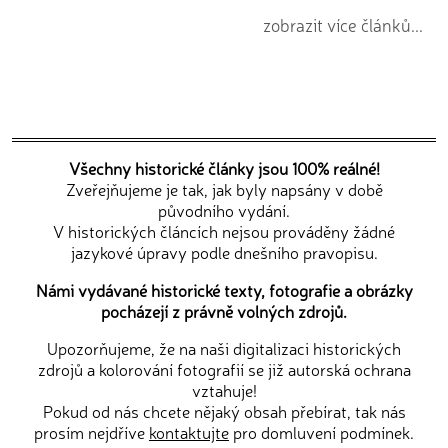
zobrazit více článků...
Všechny historické články jsou 100% reálné!
Zveřejňujeme je tak, jak byly napsány v době
původního vydání.
V historických článcích nejsou prováděny žádné
jazykové úpravy podle dnešního pravopisu.
Námi vydávané historické texty, fotografie a obrázky
pocházejí z právně volných zdrojů.
Upozorňujeme, že na naši digitalizaci historických
zdrojů a kolorování fotografií se již autorská ochrana
vztahuje!
Pokud od nás chcete nějaký obsah přebírat, tak nás
prosím nejdříve
kontaktujte
pro domluvení podmínek.