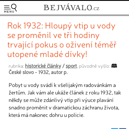
Rok 1932: Hloupý vtip u vody
se proměnil ve tři hodiny
trvající pokus o oživení téměř
utopené mladé dívky!
historické články
/
sport
rubrika:
, původně vyšlo:
České slovo - 1932, autor p.
Pobyt u vody svádí k všelijakým radovánkám a
žertům. Jak vám ale ukáže článek z roku 1932, tak
někdy se může zdánlivý vtip při výuce plavání
snadno proměnit v dramatickou záchranu života,
která má nakonec dohru u policie.