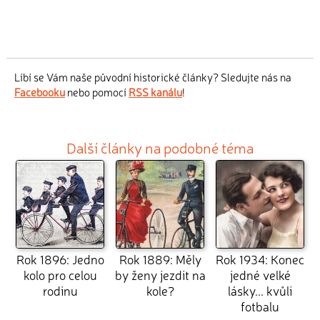
Líbí se Vám naše původní historické články? Sledujte nás na
Facebooku
nebo pomocí
RSS kanálu
!
Další články na podobné téma
Rok 1896: Jedno
Rok 1889: Měly
Rok 1934: Konec
kolo pro celou
by ženy jezdit na
jedné velké
rodinu
kole?
lásky... kvůli
fotbalu