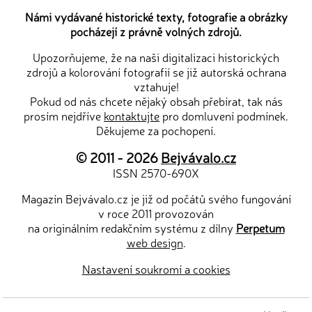
Námi vydávané historické texty, fotografie a obrázky
pocházejí z právně volných zdrojů.
Upozorňujeme, že na naši digitalizaci historických
zdrojů a kolorování fotografií se již autorská ochrana
vztahuje!
Pokud od nás chcete nějaký obsah přebírat, tak nás
prosím nejdříve
kontaktujte
pro domluvení podmínek.
Děkujeme za pochopení.
© 2011 - 2026
Bejvávalo.cz
ISSN 2570-690X
Magazín Bejvávalo.cz je již od počátů svého fungování
v roce 2011 provozován
na originálním redakčním systému z dílny
Perpetum
web design
.
Nastavení soukromí a cookies