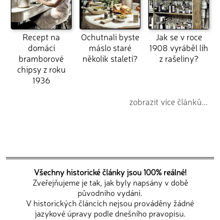
Recept na
Ochutnali byste
Jak se v roce
domácí
máslo staré
1908 vyráběl líh
bramborové
několik staletí?
z rašeliny?
chipsy z roku
1936
zobrazit více článků...
Všechny historické články jsou 100% reálné!
Zveřejňujeme je tak, jak byly napsány v době
původního vydání.
V historických článcích nejsou prováděny žádné
jazykové úpravy podle dnešního pravopisu.