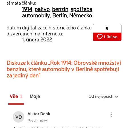
témata článku:
1914
palivo
benzín
spotřeba
,
,
,
,
automobily
Berlín
Německo
,
,
datum digitalizace historického článku
a zveřejnění na internetu:
1. února 2022
Diskuze k článku „Rok 1914: Obrovské množství
benzínu, které automobily v Berlíně spotřebují
za jediný den“