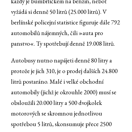
každý je bumbrlíčkem na benzin, neboť
vyžádá si denně 50 litrů (25.000 litrů). V
berlínské policejní statistice figuruje dále 792
automobilů nájemných, čili »auta pro
panstvo«. Ty spotřebují denně 19.008 litrů.
Autobusy nutno napájeti denně 80 litry a
protože je jich 310, je o prodej dalších 24.800
litrů postaráno. Malé i velké obchodní
automobily (jichž je okrouhle 2000) musí se
obsloužili 20.000 litry a 500 dvojkolek
motorových se skromnou jednotlivou
spotřebou 5 litrů, skonsumuje přece 2500