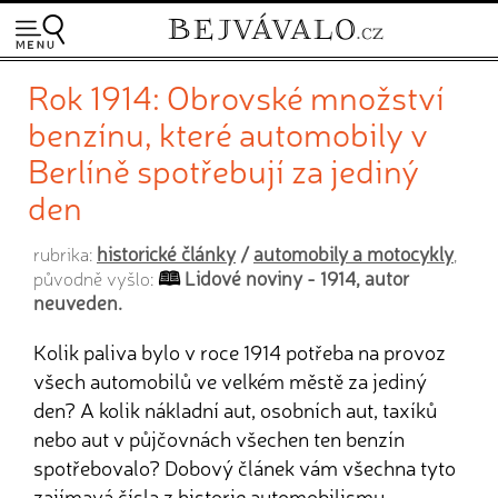
Rok 1914: Obrovské množství
benzínu, které automobily v
Berlíně spotřebují za jediný
den
historické články
/
automobily a motocykly
rubrika:
,
Lidové noviny - 1914, autor
původně vyšlo:
neuveden.
Kolik paliva bylo v roce 1914 potřeba na provoz
všech automobilů ve velkém městě za jediný
den? A kolik nákladní aut, osobních aut, taxíků
nebo aut v půjčovnách všechen ten benzín
spotřebovalo? Dobový článek vám všechna tyto
zajímavá čísla z historie automobilismu