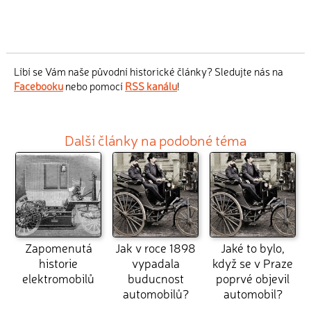
Líbí se Vám naše původní historické články? Sledujte nás na
Facebooku
nebo pomocí
RSS kanálu
!
Další články na podobné téma
Zapomenutá
Jak v roce 1898
Jaké to bylo,
historie
vypadala
když se v Praze
elektromobilů
buducnost
poprvé objevil
automobilů?
automobil?