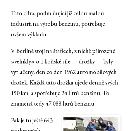
Tato cifra, podmiňující již celou malou
industrii na výrobu benzinu, potřebuje
ovšem výkladu.
V Berlíně stojí na štaflech, z nichž přirozené
»vehikly« o 1 koňské síle — drožky — byly
vytlačeny, den co den 1962 automobilových
drožek. Každá tato drožka ujede denně svých
150 km. a spotřebuje 24 litrů benzinu. To
znamená tedy 47.088 litrů benzinu.
Pak je tu ještě 643
soukromých