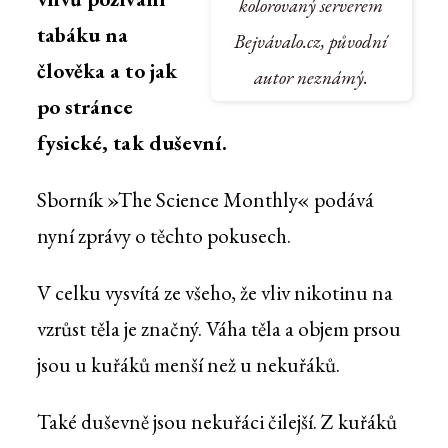
kolorovaný serverem
tabáku na
Bejvávalo.cz, původní
člověka a to jak
autor neznámý.
po stránce
fysické, tak duševní.
Sborník »The Science Monthly« podává
nyní zprávy o těchto pokusech.
V celku vysvítá ze všeho, že vliv nikotinu na
vzrůst těla je značný. Váha těla a objem prsou
jsou u kuřáků menší než u nekuřáků.
Také duševně jsou nekuřáci čilejší. Z kuřáků