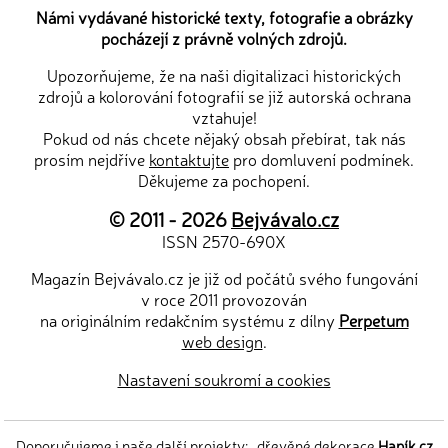
Námi vydávané historické texty, fotografie a obrázky
pocházejí z právně volných zdrojů.
Upozorňujeme, že na naši digitalizaci historických
zdrojů a kolorování fotografií se již autorská ochrana
vztahuje!
Pokud od nás chcete nějaký obsah přebírat, tak nás
prosím nejdříve
kontaktujte
pro domluvení podmínek.
Děkujeme za pochopení.
© 2011 - 2026
Bejvávalo.cz
ISSN 2570-690X
Magazín Bejvávalo.cz je již od počátů svého fungování
v roce 2011 provozován
na originálním redakčním systému z dílny
Perpetum
web design
.
Nastavení soukromí a cookies
Doporučujeme i naše další projekty:
dřevěné dekorace
Hapík.cz