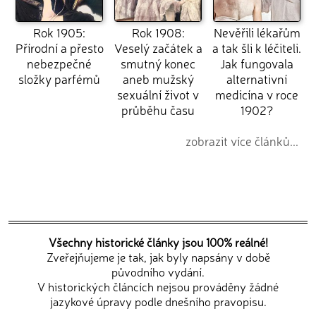
Rok 1905:
Rok 1908:
Nevěřili lékařům
Přírodní a přesto
Veselý začátek a
a tak šli k léčiteli.
nebezpečné
smutný konec
Jak fungovala
složky parfémů
aneb mužský
alternativní
sexuální život v
medicína v roce
průběhu času
1902?
zobrazit více článků...
Všechny historické články jsou 100% reálné!
Zveřejňujeme je tak, jak byly napsány v době
původního vydání.
V historických článcích nejsou prováděny žádné
jazykové úpravy podle dnešního pravopisu.