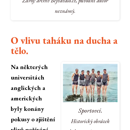
Zdroj: archiv Bejvávalo.cz, původní autor
neznámý.
O vlivu taháku na ducha a
tělo.
Na některých
universitách
anglických a
amerických
byly konány
Sportovci.
pokusy o zjištění
Historický obrázek
vlivů požívání