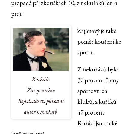
propadá při zkouškách 10, z nekuřáků jen 4
proc.
Zajímavý je také
poměr kouřeni ke
sportu.
Z nekuřáků bylo
Kuřák.
37 procent členy
Zdroj: archiv
sportovních
Bejvávalo.cz, původní
klubů, z kuřáků
autor neznámý.
47 procent.
Kuřáci jsou také
lepšími plavci.