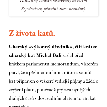
Historický obrázek kolorovaný serverem
Bejvávalo.cz, původní autor neznámý.
Z života katů.
Uherský »výkonný úředník«, čili krátce
uherský kat Michal Bali
zaslal před
krátkem parlamentu memorandum, v kterém
praví, že »přehnanou humanitou« soudů
jest připraven o veškeré vedlejší příjmy a žádá o
zvýšení platu, poněvadž prý »za nynějších
drahých časů s dosavadním platem to ani kat
nevydrží.«