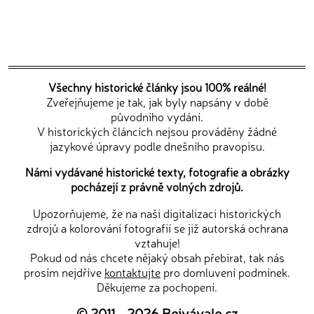
Všechny historické články jsou 100% reálné!
Zveřejňujeme je tak, jak byly napsány v době
původního vydání.
V historických článcích nejsou prováděny žádné
jazykové úpravy podle dnešního pravopisu.
Námi vydávané historické texty, fotografie a obrázky
pocházejí z právně volných zdrojů.
Upozorňujeme, že na naši digitalizaci historických
zdrojů a kolorování fotografií se již autorská ochrana
vztahuje!
Pokud od nás chcete nějaký obsah přebírat, tak nás
prosím nejdříve
kontaktujte
pro domluvení podmínek.
Děkujeme za pochopení.
© 2011 - 2026
Bejvávalo.cz