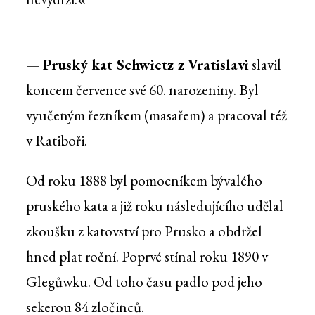
—
Pruský kat Schwietz z Vratislavi
slavil
koncem července své 60. narozeniny. Byl
vyučeným řezníkem (masařem) a pracoval též
v Ratiboři.
Od roku 1888 byl pomocníkem bývalého
pruského kata a již roku následujícího udělal
zkoušku z katovství pro Prusko a obdržel
hned plat roční. Poprvé stínal roku 1890 v
Glegůwku. Od toho času padlo pod jeho
sekerou 84 zločinců.