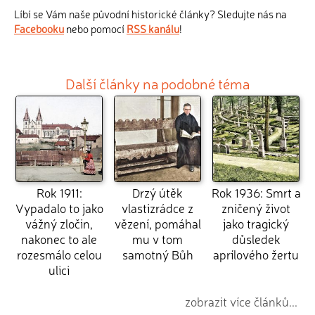
Líbí se Vám naše původní historické články? Sledujte nás na
Facebooku
nebo pomocí
RSS kanálu
!
Další články na podobné téma
Rok 1911:
Drzý útěk
Rok 1936: Smrt a
Vypadalo to jako
vlastizrádce z
zničený život
vážný zločin,
vězení, pomáhal
jako tragický
nakonec to ale
mu v tom
důsledek
rozesmálo celou
samotný Bůh
aprílového žertu
ulici
zobrazit více článků...