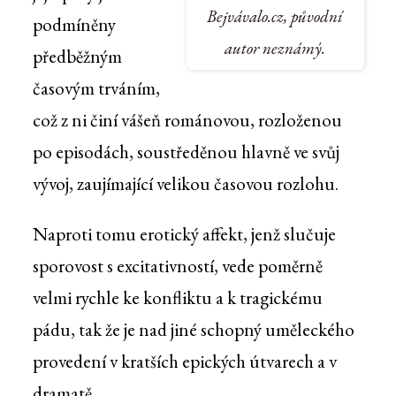
Bejvávalo.cz, původní
podmíněny
autor neznámý.
předběžným
časovým trváním,
což z ni činí vášeň románovou, rozloženou
po episodách, soustředěnou hlavně ve svůj
vývoj, zaujímající velikou časovou rozlohu.
Naproti tomu erotický affekt, jenž slučuje
sporovost s excitativností, vede poměrně
velmi rychle ke konfliktu a k tragickému
pádu, tak že je nad jiné schopný uměleckého
provedení v kratších epických útvarech a v
dramatě.