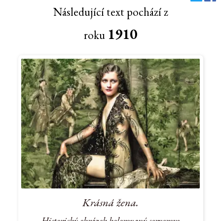
Následující text pochází z
1910
roku
Krásná žena.
Historický obrázek kolorovaný serverem