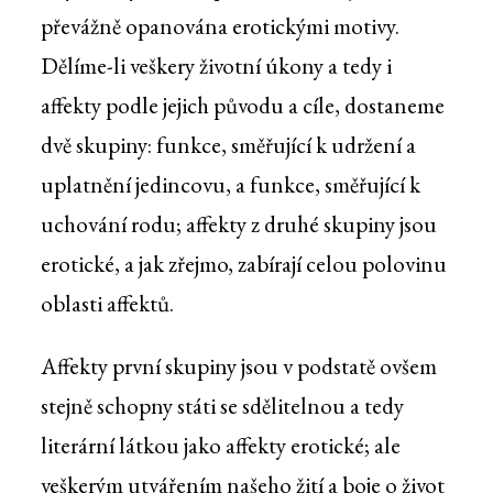
převážně opanována erotickými motivy.
Dělíme-li veškery životní úkony a tedy i
affekty podle jejich původu a cíle, dostaneme
dvě skupiny: funkce, směřující k udržení a
uplatnění jedincovu, a funkce, směřující k
uchování rodu; affekty z druhé skupiny jsou
erotické, a jak zřejmo, zabírají celou polovinu
oblasti affektů.
Affekty první skupiny jsou v podstatě ovšem
stejně schopny státi se sdělitelnou a tedy
literární látkou jako affekty erotické; ale
veškerým utvářením našeho žití a boje o život