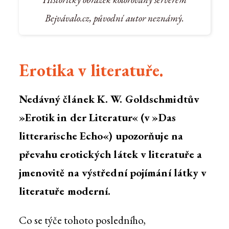
Bejvávalo.cz, původní autor neznámý.
Erotika v literatuře.
Nedávný článek K. W. Goldschmidtův
»Erotik in der Literatur« (v »Das
litterarische Echo«) upozorňuje na
převahu erotických látek v literatuře a
jmenovitě na výstřední pojímání látky v
literatuře moderní.
Co se týče tohoto posledního,