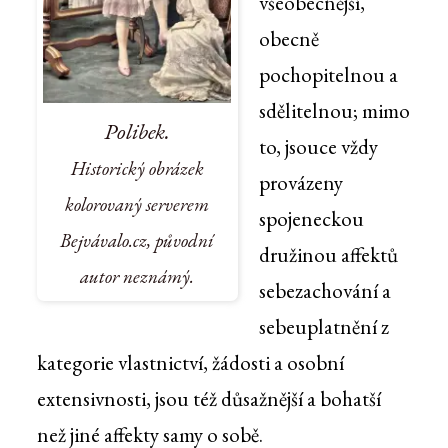
všeobecnější,
obecně
pochopitelnou a
sdělitelnou; mimo
Polibek.
to, jsouce vždy
Historický obrázek
provázeny
kolorovaný serverem
spojeneckou
Bejvávalo.cz, původní
družinou affektů
autor neznámý.
sebezachování a
sebeuplatnění z
kategorie vlastnictví, žádosti a osobní
extensivnosti, jsou též důsažnější a bohatší
než jiné affekty samy o sobě.