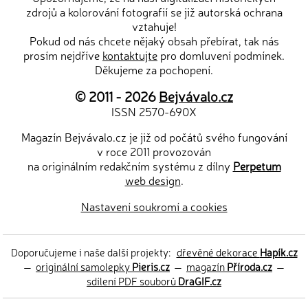
zdrojů a kolorování fotografií se již autorská ochrana
vztahuje!
Pokud od nás chcete nějaký obsah přebírat, tak nás
prosím nejdříve
kontaktujte
pro domluvení podmínek.
Děkujeme za pochopení.
© 2011 - 2026
Bejvávalo.cz
ISSN 2570-690X
Magazín Bejvávalo.cz je již od počátů svého fungování
v roce 2011 provozován
na originálním redakčním systému z dílny
Perpetum
web design
.
Nastavení soukromí a cookies
Doporučujeme i naše další projekty:
dřevěné dekorace
Hapík.cz
—
originální samolepky
Pieris.cz
—
magazín
Příroda.cz
—
sdílení PDF souborů
DraGIF.cz