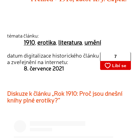
témata článku:
1910
erotika
literatura
umění
,
,
,
datum digitalizace historického článku
a zveřejnění na internetu:
8. července 2021
Diskuze k článku „Rok 1910: Proč jsou dnešní
knihy plné erotiky?“