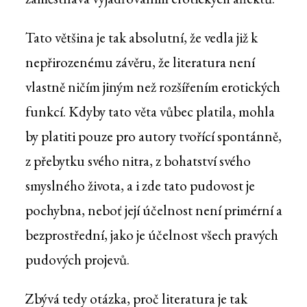
Tato většina je tak absolutní, že vedla již k
nepřirozenému závěru, že literatura není
vlastně ničím jiným než rozšířením erotických
funkcí. Kdyby tato věta vůbec platila, mohla
by platiti pouze pro autory tvořící spontánně,
z přebytku svého nitra, z bohatství svého
smyslného života, a i zde tato pudovost je
pochybna, neboť její účelnost není primérní a
bezprostřední, jako je účelnost všech pravých
pudových projevů.
Zbývá tedy otázka, proč literatura je tak