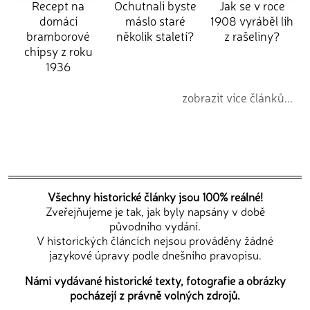
Recept na
Ochutnali byste
Jak se v roce
domácí
máslo staré
1908 vyráběl líh
bramborové
několik staletí?
z rašeliny?
chipsy z roku
1936
zobrazit více článků...
Všechny historické články jsou 100% reálné!
Zveřejňujeme je tak, jak byly napsány v době
původního vydání.
V historických článcích nejsou prováděny žádné
jazykové úpravy podle dnešního pravopisu.
Námi vydávané historické texty, fotografie a obrázky
pocházejí z právně volných zdrojů.