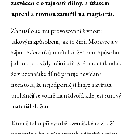
zasvěcen do tajnosti dílny, s úžasem
uprchl a rovnou zamířil na magistrát.
Zhnusilo se mu provozování živnosti
takovým způsobem, jak to činil Moravec a v
zájmu zákazníků umínil si, že tomu způsobu
jednou pro vždy učiní přítrž. Pomocník udal,
že v uzenářské dílně panuje nevídaná
nečistota, že nejodpornější hmyz a zvířata
prohánějí se volně na nádvoří, kde jest surový
materiál složen.
Kromě toho při výrobě uzenářského zboží
používáno bylo více starých odřezků a střev