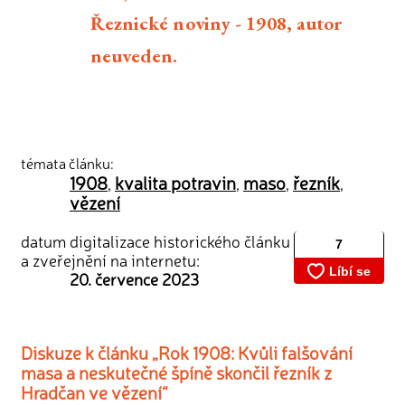
Řeznické noviny - 1908, autor
neuveden.
témata článku:
1908
kvalita potravin
maso
řezník
,
,
,
,
vězení
datum digitalizace historického článku
a zveřejnění na internetu:
20. července 2023
Diskuze k článku „Rok 1908: Kvůli falšování
masa a neskutečné špíně skončil řezník z
Hradčan ve vězení“