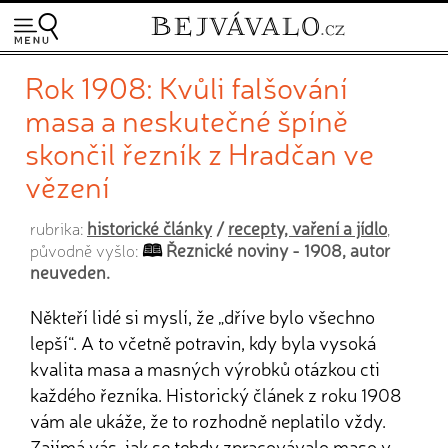
Rok 1908: Kvůli falšování
masa a neskutečné špíně
skončil řezník z Hradčan ve
vězení
historické články
/
recepty, vaření a jídlo
rubrika:
,
Řeznické noviny - 1908, autor
původně vyšlo:
neuveden.
Někteří lidé si myslí, že „dříve bylo všechno
lepší“. A to včetně potravin, kdy byla vysoká
kvalita masa a masných výrobků otázkou cti
každého řezníka. Historický článek z roku 1908
vám ale ukáže, že to rozhodně neplatilo vždy.
Zajímá vás, jak se tehdy zpracovávalo maso v