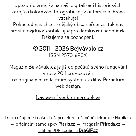
Upozorňujeme, že na naši digitalizaci historických
zdrojů a kolorování fotografií se již autorská ochrana
vztahuje!
Pokud od nás chcete nějaký obsah přebírat, tak nás
prosím nejdříve
kontaktujte
pro domluvení podmínek.
Děkujeme za pochopení.
© 2011 - 2026
Bejvávalo.cz
ISSN 2570-690X
Magazín Bejvávalo.cz je již od počátů svého fungování
v roce 2011 provozován
na originálním redakčním systému z dílny
Perpetum
web design
.
Nastavení soukromí a cookies
Doporučujeme i naše další projekty:
dřevěné dekorace
Hapík.cz
—
originální samolepky
Pieris.cz
—
magazín
Příroda.cz
—
sdílení PDF souborů
DraGIF.cz