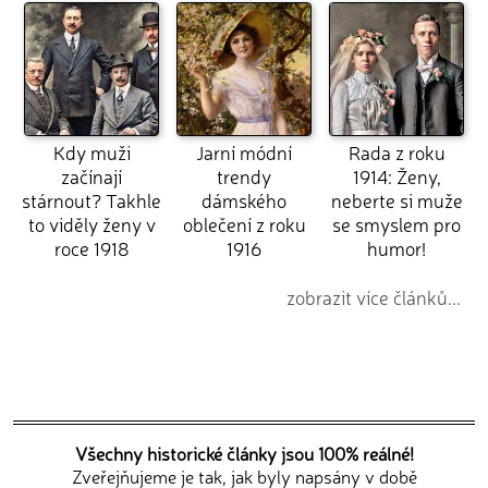
Kdy muži
Jarní módní
Rada z roku
začínají
trendy
1914: Ženy,
stárnout? Takhle
dámského
neberte si muže
to viděly ženy v
oblečení z roku
se smyslem pro
roce 1918
1916
humor!
zobrazit více článků...
Všechny historické články jsou 100% reálné!
Zveřejňujeme je tak, jak byly napsány v době