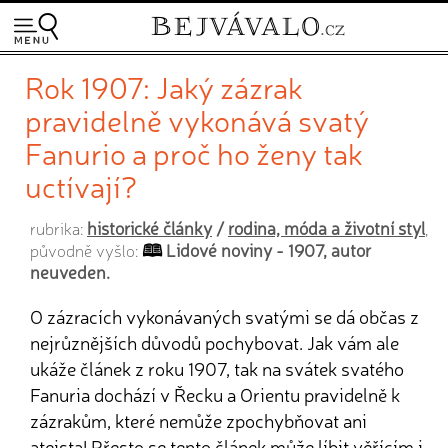
Rok 1907: Jaký zázrak
pravidelně vykonává svatý
Fanurio a proč ho ženy tak
uctívají?
historické články
/
rodina, móda a životní styl
rubrika:
,
Lidové noviny - 1907, autor
původně vyšlo:
neuveden.
O zázracích vykonávaných svatými se dá občas z
nejrůznějších důvodů pochybovat. Jak vám ale
ukáže článek z roku 1907, tak na svátek svatého
Fanuria dochází v Řecku a Orientu pravidelně k
zázrakům, které nemůže zpochybňovat ani
ateista! Přesto se tento článek může líbit věřícím i