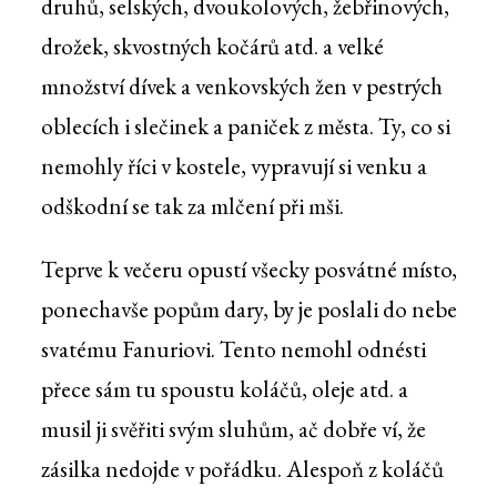
druhů, selských, dvoukolových, žebřinových,
drožek, skvostných kočárů atd. a velké
množství dívek a venkovských žen v pestrých
oblecích i slečinek a paniček z města. Ty, co si
nemohly říci v kostele, vypravují si venku a
odškodní se tak za mlčení při mši.
Teprve k večeru opustí všecky posvátné místo,
ponechavše popům dary, by je poslali do nebe
svatému Fanuriovi. Tento nemohl odnésti
přece sám tu spoustu koláčů, oleje atd. a
musil ji svěřiti svým sluhům, ač dobře ví, že
zásilka nedojde v pořádku. Alespoň z koláčů