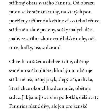
stříbrný obraz svatého Fanuria. Od obrazu
pnou se ke stěnám stuhy, na kterých jsou
pověšeny stříbrné a květinové svatební věnce,
stříbrné a zlaté prsteny, sošky malých dětí,
malé, ze stříbra zhotovené lidské nohy, oči,
ruce, loďky, uši, srdce atd.
Chce-li totiž žena obdržeti dítě, obětuje
svatému sošku dítěte; hluchý mu obětuje
stříbrné uši, němý jazyk, slepý oči, a dívka,
která chce okouzlili srdce muže, obětuje
srdce. Jak jsme již svrchu podotkli, dělá svatý
Fanurios různé divy, ale jen pro ženské