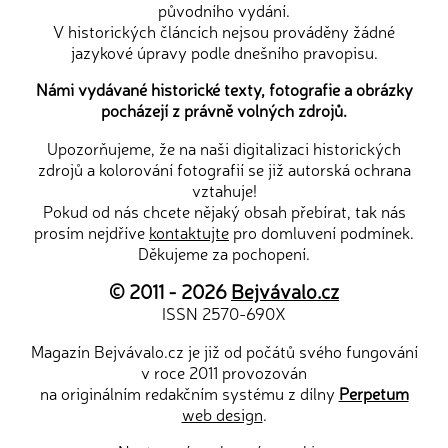
původního vydání.
V historických článcích nejsou prováděny žádné
jazykové úpravy podle dnešního pravopisu.
Námi vydávané historické texty, fotografie a obrázky
pocházejí z právně volných zdrojů.
Upozorňujeme, že na naši digitalizaci historických
zdrojů a kolorování fotografií se již autorská ochrana
vztahuje!
Pokud od nás chcete nějaký obsah přebírat, tak nás
prosím nejdříve
kontaktujte
pro domluvení podmínek.
Děkujeme za pochopení.
© 2011 - 2026
Bejvávalo.cz
ISSN 2570-690X
Magazín Bejvávalo.cz je již od počátů svého fungování
v roce 2011 provozován
na originálním redakčním systému z dílny
Perpetum
web design
.