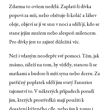
Zdarma to ovšem nedělá. Zaplatí-li dívka
popovi za mši, nebo obětuje-li koláč a láhev
oleje, objeví se jí ve snu v noci a sdělí jí, kdo se
stane jejím mužem nebo alespoň milencem.
Pro dívky jest to zajisté důležitá věc.
Než i vdaným neodepře své pomoci. Těm, jak
známo, záleží na tom, by věděly, stanou-li se
matkami a budou-li míti syna nebo dceru. Za
patřičný poplatek sdělí jim svatý Fanurios
tajemství to. V některých případech poradí
jim, kterých prostředků mají použiti k
dosažení kýženého cíle, nebo jim k tomu i