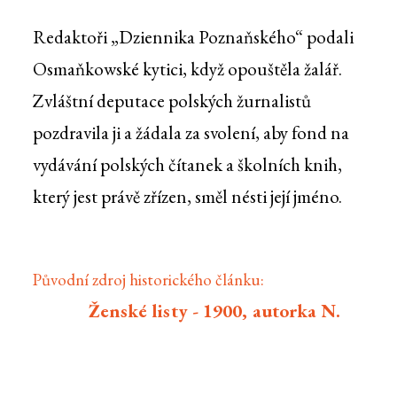
Redaktoři „Dziennika Poznaňského“ podali
Osmaňkowské kytici, když opouštěla žalář.
Zvláštní deputace polských žurnalistů
pozdravila ji a žádala za svolení, aby fond na
vydávání polských čítanek a školních knih,
který jest právě zřízen, směl nésti její jméno.
Původní zdroj historického článku:
Ženské listy - 1900, autorka N.