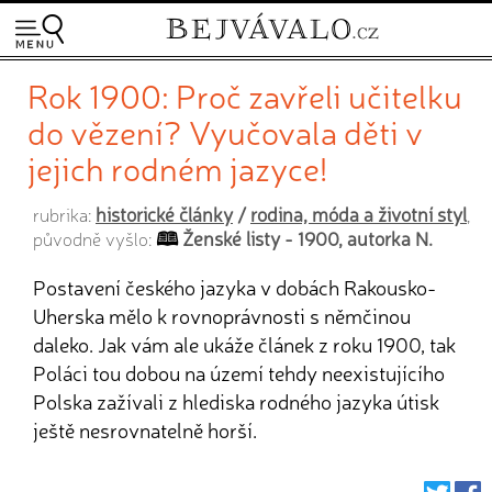
Rok 1900: Proč zavřeli učitelku
do vězení? Vyučovala děti v
jejich rodném jazyce!
historické články
/
rodina, móda a životní styl
rubrika:
,
Ženské listy - 1900, autorka N.
původně vyšlo:
Postavení českého jazyka v dobách Rakousko-
Uherska mělo k rovnoprávnosti s němčinou
daleko. Jak vám ale ukáže článek z roku 1900, tak
Poláci tou dobou na území tehdy neexistujícího
Polska zažívali z hlediska rodného jazyka útisk
ještě nesrovnatelně horší.