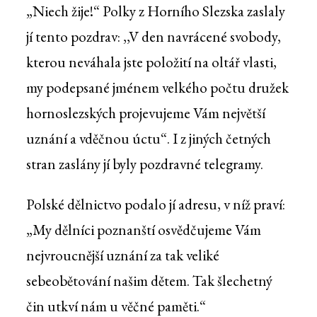
„Niech žije!“ Polky z Horního Slezska zaslaly
jí tento pozdrav: ,,V den navrácené svobody,
kterou neváhala jste položití na oltář vlasti,
my podepsané jménem velkého počtu družek
hornoslezských projevujeme Vám největší
uznání a vděčnou úctu“. I z jiných četných
stran zaslány jí byly pozdravné telegramy.
Polské dělnictvo podalo jí adresu, v níž praví:
„My dělníci poznanští osvědčujeme Vám
nejvroucnější uznání za tak veliké
sebeobětování našim dětem. Tak šlechetný
čin utkví nám u věčné paměti.“