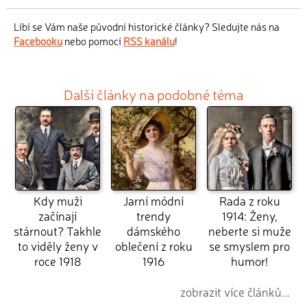
Líbí se Vám naše původní historické články? Sledujte nás na
Facebooku
nebo pomocí
RSS kanálu
!
Další články na podobné téma
Kdy muži
Jarní módní
Rada z roku
začínají
trendy
1914: Ženy,
stárnout? Takhle
dámského
neberte si muže
to viděly ženy v
oblečení z roku
se smyslem pro
roce 1918
1916
humor!
zobrazit více článků...