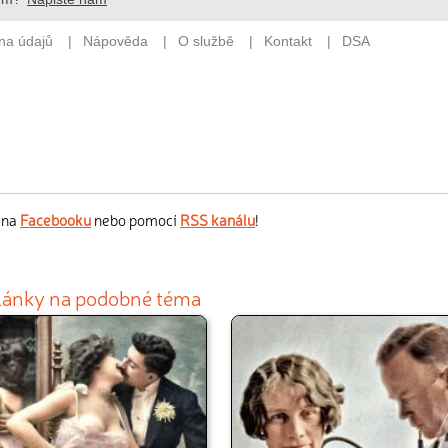
s na
Facebooku
nebo pomocí
RSS kanálu
!
články na podobné téma