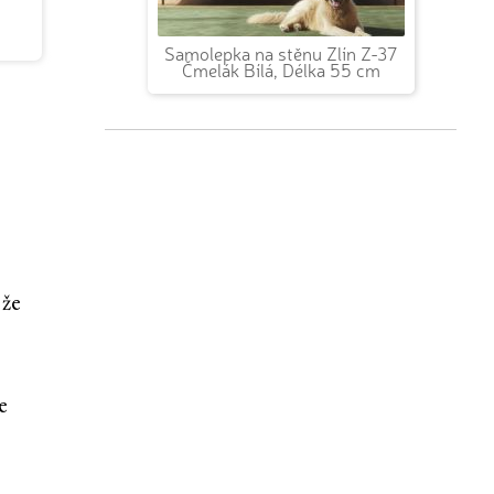
Samolepka na stěnu Zlín Z-37
Čmelák Bílá, Délka 55 cm
 že
e