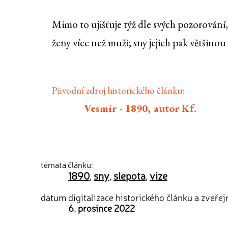
Mimo to ujišťuje týž dle svých pozorování
ženy více než muži; sny jejich pak většinou
Původní zdroj historického článku:
Vesmír - 1890, autor Kf.
témata článku:
1890
sny
slepota
vize
,
,
,
datum digitalizace historického článku a zveřej
6. prosince 2022