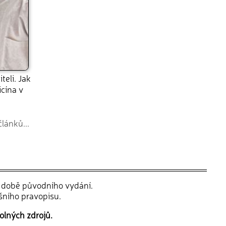
iteli. Jak
cína v
článků...
v době původního vydání.
šního pravopisu.
olných zdrojů.