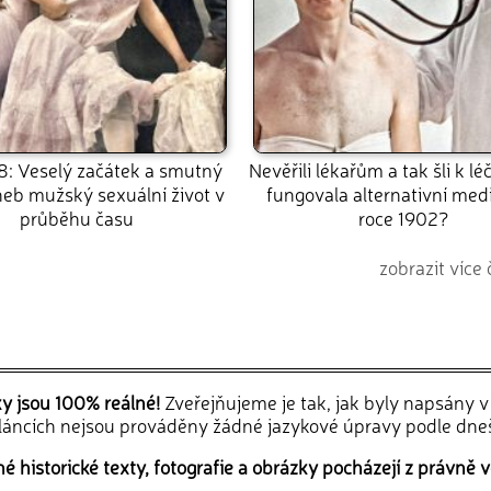
8: Veselý začátek a smutný
Nevěřili lékařům a tak šli k léč
eb mužský sexuální život v
fungovala alternativní medi
průběhu času
roce 1902?
zobrazit více 
ky jsou 100% reálné!
Zveřejňujeme je tak, jak byly napsány 
článcích nejsou prováděny žádné jazykové úpravy podle dne
 historické texty, fotografie a obrázky pocházejí z právně v