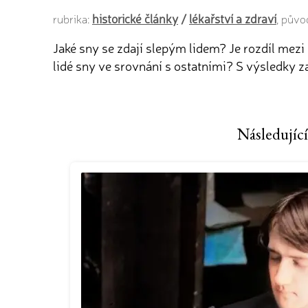
historické články
/
lékařství a zdraví
rubrika:
, půvo
Jaké sny se zdají slepým lidem? Je rozdíl mezi sn
lidé sny ve srovnání s ostatními? S výsledky 
Následující