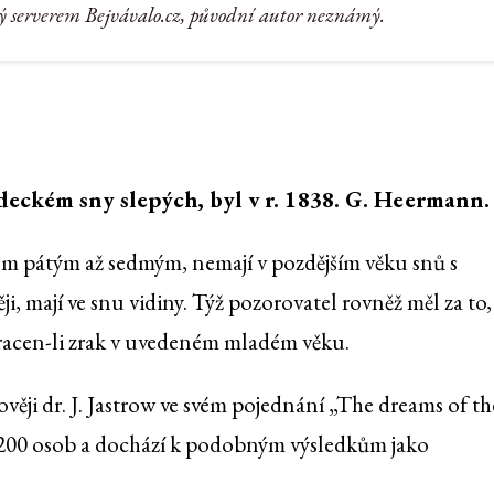
ý serverem Bejvávalo.cz, původní autor neznámý.
deckém sny slepých, byl v r. 1838. G. Heermann.
rokem pátým až sedmým, nemají v pozdějším věku snů s
ěji, mají ve snu vidiny. Týž pozorovatel rovněž měl za to,
tracen-li zrak v uvedeném mladém věku.
ověji dr. J. Jastrow ve svém pojednání „The dreams of th
u 200 osob a dochází k podobným výsledkům jako