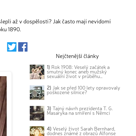
 oslepli až v dospělosti? Jak často mají nevidomí
oku 1890.
Nejčtenější články
1)
Rok 1908: Veselý začátek a
smutný konec aneb mužský
sexuální život v průběhu…
2)
Jak se před 100 lety opravovaly
poškozené silnice?
3)
Tajný návrh prezidenta T. G.
Masaryka na smíření s Němci
4)
Veselý život Sarah Bernhard,
dodnes známé z obrazů Alfonse