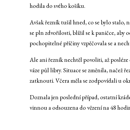
hodila do svého košíku.
Avšak řezník tušil hned, co se bylo stalo
se pln zdvořilosti, blížil se k paničce, ab
pochopitelné příčiny vzpěčovala se a nech
Ale ani řezník nechtěl povoliti, až posléze
váze půl libry. Situace se změnila, načež ř
zatknouti. Včera měla se zodpovídali u ok
Doznala jen poslední případ, ostatní krád
vinnou a odsouzena do vězení na 48 hodi