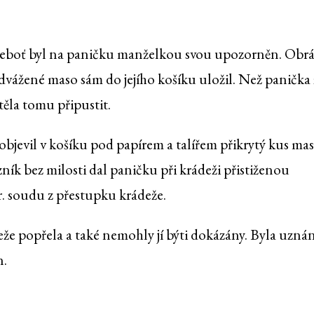
, neboť byl na paničku manželkou svou upozorněn. Obrá
y odvážené maso sám do jejího košíku uložil. Než panička 
těla tomu připustit.
 objevil v košíku pod papírem a talířem přikrytý kus mas
ezník bez milosti dal paničku při krádeži přistiženou
r. soudu z přestupku krádeže.
eže popřela a také nemohly jí býti dokázány. Byla uzná
n.