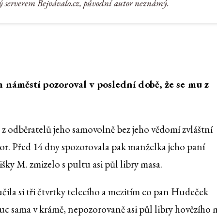
ý serverem Bejvávalo.cz, původní autor neznámý.
náměstí pozoroval v poslední době, že se mu z
 z odběratelů jeho samovolně bez jeho vědomí zvláštní
zor. Před 14 dny spozorovala pak manželka jeho paní
y M. zmizelo s pultu asi půl libry masa.
učila si tři čtvrtky telecího a mezitím co pan Hudeček
uc sama v krámě, nepozorovaně asi půl libry hovězího 