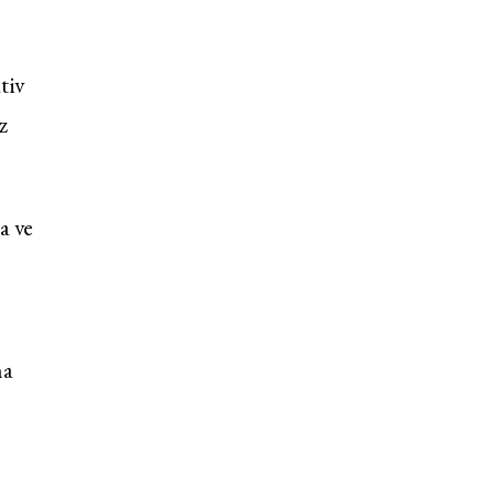
tiv
z
a ve
na