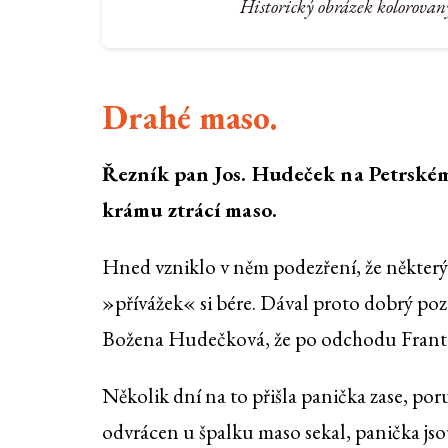
Historický obrázek kolorovan
Drahé maso.
Řezník pan Jos. Hudeček na Petrském 
krámu ztrácí maso.
Hned vzniklo v něm podezření, že některý
»přívážek« si bére. Dával proto dobrý po
Božena Hudečková, že po odchodu Františk
Několik dní na to přišla panička zase, por
odvrácen u špalku maso sekal, panička jso