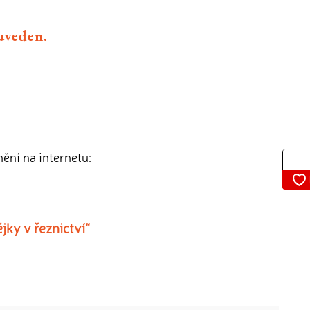
euveden.
nění na internetu:
jky v řeznictví“