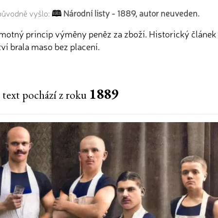
Národní listy - 1889, autor neuveden.
 původně vyšlo:
samotný princip výměny peněz za zboží. Historický článe
tví brala maso bez placení.
1889
 text pochází z roku