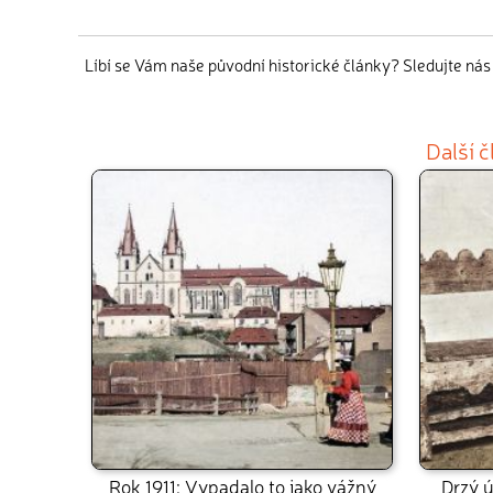
Líbí se Vám naše původní historické články? Sledujte ná
Další 
Rok 1911: Vypadalo to jako vážný
Drzý ú