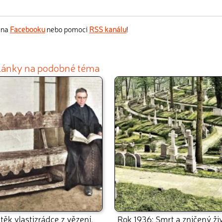
s na
Facebooku
nebo pomocí
RSS kanálu
!
články na podobné téma
těk vlastizrádce z vězení,
Rok 1936: Smrt a zničený živ