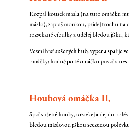
Rozpal kousek másla (na tuto omáčku mus
máslo), zapraš moukou, přidej trochu na
rozsekané cibulky a udělej bledou jíšku, k
Vezmi hrsť sušených hub, vyper a spař je v
omáčky; hodně po té omáčku povař a nes n
Houbová omáčka II.
Spař sušené houby, rozsekej a dej do polé
bledou máslovou jíškou scezenou polévku 