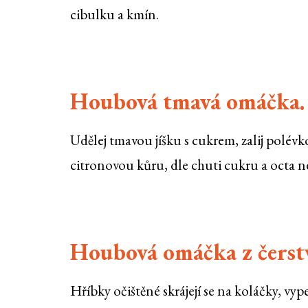
cibulku a kmín.
Houbová tmavá omáčka.
Udělej tmavou jíšku s cukrem, zalij polév
citronovou kůru, dle chuti cukru a octa n
Houbová omáčka z čerstv
Hříbky očištěné skrájejí se na koláčky, v