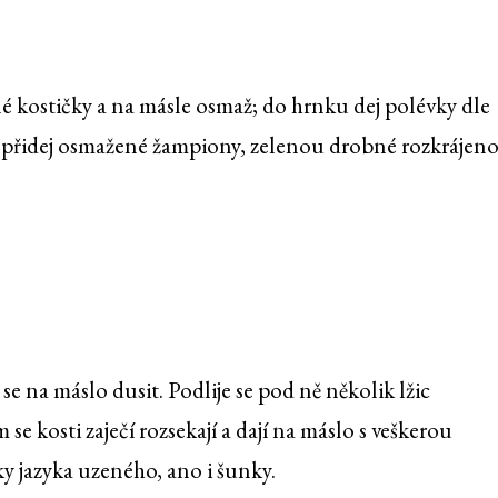
lé kostičky a na másle osmaž; do hrnku dej polévky dle
a přidej osmažené žampiony, zelenou drobné rozkrájen
 se na máslo dusit. Podlije se pod ně několik lžic
e kosti zaječí rozsekají a dají na máslo s veškerou
ky jazyka uzeného, ano i šunky.