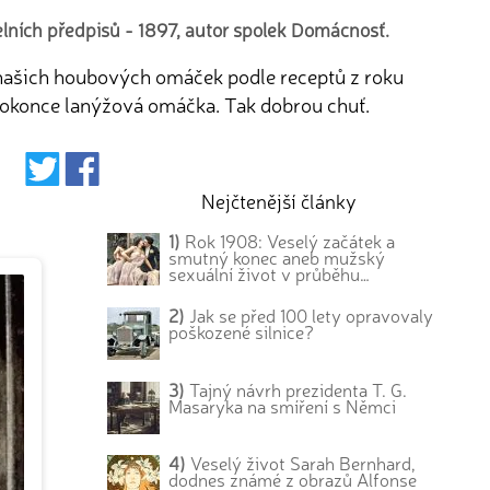
lních předpisů - 1897, autor spolek Domácnosť.
z našich houbových omáček podle receptů z roku
okonce lanýžová omáčka. Tak dobrou chuť.
Nejčtenější články
1)
Rok 1908: Veselý začátek a
smutný konec aneb mužský
sexuální život v průběhu…
2)
Jak se před 100 lety opravovaly
poškozené silnice?
3)
Tajný návrh prezidenta T. G.
Masaryka na smíření s Němci
4)
Veselý život Sarah Bernhard,
dodnes známé z obrazů Alfonse