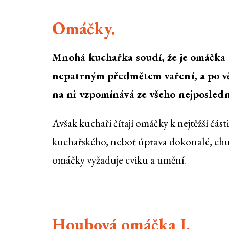
Omáčky.
Mnohá kuchařka soudí, že je omáčka
nepatrným předmětem vaření, a po vě
na ni vzpomínává ze všeho nejposledně
Avšak kuchaři čítají omáčky k nejtěžší čás
kuchařského, neboť úprava dokonalé, ch
omáčky vyžaduje cviku a umění.
Houbová omáčka I.