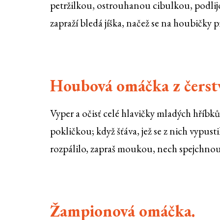
petržilkou, ostrouhanou cibulkou, podlijou
zapraží bledá jíška, načež se na houbičky pr
Houbová omáčka z čerstv
Vyper a očisť celé hlavičky mladých hříbků
pokličkou; když šťáva, jež se z nich vypusti
rozpálilo, zapraš moukou, nech spejchnout
Žampionová omáčka.