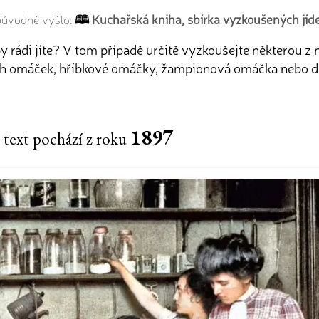
Kuchařská kniha, sbírka vyzkoušených jíde
 původně vyšlo:
by rádi jíte? V tom případě určitě vyzkoušejte některou 
ých omáček, hříbkové omáčky, žampionová omáčka nebo d
1897
 text pochází z roku