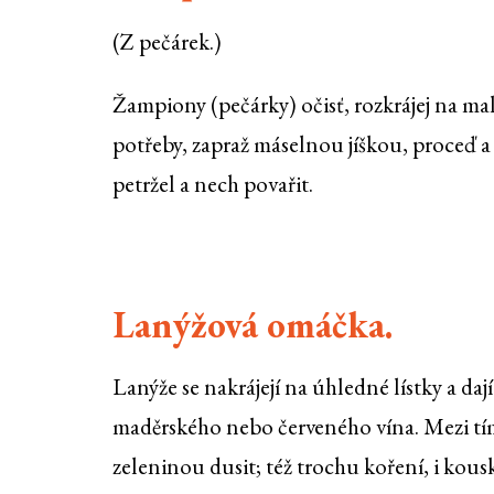
(Z pečárek.)
Žampiony (pečárky) očisť, rozkrájej na ma
potřeby, zapraž máselnou jíškou, proceď 
petržel a nech povařit.
Lanýžová omáčka.
Lanýže se nakrájejí na úhledné lístky a dají
maděrského nebo červeného vína. Mezi tím s
zeleninou dusit; též trochu koření, i kous