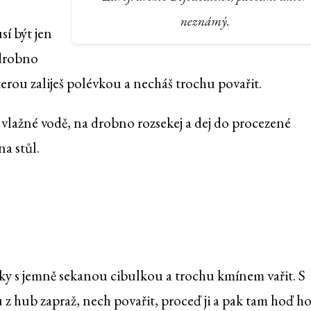
neznámý.
í být jen
 drobno
terou zaliješ polévkou a necháš trochu povařit.
e vlažné vodě, na drobno rozsekej a dej do procezené
a stůl.
vky s jemně sekanou cibulkou a trochu kmínem vařit. S
z hub zapraž, nech povařit, proceď ji a pak tam hoď h