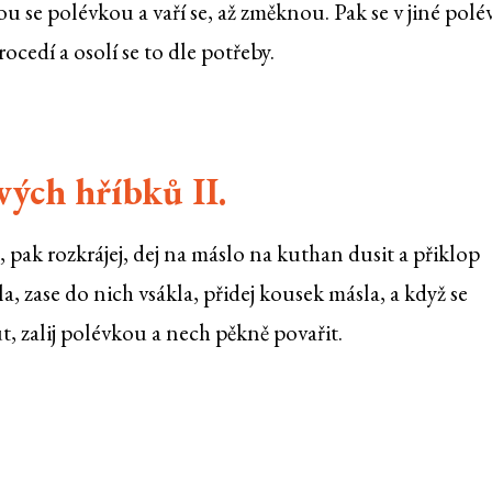
 se polévkou a vaří se, až změknou. Pak se v jiné polé
ocedí a osolí se to dle potřeby.
ých hříbků II.
, pak rozkrájej, dej na máslo na kuthan dusit a přiklop
la, zase do nich vsákla, přidej kousek másla, a když se
, zalij polévkou a nech pěkně povařit.