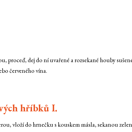
kou, proceď, dej do ní uvařené a rozsekané houby sušen
ebo červeného vína.
ých hříbků I.
yperou, vloží do hrnečku s kouskem másla, sekanou zele