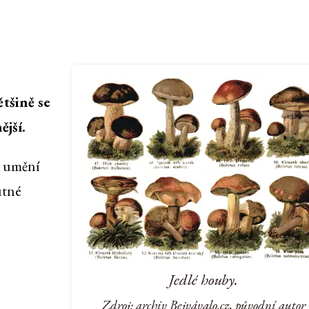
tšině se
jší.
ti umění
utné
Jedlé houby.
Zdroj: archiv Bejvávalo.cz, původní autor