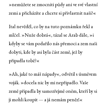
»nemůžete se zmocniti půdy ani ve své vlastní
zemi a přicházíte a chcete si přivlastnit naši?«
Ital nevěděl, co by na tuto poznámku řekl a
mlčel. »Nuže dobrá«, tázal se Arab dále, »i
kdyby se vám podařilo nás přemoci a zem naši
dobyti, kde by asi byla část země, jež by
připadla tobě?«
»Ah, jaké to máš nápady«, odvětil s úsměvem
voják. »docela nic by mi nepřipadlo. Vaše
země připadla by samozřejmě oněm, kteří by si
ji mohli koupit — a já nemám peněz!«