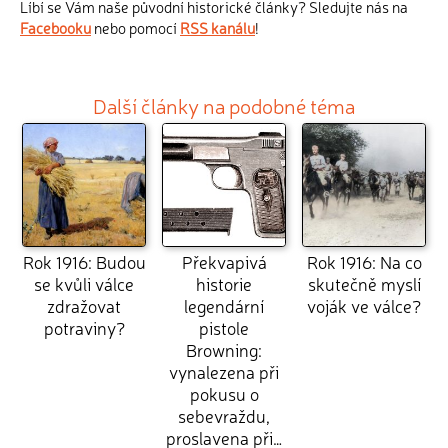
Líbí se Vám naše původní historické články? Sledujte nás na
Facebooku
nebo pomocí
RSS kanálu
!
Další články na podobné téma
Rok 1916: Budou
Překvapivá
Rok 1916: Na co
se kvůli válce
historie
skutečně myslí
zdražovat
legendární
voják ve válce?
potraviny?
pistole
Browning:
vynalezena při
pokusu o
sebevraždu,
proslavena při…