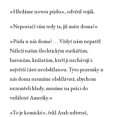
»Hledáme novou půdu«, odvětil voják.
»Nepostačí vám tedy ta, jíž máte doma?«
»Půda u nás doma? . . . Vždyť nám nepatří!
Náleží našim šlechtickým statkářům,
baronům, knížatům, kteří ji nechávají z
největší části neobdělanou. Tyto pozemky u
nás doma nesmíme obdělávati; abychom
nezemřeli hlady, musíme na práci do
vzdálené Ameriky.«
»To je komické«, řekl Arab udiveně,