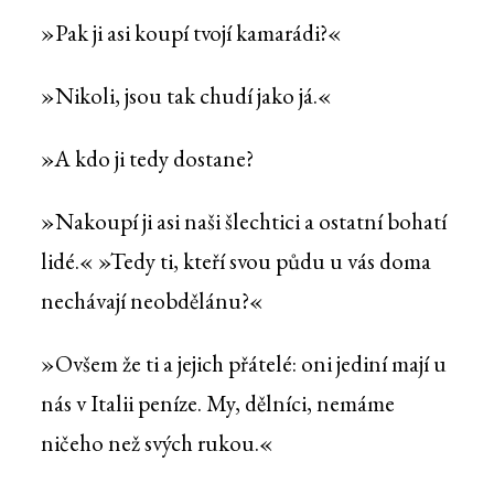
»Pak ji asi koupí tvojí kamarádi?«
»Nikoli, jsou tak chudí jako já.«
»A kdo ji tedy dostane?
»Nakoupí ji asi naši šlechtici a ostatní bohatí
lidé.« »Tedy ti, kteří svou půdu u vás doma
nechávají neobdělánu?«
»Ovšem že ti a jejich přátelé: oni jediní mají u
nás v Italii peníze. My, dělníci, nemáme
ničeho než svých rukou.«