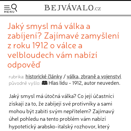
Jaký smysl má válka a
zabíjení? Zajímavé zamyšlení
z roku 1912 o válce a
velbloudech vám nabízí
odpověď
historické články
/
válka, zbraně a vojenství
rubrika:
,
Hlas lidu - 1912, autor neuveden.
původně vyšlo:
Jaký smysl má útočná válka? Co její účastníci
získají za to, že zabíjejí své protivníky a sami
mohou být zabiti svým nepřítelem? Zajímavý
úhel pohledu na tento problém vám nabízí
hypotetický arabsko-italský rozhovor, který