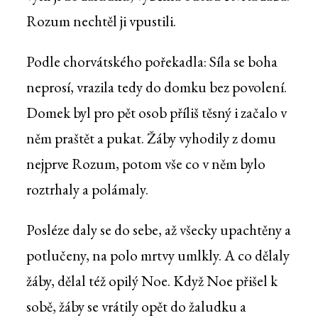
Rozum nechtěl ji vpustili.
Podle chorvátského pořekadla: Síla se boha
neprosí, vrazila tedy do domku bez povolení.
Domek byl pro pět osob příliš těsný i začalo v
něm praštět a pukat. Žáby vyhodily z domu
nejprve Rozum, potom vše co v něm bylo
roztrhaly a polámaly.
Posléze daly se do sebe, až všecky upachtěny a
potlučeny, na polo mrtvy umlkly. A co dělaly
žáby, dělal též opilý Noe. Když Noe přišel k
sobě, žáby se vrátily opět do žaludku a