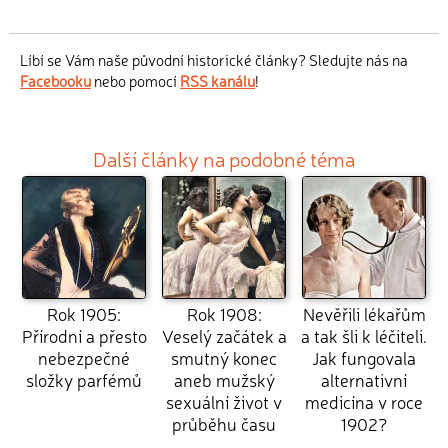
Líbí se Vám naše původní historické články? Sledujte nás na
Facebooku
nebo pomocí
RSS kanálu
!
Další články na podobné téma
Rok 1905:
Rok 1908:
Nevěřili lékařům
Přírodní a přesto
Veselý začátek a
a tak šli k léčiteli.
nebezpečné
smutný konec
Jak fungovala
složky parfémů
aneb mužský
alternativní
sexuální život v
medicína v roce
průběhu času
1902?