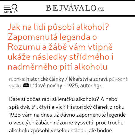
Jak na lidi působí alkohol?
Zapomenutá legenda o
Rozumu a žábě vám vtipně
ukáže následky střídmého i
nadměrného pití alkoholu
historické články
/
lékařství a zdraví
rubrika:
, původně
Lidové noviny - 1925, autor hgr.
vyšlo:
Dáte si občas rádi skleničku alkoholu? A nebo
spíš dvě, tři, čtyři a víc? Historický článek z roku
1925 vám na dnes už dávno zapomenuté legendě
o veselých žábách názorně vysvětlí, proč trochu
alkoholu způsobí veselou náladu, ale hodně