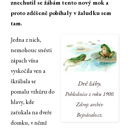
znechutil se žábám tento nový mok a
proto zděšeně pobíhaly v žaludku sem
tam.
Jedna z nich,
nemohouc snésti
zápach vína
vyskočila ven a
škrábala se
Dvě žáby.
pomalu vzhůru do
Pohlednice z roku 1900.
hlavy, kde
Zdroj: archiv
zaťukala na dveře
Bejvávalo.cz.
domku, v němž