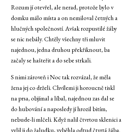
Rozum jí otevřel, ale nerad, protože bylo v
domku málo místa a on nemiloval četných a
hlučných společností. Avšak rozpustilé žáby
se nic nebály. Chtěly všechny tři mluvit
najednou, jedna druhou překřiknout, ba
začaly se hašteřit a do sebe strkali.
S nimi zároveň i Noc tak rozvázal, že měla
žena jej co drželi. Chvílemi ji horoucně tiskl
na prsa, objímal a líbal, najednou zas dal se
do hubování a naposledy jí hrozil bitím,
nebude-li mlčeli. Když nalil čtvrtou sklenici a
vylil ji do žaludku, vyběhla odtud čtvrtá žába.