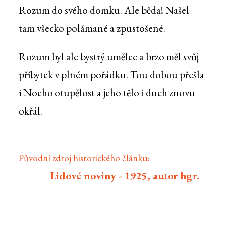
Rozum do svého domku. Ale běda! Našel
tam všecko polámané a zpustošené.
Rozum byl ale bystrý umělec a brzo měl svůj
příbytek v plném pořádku. Tou dobou přešla
i Noeho otupělost a jeho tělo i duch znovu
okřál.
Původní zdroj historického článku:
Lidové noviny - 1925, autor hgr.