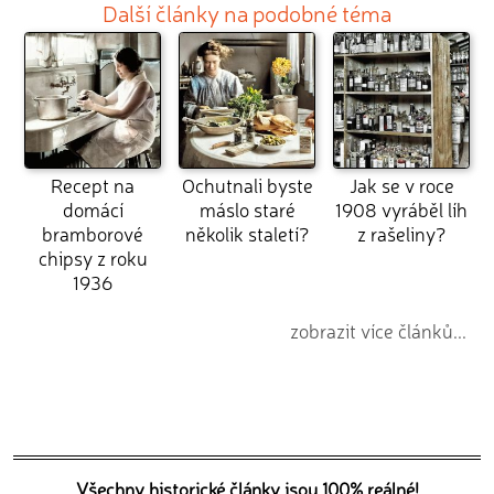
Další články na podobné téma
Recept na
Ochutnali byste
Jak se v roce
domácí
máslo staré
1908 vyráběl líh
bramborové
několik staletí?
z rašeliny?
chipsy z roku
1936
zobrazit více článků...
Všechny historické články jsou 100% reálné!