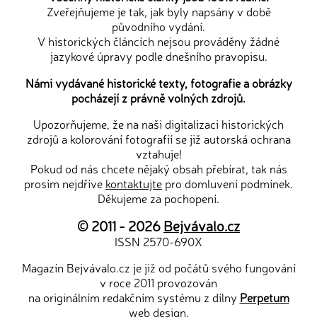
Zveřejňujeme je tak, jak byly napsány v době
původního vydání.
V historických článcích nejsou prováděny žádné
jazykové úpravy podle dnešního pravopisu.
Námi vydávané historické texty, fotografie a obrázky
pocházejí z právně volných zdrojů.
Upozorňujeme, že na naši digitalizaci historických
zdrojů a kolorování fotografií se již autorská ochrana
vztahuje!
Pokud od nás chcete nějaký obsah přebírat, tak nás
prosím nejdříve
kontaktujte
pro domluvení podmínek.
Děkujeme za pochopení.
© 2011 - 2026
Bejvávalo.cz
ISSN 2570-690X
Magazín Bejvávalo.cz je již od počátů svého fungování
v roce 2011 provozován
na originálním redakčním systému z dílny
Perpetum
web design
.