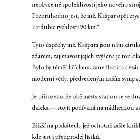
neobyčejné spolehlivosti jeho nového stroje
Pozoruhodno jest, že inž. Kašpar opět zrych
Pardubic rychlosti 90 km.“
Tyto úspěchy inž. Kašpara jsou nám zárukou,
zdarem; zajímavost jejich zvýšena je tou o
Bylo by téměř hříchem, zanedbati tak vzác
moderní vědy, předvedeným naším sympat
Je přirozeno, že obě města stanou se ve dn
daleka — stojíť podívaná na nádhernou avi
Bližší na plakátech, jež ochotně zašle knihk
kde jest i předprodej lístků.