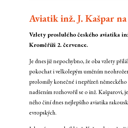
Aviatik inž. J. Kašpar n
Vzlety proslulého českého aviatika in
Kroměříži 2. července.
Je dnes již nepochybno, že oba vzlety přilá
pokochat i velkolepým uměním neohrožené
prolomily konečné i nepřízeň německého t
nadšením rozhovořil se o inž. Kašparovi, je
něho činí dnes nejlepšího aviatika rakouské
evropských.