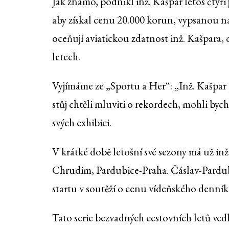
Jak známo, podnikl inž. Kašpar letos čtyři j
aby získal cenu 20.000 korun, vypsanou na
oceňují aviatickou zdatnost inž. Kašpara,
letech.
Vyjímáme ze „Sportu a Her“: „Inž. Kašpar
stůj chtěli mluviti o rekordech, mohli byc
svých exhibici.
V krátké době letošní své sezony má už inž
Chrudim, Pardubice-Praha. Čáslav-Pardubi
startu v soutěží o cenu vídeňského denníku
Tato serie bezvadných cestovních letů ved