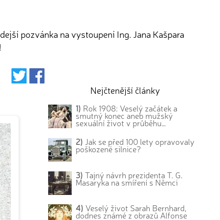
ehdejší pozvánka na vystoupení Ing. Jana Kašpara
!
Nejčtenější články
1)
Rok 1908: Veselý začátek a
smutný konec aneb mužský
sexuální život v průběhu…
2)
Jak se před 100 lety opravovaly
poškozené silnice?
3)
Tajný návrh prezidenta T. G.
Masaryka na smíření s Němci
4)
Veselý život Sarah Bernhard,
dodnes známé z obrazů Alfonse