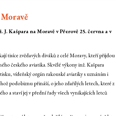
a Moravě
ž. J. Kašpara na Moravě v Přerově 25. června a v
kají tisíce zvědavých diváků z celé Moravy, kteří přijdou
ho českého aviatika. Skvělé výkony inž. Kašpara
isku, vídeňský orgán rakouské aviatiky s uznáním i
hož podobiznu přináší, o jeho zdařilých letech, které z
ho a staví jej v přední řady všech vynikajících letců