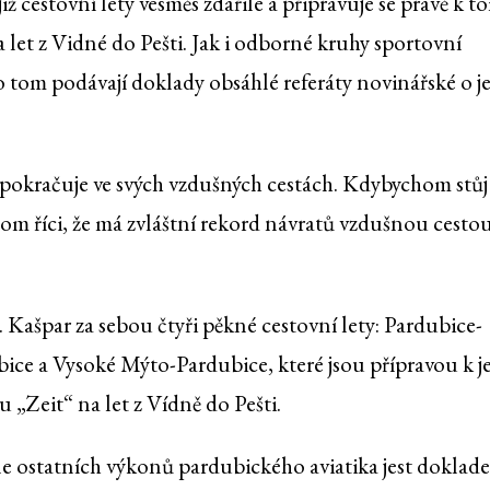
iž cestovní lety vesměs zdařilé a připravuje se právě k t
 let z Vidné do Pešti. Jak i odborné kruhy sportovní
 o tom podávají doklady obsáhlé referáty novinářské o j
 pokračuje ve svých vzdušných cestách. Kdybychom stůj
hom říci, že má zvláštní rekord návratů vzdušnou cesto
. Kašpar za sebou čtyři pěkné cestovní lety: Pardubice-
ce a Vysoké Mýto-Pardubice, které jsou přípravou k j
 „Zeit“ na let z Vídně do Pešti.
le ostatních výkonů pardubického aviatika jest doklad