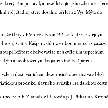
, který sám postavil, a neselhávající jeho zdatnosti lete
lil své létadlo, které dosáhlo při letu z Vys. Mýta do
 že i lety v Přerově a Kroměříži setkají se se stejným
kolností, že inž. Kašpar vzlétne v obou městech s pasažé
nou příležitost obdivovati se nejskvělejším úspěchům
ickým a neohroženým krajanem inž. Kašparem.
y vzletu dostaveníčkem desetitisíců obecenstva z blízka 
atickou produkci slavného aviatika i za dalekou cestu
upectví p. F. Zlámala v Přerově a p. J. Pitharta v Kroměř