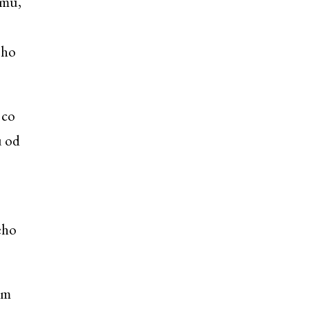
omu,
eho
 co
u od
eho
em