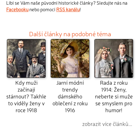
Líbí se Vám naše původní historické články? Sledujte nás na
Facebooku
nebo pomocí
RSS kanálu
!
Další články na podobné téma
Kdy muži
Jarní módní
Rada z roku
začínají
trendy
1914: Ženy,
stárnout? Takhle
dámského
neberte si muže
to viděly ženy v
oblečení z roku
se smyslem pro
roce 1918
1916
humor!
zobrazit více článků...