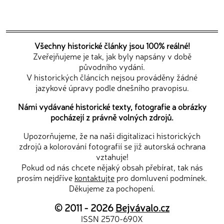
Všechny historické články jsou 100% reálné!
Zveřejňujeme je tak, jak byly napsány v době
původního vydání.
V historických článcích nejsou prováděny žádné
jazykové úpravy podle dnešního pravopisu.
Námi vydávané historické texty, fotografie a obrázky
pocházejí z právně volných zdrojů.
Upozorňujeme, že na naši digitalizaci historických
zdrojů a kolorování fotografií se již autorská ochrana
vztahuje!
Pokud od nás chcete nějaký obsah přebírat, tak nás
prosím nejdříve
kontaktujte
pro domluvení podmínek.
Děkujeme za pochopení.
© 2011 - 2026
Bejvávalo.cz
ISSN 2570-690X