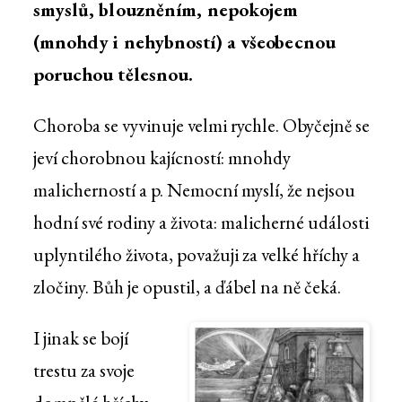
smyslů, blouzněním, nepokojem
(mnohdy i nehybností) a všeobecnou
poruchou tělesnou.
Choroba se vyvinuje velmi rychle. Obyčejně se
jeví chorobnou kajícností: mnohdy
malicherností a p. Nemocní myslí, že nejsou
hodní své rodiny a života: malicherné události
uplyntilého života, považuji za velké hříchy a
zločiny. Bůh je opustil, a ďábel na ně čeká.
I jinak se bojí
trestu za svoje