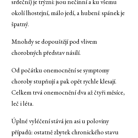
srdeční) je trýzni: jsou nečinní a ku všemu
okolí lhostejní, málo jedí, a hubení: spánek je
špatný.
Mnohdy se dopouštějí pod vlivem
chorobných představ násilí.
Od počátku onemocnění se symptomy
choroby stupňují a pak opět rychle klesají.
Celkem trvá onemocnění dva až čtyři měsíce,
leč i léta.
Úplné vyléčení stává jen asi u poloviny
případů: ostatně zbytek chronického stavu