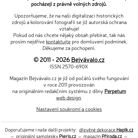
pocházejí z právně volných zdrojů.
Upozorňujeme, že na naši digitalizaci historických
zdrojů a kolorování fotografií se již autorská ochrana
vztahuje!
Pokud od nás chcete nějaký obsah přebírat, tak nás
prosím nejdříve
kontaktujte
pro domluvení podmínek.
Děkujeme za pochopení.
© 2011 - 2026
Bejvávalo.cz
ISSN 2570-690X
Magazín Bejvávalo.cz je již od počátů svého fungování
v roce 2011 provozován
na originálním redakčním systému z dílny
Perpetum
web design
.
Nastavení soukromí a cookies
Doporučujeme i naše další projekty:
dřevěné dekorace
Hapík.cz
—
originální samolepky
Pieris.cz
—
magazín
Příroda.cz
—