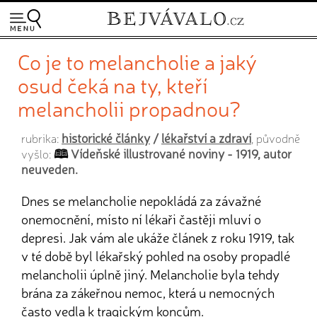
Co je to melancholie a jaký
osud čeká na ty, kteří
melancholii propadnou?
historické články
/
lékařství a zdraví
rubrika:
, původně
Vídeňské illustrované noviny - 1919, autor
vyšlo:
neuveden.
Dnes se melancholie nepokládá za závažné
onemocnění, místo ní lékaři častěji mluví o
depresi. Jak vám ale ukáže článek z roku 1919, tak
v té době byl lékařský pohled na osoby propadlé
melancholii úplně jiný. Melancholie byla tehdy
brána za zákeřnou nemoc, která u nemocných
často vedla k tragickým koncům.