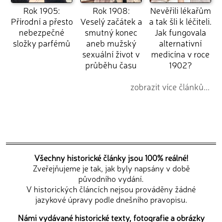
Rok 1905:
Rok 1908:
Nevěřili lékařům
Přírodní a přesto
Veselý začátek a
a tak šli k léčiteli.
nebezpečné
smutný konec
Jak fungovala
složky parfémů
aneb mužský
alternativní
sexuální život v
medicína v roce
průběhu času
1902?
zobrazit více článků...
Všechny historické články jsou 100% reálné!
Zveřejňujeme je tak, jak byly napsány v době
původního vydání.
V historických článcích nejsou prováděny žádné
jazykové úpravy podle dnešního pravopisu.
Námi vydávané historické texty, fotografie a obrázky