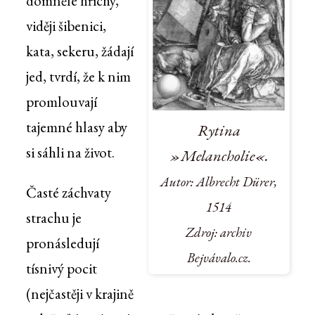
domnělé hříchy,
viději šibenici,
kata, sekeru, žádají
jed, tvrdí, že k nim
promlouvají
tajemné hlasy aby
Rytina
si sáhli na život.
»Melancholie«.
Autor: Albrecht Dürer,
Časté záchvaty
1514
strachu je
Zdroj: archiv
pronásledují
Bejvávalo.cz.
tísnivý pocit
(nejčastěji v krajině