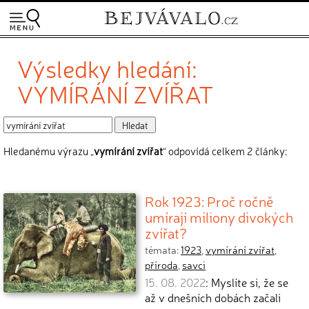
Výsledky hledání:
VYMÍRÁNÍ ZVÍŘAT
Hledanému výrazu „
vymírání zvířat
“ odpovídá celkem 2 články:
Rok 1923: Proč ročně
umírají miliony divokých
zvířat?
témata:
1923
,
vymírání zvířat
,
příroda
,
savci
15. 08. 2022
: Myslíte si, že se
až v dnešních dobách začali