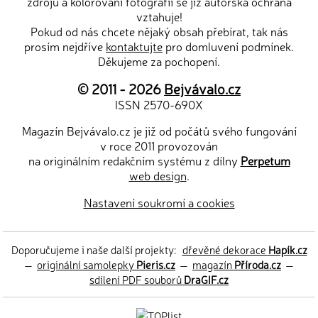
zdrojů a kolorování fotografií se již autorská ochrana
vztahuje!
Pokud od nás chcete nějaký obsah přebírat, tak nás
prosím nejdříve
kontaktujte
pro domluvení podmínek.
Děkujeme za pochopení.
© 2011 - 2026
Bejvávalo.cz
ISSN 2570-690X
Magazín Bejvávalo.cz je již od počátů svého fungování
v roce 2011 provozován
na originálním redakčním systému z dílny
Perpetum
web design
.
Nastavení soukromí a cookies
Doporučujeme i naše další projekty:
dřevěné dekorace
Hapík.cz
—
originální samolepky
Pieris.cz
—
magazín
Příroda.cz
—
sdílení PDF souborů
DraGIF.cz