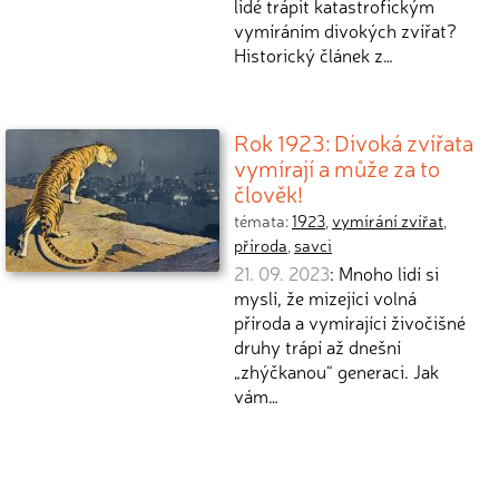
lidé trápit katastrofickým
vymíráním divokých zvířat?
Historický článek z…
Rok 1923: Divoká zvířata
vymírají a může za to
člověk!
témata:
1923
,
vymírání zvířat
,
příroda
,
savci
21. 09. 2023
: Mnoho lidí si
myslí, že mizející volná
příroda a vymírající živočišné
druhy trápí až dnešní
„zhýčkanou“ generaci. Jak
vám…