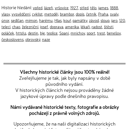
Historie hledání:
vpřed
,
lázeň
,
vršovice
,
1927
,
střed
,
tělo
,
james
,
1888
,
vlasy
,
vysvědčení
,
cyklist
,
metoděj
,
brambor
,
dopis
,
četník
,
Praha
,
svaly
,
únor
,
sedlčan
,
mimon
,
harému
,
Hlas
,
kouř
,
památky
,
závod
,
sloup
,
jaro
,
120
,
telecí
,
chao
,
železniční
,
josef
,
doprava
,
amerika
,
lékaři
,
radost
,
štěstí
,
poláček
,
http\s
,
destin
,
bje
,
teplice
,
Spani
,
mnichov
,
sport
,
trest
,
benešov
,
českoslovens
,
obrovský
,
naze
Všechny historické články jsou 100% reálné!
Zveřejňujeme je tak, jak byly napsány v době
původního vydání.
V historických článcích nejsou prováděny žádné
jazykové úpravy podle dnešního pravopisu.
Námi vydávané historické texty, fotografie a obrázky
pocházejí z právně volných zdrojů.
Upozorňujeme, že na naši digitalizaci historických