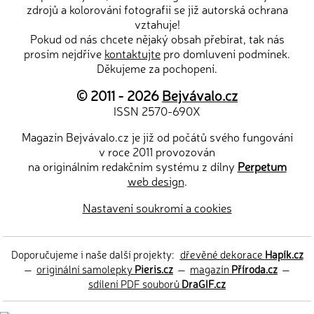
zdrojů a kolorování fotografií se již autorská ochrana
vztahuje!
Pokud od nás chcete nějaký obsah přebírat, tak nás
prosím nejdříve
kontaktujte
pro domluvení podmínek.
Děkujeme za pochopení.
© 2011 - 2026
Bejvávalo.cz
ISSN 2570-690X
Magazín Bejvávalo.cz je již od počátů svého fungování
v roce 2011 provozován
na originálním redakčním systému z dílny
Perpetum
web design
.
Nastavení soukromí a cookies
Doporučujeme i naše další projekty:
dřevěné dekorace
Hapík.cz
—
originální samolepky
Pieris.cz
—
magazín
Příroda.cz
—
sdílení PDF souborů
DraGIF.cz