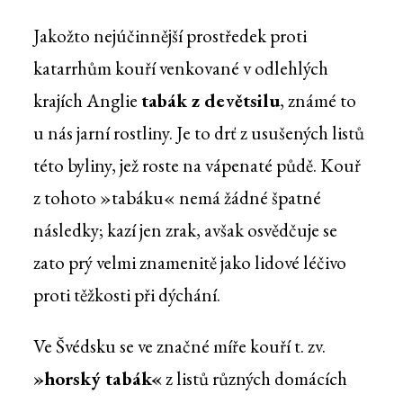
Jakožto nejúčinnější prostředek proti
katarrhům kouří venkované v odlehlých
krajích Anglie
tabák z devětsilu
, známé to
u nás jarní rostliny. Je to drť z usušených listů
této byliny, jež roste na vápenaté půdě. Kouř
z tohoto »tabáku« nemá žádné špatné
následky; kazí jen zrak, avšak osvědčuje se
zato prý velmi znamenitě jako lidové léčivo
proti těžkosti při dýchání.
Ve Švédsku se ve značné míře kouří t. zv.
»horský tabák«
z listů různých domácích