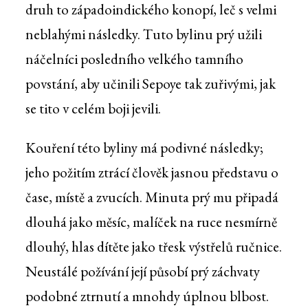
druh to západoindického konopí, leč s velmi
neblahými následky. Tuto bylinu prý užili
náčelníci posledního velkého tamního
povstání, aby učinili Sepoye tak zuřivými, jak
se tito v celém boji jevili.
Kouření této byliny má podivné následky;
jeho požitím ztrácí člověk jasnou představu o
čase, místě a zvucích. Minuta prý mu připadá
dlouhá jako měsíc, malíček na ruce nesmírně
dlouhý, hlas dítěte jako třesk výstřelů ručnice.
Neustálé požívání její působí prý záchvaty
podobné ztrnutí a mnohdy úplnou blbost.