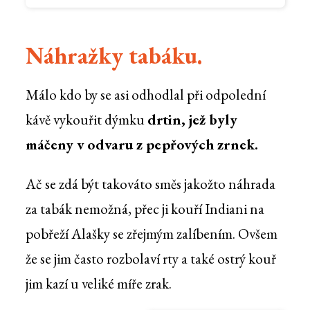
Náhražky tabáku.
Málo kdo by se asi odhodlal při odpolední
kávě vykouřit dýmku
drtin, jež byly
máčeny v odvaru z pepřových zrnek.
Ač se zdá být takováto směs jakožto náhrada
za tabák nemožná, přec ji kouří Indiani na
pobřeží Alašky se zřejmým zalíbením. Ovšem
že se jim často rozbolaví rty a také ostrý kouř
jim kazí u veliké míře zrak.