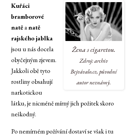
Kuřáci
bramborové
natě
a
natě
rajského jablka
jsou u nás docela
Žena s cigaretou.
obyčejným zjevem.
Zdroj: archiv
Jakkoli obě tyto
Bejvávalo.cz, původní
rostliny obsahují
autor neznámý.
narkotickou
látku, je nicméně mírný jich požitek skoro
neškodný.
Po nemírném požívání dostaví se však i tu