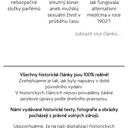
nebezpečné
smutný konec
Jak fungovala
složky parfémů
aneb mužský
alternativní
sexuální život v
medicína v roce
průběhu času
1902?
zobrazit více článků...
Všechny historické články jsou 100% reálné!
Zveřejňujeme je tak, jak byly napsány v době
původního vydání.
V historických článcích nejsou prováděny žádné
jazykové úpravy podle dnešního pravopisu.
Námi vydávané historické texty, fotografie a obrázky
pocházejí z právně volných zdrojů.
Upozorňujeme, že na naši digitalizaci historických