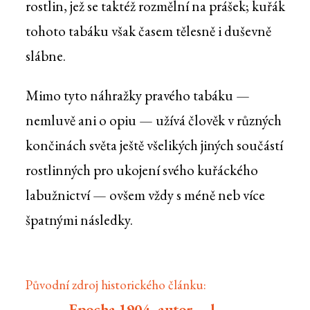
rostlin, jež se taktéž rozmělní na prášek; kuřák
tohoto tabáku však časem tělesně i duševně
slábne.
Mimo tyto náhražky pravého tabáku —
nemluvě ani o opiu — užívá člověk v různých
končinách světa ještě všelikých jiných součástí
rostlinných pro ukojení svého kuřáckého
labužnictví — ovšem vždy s méně neb více
špatnými následky.
Původní zdroj historického článku:
Epocha 1904, autor —l.