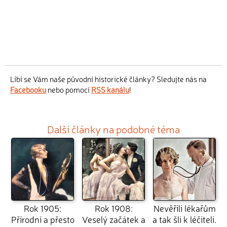
Líbí se Vám naše původní historické články? Sledujte nás na
Facebooku
nebo pomocí
RSS kanálu
!
Další články na podobné téma
Rok 1905:
Rok 1908:
Nevěřili lékařům
Přírodní a přesto
Veselý začátek a
a tak šli k léčiteli.