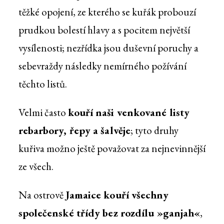
těžké opojení, ze kterého se kuřák probouzí
prudkou bolestí hlavy a s pocitem největší
vysílenosti; nezřídka jsou duševní poruchy a
sebevraždy následky nemírného požívání
těchto listů.
Velmi často
kouří naši venkované listy
rebarbory, řepy a šalvěje
; tyto druhy
kuřiva možno ještě považovat za nejnevinnější
ze všech.
Na ostrově
Jamaice kouří všechny
společenské třídy bez rozdílu »ganjah«
,