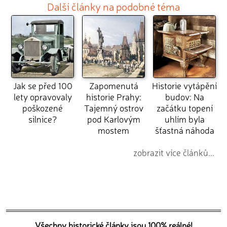
Další články na podobné téma
Jak se před 100
Zapomenutá
Historie vytápění
lety opravovaly
historie Prahy:
budov: Na
poškozené
Tajemný ostrov
začátku topení
silnice?
pod Karlovým
uhlím byla
mostem
šťastná náhoda
zobrazit více článků...
Všechny historické články jsou 100% reálné!