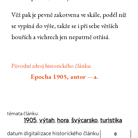
Věž pak je pevně zakotvena ve skále, podél níž
se vypíná do výše, takže se i při sebe větších
bouřích a vichrech jen nepatrně otřásá.
Původní zdroj historického článku:
Epocha 1905, autor —a.
témata článku:
1905
výtah
hora
švýcarsko
turistika
,
,
,
,
datum digitalizace historického článku