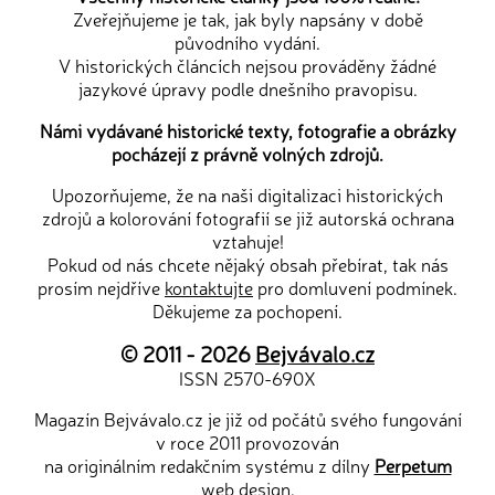
Zveřejňujeme je tak, jak byly napsány v době
původního vydání.
V historických článcích nejsou prováděny žádné
jazykové úpravy podle dnešního pravopisu.
Námi vydávané historické texty, fotografie a obrázky
pocházejí z právně volných zdrojů.
Upozorňujeme, že na naši digitalizaci historických
zdrojů a kolorování fotografií se již autorská ochrana
vztahuje!
Pokud od nás chcete nějaký obsah přebírat, tak nás
prosím nejdříve
kontaktujte
pro domluvení podmínek.
Děkujeme za pochopení.
© 2011 - 2026
Bejvávalo.cz
ISSN 2570-690X
Magazín Bejvávalo.cz je již od počátů svého fungování
v roce 2011 provozován
na originálním redakčním systému z dílny
Perpetum
web design
.