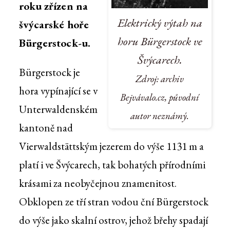
roku zřízen na
Elektrický výtah na
švýcarské hoře
horu Bürgerstock ve
Bürgerstock-u.
Švýcarech.
Bürgerstock je
Zdroj: archiv
hora vypínající se v
Bejvávalo.cz, původní
Unterwaldenském
autor neznámý.
kantoně nad
Vierwaldstättským jezerem do výše 1131 m a
platí i ve Švýcarech, tak bohatých přírodními
krásami za neobyčejnou znamenitost.
Obklopen ze tří stran vodou ční Bürgerstock
do výše jako skalní ostrov, jehož břehy spadají