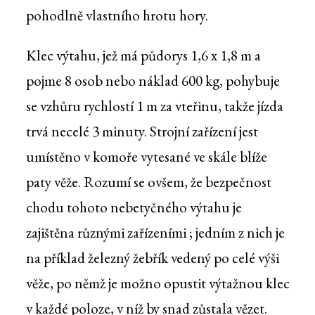
pohodlně vlastního hrotu hory.
Klec výtahu, jež má půdorys 1,6 x 1,8 m a
pojme 8 osob nebo náklad 600 kg, pohybuje
se vzhůru rychlostí 1 m za vteřinu, takže jízda
trvá necelé 3 minuty. Strojní zařízení jest
umístěno v komoře vytesané ve skále blíže
paty věže. Rozumí se ovšem, že bezpečnost
chodu tohoto nebetyčného výtahu je
zajištěna různými zařízeními ; jedním z nich je
na příklad železný žebřík vedený po celé výši
věže, po němž je možno opustit výtažnou klec
v každé poloze, v níž by snad zůstala vězet.