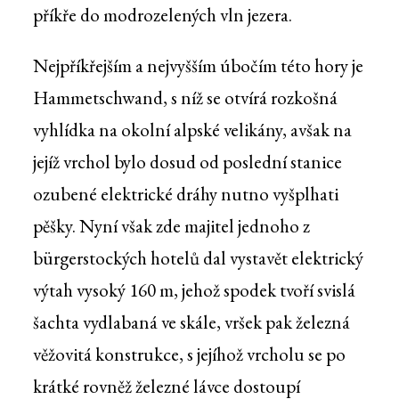
příkře do modrozelených vln jezera.
Nejpříkřejším a nejvyšším úbočím této hory je
Hammetschwand, s níž se otvírá rozkošná
vyhlídka na okolní alpské velikány, avšak na
jejíž vrchol bylo dosud od poslední stanice
ozubené elektrické dráhy nutno vyšplhati
pěšky. Nyní však zde majitel jednoho z
bürgerstockých hotelů dal vystavět elektrický
výtah vysoký 160 m, jehož spodek tvoří svislá
šachta vydlabaná ve skále, vršek pak železná
věžovitá konstrukce, s jejíhož vrcholu se po
krátké rovněž železné lávce dostoupí