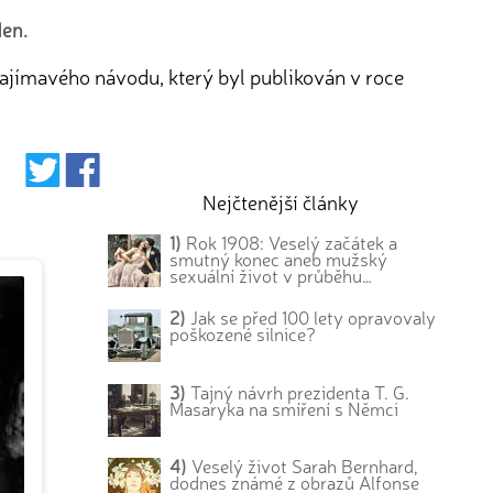
den.
 zajímavého návodu, který byl publikován v roce
Nejčtenější články
1)
Rok 1908: Veselý začátek a
smutný konec aneb mužský
sexuální život v průběhu…
2)
Jak se před 100 lety opravovaly
poškozené silnice?
3)
Tajný návrh prezidenta T. G.
Masaryka na smíření s Němci
4)
Veselý život Sarah Bernhard,
dodnes známé z obrazů Alfonse