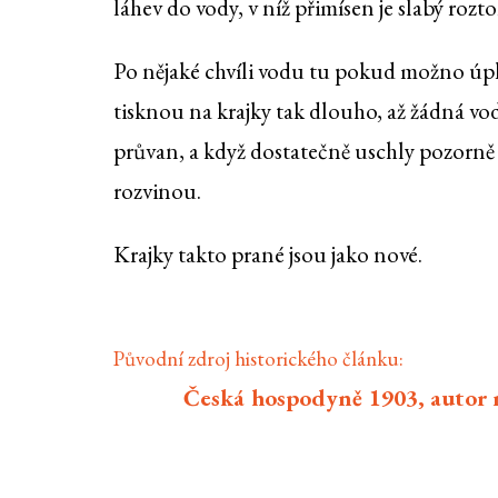
láhev do vody, v níž přimísen je slabý rozt
Po nějaké chvíli vodu tu pokud možno úpln
tisknou na krajky tak dlouho, až žádná vo
průvan, a když dostatečně uschly pozorně od
rozvinou.
Krajky takto prané jsou jako nové.
Původní zdroj historického článku:
Česká hospodyně 1903, autor