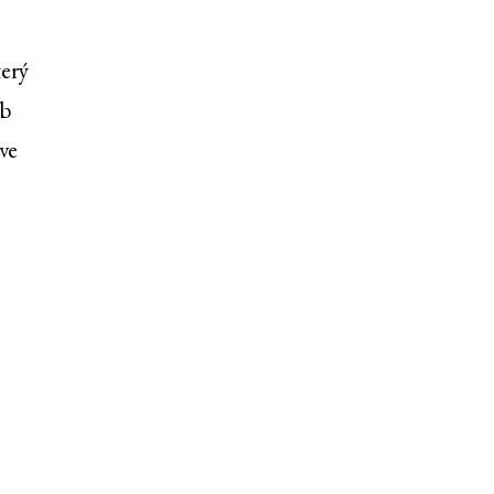
terý
eb
ve