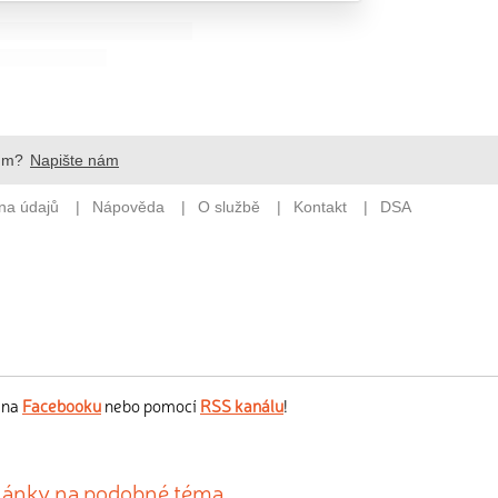
s na
Facebooku
nebo pomocí
RSS kanálu
!
články na podobné téma