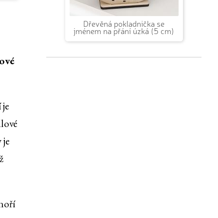
Dřevěná pokladnička se
jménem na přání úzká (5 cm)
zové
 je
dlové
 je
ž
noří