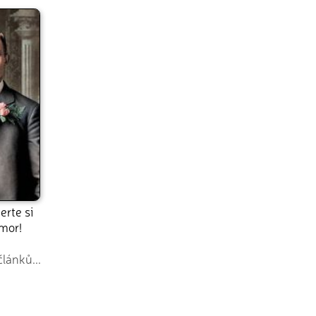
erte si
mor!
článků...