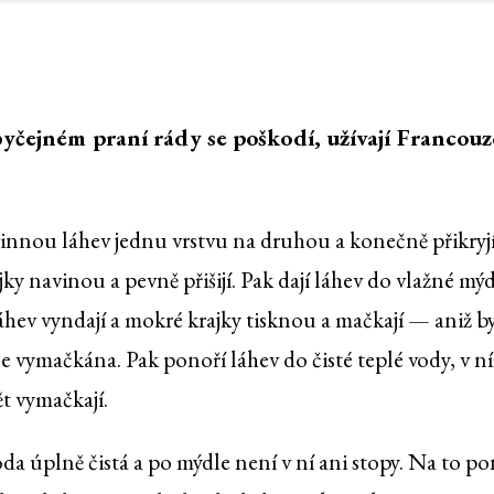
obyčejném praní rády se poškodí, užívají Francou
innou láhev jednu vrstvu na druhou a konečně přikryjí
ky navinou a pevně přišijí. Pak dají láhev do vlažné mý
láhev vyndají a mokré krajky tisknou a mačkají — aniž by
e vymačkána. Pak ponoří láhev do čisté teplé vody, v ní
ět vymačkají.
da úplně čistá a po mýdle není v ní ani stopy. Na to po