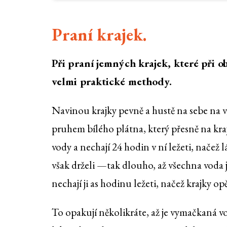
Praní krajek.
Při praní jemných krajek, které při 
velmi praktické methody.
Navinou krajky pevně a hustě na sebe na v
pruhem bílého plátna, který přesně na kraj
vody a nechají 24 hodin v ní ležeti, načež 
však drželi —tak dlouho, až všechna voda j
nechají ji as hodinu ležeti, načež krajky op
To opakují několikráte, až je vymačkaná vo