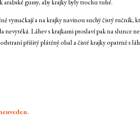
ok arabské gumy, aby krajky byly trochu tuhé.
ě vymačkají a na krajky navinou suchý čistý ručník, k
da nevytéká. Láhev s krajkami proslaví pak na slunce n
straní přišitý plátěný obal a čisté krajky opatrně s láh
 neuveden.