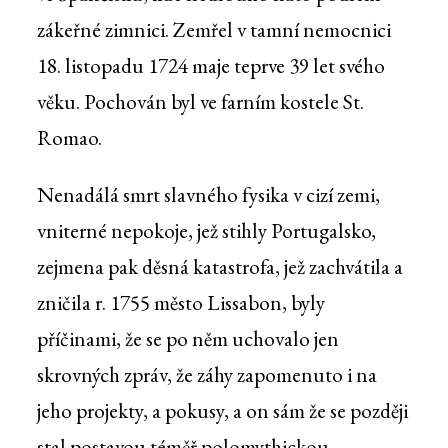
zákeřné zimnici. Zemřel v tamní nemocnici
18. listopadu 1724 maje teprve 39 let svého
věku. Pochován byl ve farním kostele St.
Romao.
Nenadálá smrt slavného fysika v cizí zemi,
vniterné nepokoje, jež stihly Portugalsko,
zejmena pak děsná katastrofa, jež zachvátila a
zničila r. 1755 město Lissabon, byly
příčinami, že se po něm uchovalo jen
skrovných zpráv, že záhy zapomenuto i na
jeho projekty, a pokusy, a on sám že se později
stal postavou téměř polomythickou.