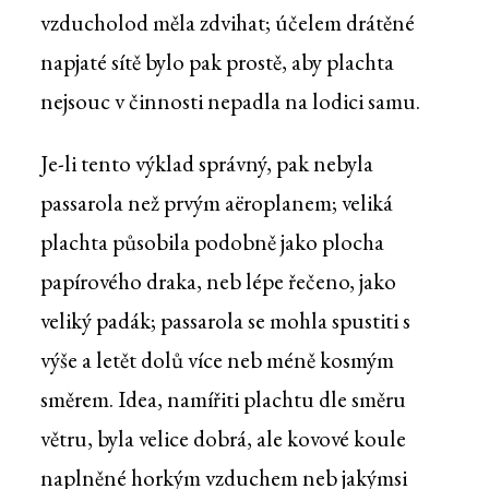
vzducholod měla zdvihat; účelem drátěné
napjaté sítě bylo pak prostě, aby plachta
nejsouc v činnosti nepadla na lodici samu.
Je-li tento výklad správný, pak nebyla
passarola než prvým aëroplanem; veliká
plachta působila podobně jako plocha
papírového draka, neb lépe řečeno, jako
veliký padák; passarola se mohla spustiti s
výše a letět dolů více neb méně kosmým
směrem. Idea, namířiti plachtu dle směru
větru, byla velice dobrá, ale kovové koule
naplněné horkým vzduchem neb jakýmsi