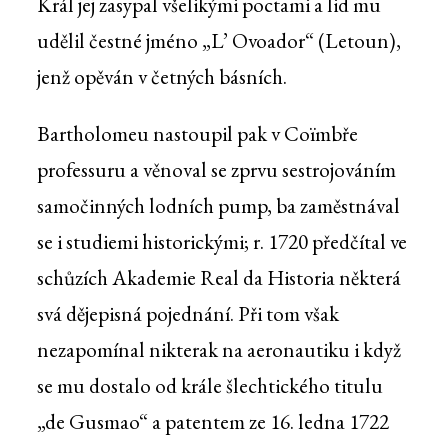
Král jej zasypal všelikými poctami a lid mu
udělil čestné jméno „L’ Ovoador“ (Letoun),
jenž opěván v četných básních.
Bartholomeu nastoupil pak v Coïmbře
professuru a věnoval se zprvu sestrojováním
samočinných lodních pump, ba zaměstnával
se i studiemi historickými; r. 1720 předčítal ve
schůzích Akademie Real da Historia některá
svá dějepisná pojednání. Při tom však
nezapomínal nikterak na aeronautiku i když
se mu dostalo od krále šlechtického titulu
„de Gusmao“ a patentem ze 16. ledna 1722