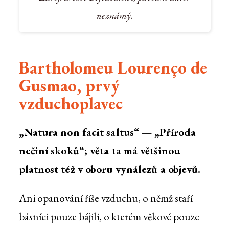
neznámý.
Bartholomeu Lourenço de
Gusmao, prvý
vzduchoplavec
„Natura non facit saltus“ — „Příroda
nečiní skoků“; věta ta má většinou
platnost též v oboru vynálezů a objevů.
Ani opanování říše vzduchu, o němž staří
básníci pouze bájili, o kterém věkové pouze