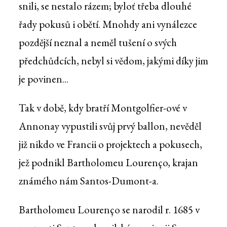
snili, se nestalo rázem; byloť třeba dlouhé
řady pokusů i obětí. Mnohdy ani vynálezce
pozdější neznal a neměl tušení o svých
předchůdcích, nebyl si vědom, jakými díky jim
je povinen...
Tak v době, kdy bratří Montgolfier-ové v
Annonay vypustili svůj prvý ballon, nevěděl
již nikdo ve Francii o projektech a pokusech,
jež podnikl Bartholomeu Lourenço, krajan
známého nám Santos-Dumont-a.
Bartholomeu Lourenço se narodil r. 1685 v