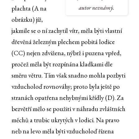
autor neznámý.
plachta (A na
obrázku) jíž,
jakmile se o ní zachytil vítr, měla býti vlastní
dřevěná železným plechem pobitá lodice
(CC) nejen zdvižena, nýbrž i puzena vpřed,
pročež měla být rozpínána kladkami dle
směru větru. Tím však snadno mohla pozbyti
vzducholoď rovnováhy; proto byla ještě po
stranách opatřena nehybnými křídly (D). Za
bezvětří mělo se použiti v náhradu zvláštních
měchů a trubic ukrytých v lodici. Na pravo
neb na levo měla býti vzducholoď řízena