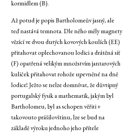
kormidlem (B).
Až potud je popis Bartholomeův jasný, ale
teď nastává temnota. Dle něho měly magnety
vězící ve dvou dutých kovových koulích (EE)
přitahovat oplechovanou lodici a drátěná síť
(F) opatřená velikým množstvím jantarových
kuliček přitahovat rohože upevněné na dně
lodice! Ježto se nelze domnívat, že důvtipný
portugalský fysik a mathematik, jakým byl
Bartholomeu, byl as schopen věřiti v
takovouto prášilovštinu, lze se bud na
základě výroku jednoho jeho přítele