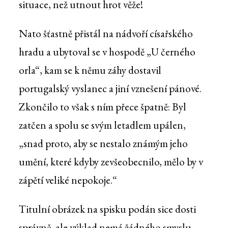
situace, než utnout hrot věže!
Nato šťastně přistál na nádvoří císařského
hradu a ubytoval se v hospodě „U černého
orla“, kam se k němu záhy dostavil
portugalský vyslanec a jiní vznešení pánové.
Zkončilo to však s ním přece špatně: Byl
zatčen a spolu se svým letadlem upálen,
„snad proto, aby se nestalo známým jeho
umění, které kdyby zevšeobecnilo, mělo by v
zápětí veliké nepokoje.“
Titulní obrázek na spisku podán sice dosti
správně, ale výklad nemá žádného smyslu.