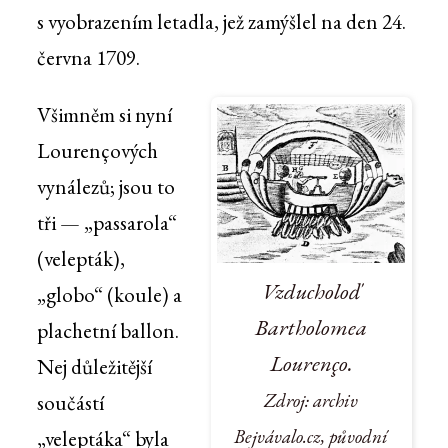
s vyobrazením letadla, jež zamýšlel na den 24.
června 1709.
Všimněm si nyní
Lourençových
vynálezů; jsou to
tři — „passarola“
(velepták),
Vzducholoď
„globo“ (koule) a
Bartholomea
plachetní ballon.
Lourenço.
Nej důležitější
Zdroj: archiv
součástí
Bejvávalo.cz, původní
„veleptáka“ byla