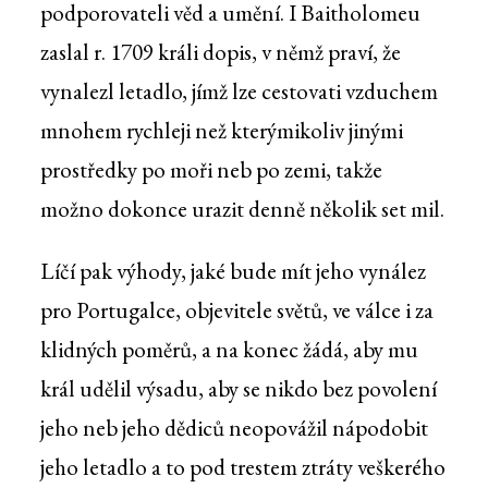
podporovateli věd a umění. I Baitholomeu
zaslal r. 1709 králi dopis, v němž praví, že
vynalezl letadlo, jímž lze cestovati vzduchem
mnohem rychleji než kterýmikoliv jinými
prostředky po moři neb po zemi, takže
možno dokonce urazit denně několik set mil.
Líčí pak výhody, jaké bude mít jeho vynález
pro Portugalce, objevitele světů, ve válce i za
klidných poměrů, a na konec žádá, aby mu
král udělil výsadu, aby se nikdo bez povolení
jeho neb jeho dědiců neopovážil nápodobit
jeho letadlo a to pod trestem ztráty veškerého