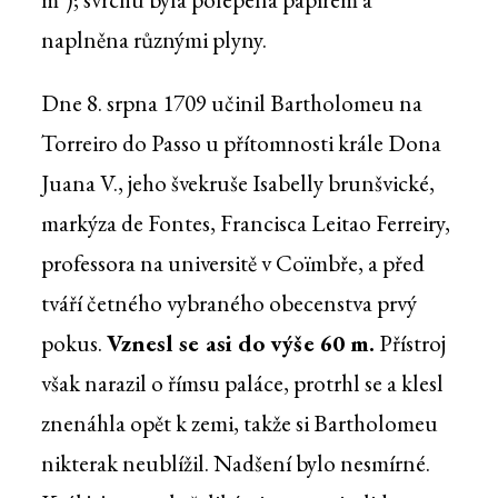
naplněna různými plyny.
Dne 8. srpna 1709 učinil Bartholomeu na
Torreiro do Passo u přítomnosti krále Dona
Juana V., jeho švekruše Isabelly brunšvické,
markýza de Fontes, Francisca Leitao Ferreiry,
professora na universitě v Coïmbře, a před
tváří četného vybraného obecenstva prvý
pokus.
Vznesl se asi do výše 60 m.
Přístroj
však narazil o římsu paláce, protrhl se a klesl
znenáhla opět k zemi, takže si Bartholomeu
nikterak neublížil. Nadšení bylo nesmírné.