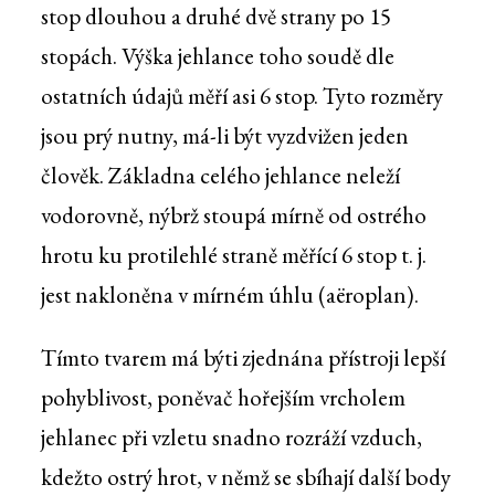
stop dlouhou a druhé dvě strany po 15
stopách. Výška jehlance toho soudě dle
ostatních údajů měří asi 6 stop. Tyto rozměry
jsou prý nutny, má-li být vyzdvižen jeden
člověk. Základna celého jehlance neleží
vodorovně, nýbrž stoupá mírně od ostrého
hrotu ku protilehlé straně měřící 6 stop t. j.
jest nakloněna v mírném úhlu (aëroplan).
Tímto tvarem má býti zjednána přístroji lepší
pohyblivost, poněvač hořejším vrcholem
jehlanec při vzletu snadno rozráží vzduch,
kdežto ostrý hrot, v němž se sbíhají další body