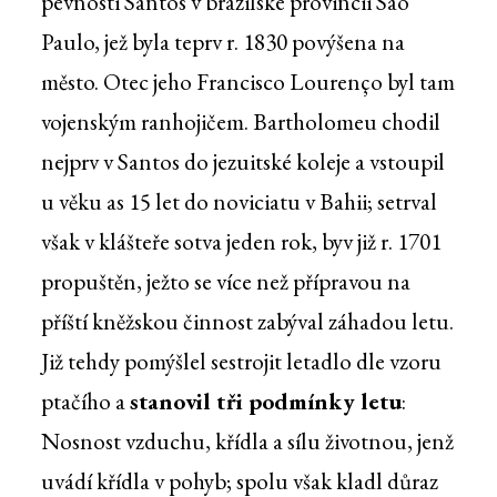
pevnosti Santos v brazilské provincii Sao
Paulo, jež byla teprv r. 1830 povýšena na
město. Otec jeho Francisco Lourenço byl tam
vojenským ranhojičem. Bartholomeu chodil
nejprv v Santos do jezuitské koleje a vstoupil
u věku as 15 let do noviciatu v Bahii; setrval
však v klášteře sotva jeden rok, byv již r. 1701
propuštěn, ježto se více než přípravou na
příští kněžskou činnost zabýval záhadou letu.
Již tehdy pomýšlel sestrojit letadlo dle vzoru
ptačího a
stanovil tři podmínky letu
:
Nosnost vzduchu, křídla a sílu životnou, jenž
uvádí křídla v pohyb; spolu však kladl důraz