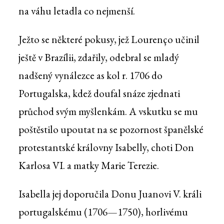
na váhu letadla co nejmenší.
Ježto se některé pokusy, jež Lourenço učinil
ještě v Brazílii, zdařily, odebral se mladý
nadšený vynálezce as kol r. 1706 do
Portugalska, kdež doufal snáze zjednati
průchod svým myšlenkám. A vskutku se mu
poštěstilo upoutat na se pozornost španělské
protestantské královny Isabelly, choti Don
Karlosa VI. a matky Marie Terezie.
Isabella jej doporučila Donu Juanovi V. králi
portugalskému (1706—1750), horlivému