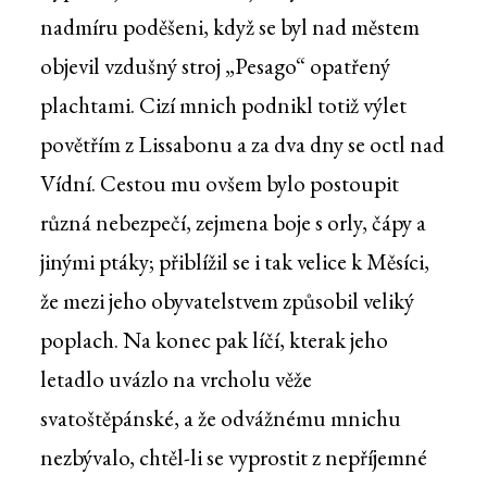
nadmíru poděšeni, když se byl nad městem
objevil vzdušný stroj „Pesago“ opatřený
plachtami. Cizí mnich podnikl totiž výlet
povětřím z Lissabonu a za dva dny se octl nad
Vídní. Cestou mu ovšem bylo postoupit
různá nebezpečí, zejmena boje s orly, čápy a
jinými ptáky; přiblížil se i tak velice k Měsíci,
že mezi jeho obyvatelstvem způsobil veliký
poplach. Na konec pak líčí, kterak jeho
letadlo uvázlo na vrcholu věže
svatoštěpánské, a že odvážnému mnichu
nezbývalo, chtěl-li se vyprostit z nepříjemné