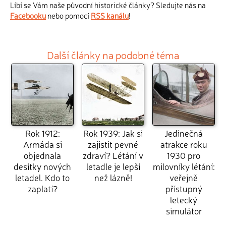
Líbí se Vám naše původní historické články? Sledujte nás na
Facebooku
nebo pomocí
RSS kanálu
!
Další články na podobné téma
Rok 1912:
Rok 1939: Jak si
Jedinečná
Armáda si
zajistit pevné
atrakce roku
objednala
zdraví? Létání v
1930 pro
desítky nových
letadle je lepší
milovníky létání:
letadel. Kdo to
než lázně!
veřejně
zaplatí?
přístupný
letecký
simulátor