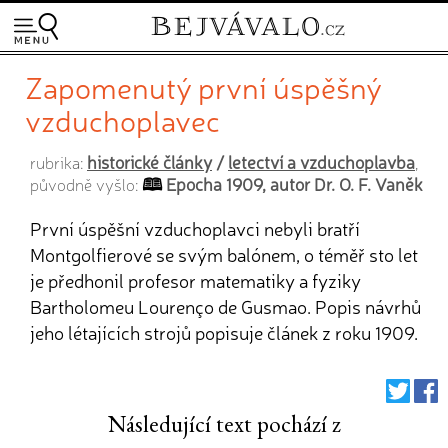
Zapomenutý první úspěšný
vzduchoplavec
historické články
/
letectví a vzduchoplavba
rubrika:
,
Epocha 1909, autor Dr. O. F. Vaněk
původně vyšlo:
První úspěšní vzduchoplavci nebyli bratří
Montgolfierové se svým balónem, o téměř sto let
je předhonil profesor matematiky a fyziky
Bartholomeu Lourenço de Gusmao. Popis návrhů
jeho létajících strojů popisuje článek z roku 1909.
Následující text pochází z