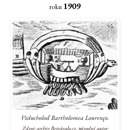
1909
roku
Vzducholoď Bartholomea Lourenço.
Zdroj: archiv Bejvávalo.cz, původní autor