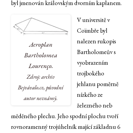
byl jmenován královským dvorním kaplanem.
V universitě v
Coïmbře byl
nalezen rukopis
Aeroplan
Bartholomeův s
Bartholomea
vyobrazením
Lourenço.
trojbokého
Zdroj: archiv
jehlanu poměrně
Bejvávalo.cz, původní
nízkého ze
autor neznámý.
železného neb
měděného plechu. Jeho spodní plochu tvoří
rovnoramenný trojúhelník mající základnu 6