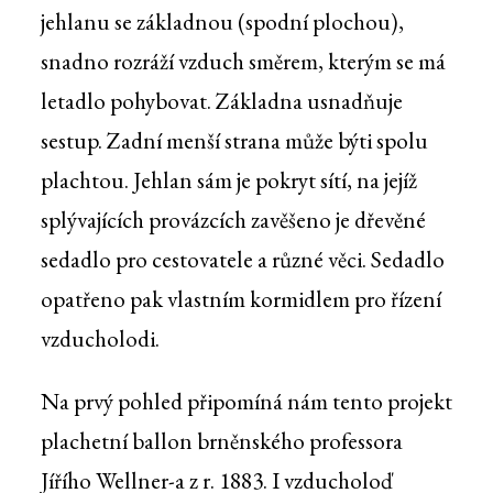
jehlanu se základnou (spodní plochou),
snadno rozráží vzduch směrem, kterým se má
letadlo pohybovat. Základna usnadňuje
sestup. Zadní menší strana může býti spolu
plachtou. Jehlan sám je pokryt sítí, na jejíž
splývajících provázcích zavěšeno je dřevěné
sedadlo pro cestovatele a různé věci. Sedadlo
opatřeno pak vlastním kormidlem pro řízení
vzducholodi.
Na prvý pohled připomíná nám tento projekt
plachetní ballon brněnského professora
Jířího Wellner-a z r. 1883. I vzducholoď