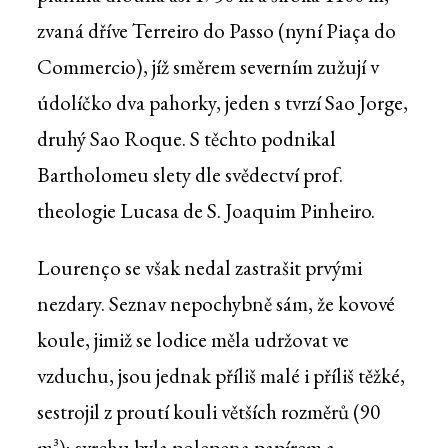
zvaná dříve Terreiro do Passo (nyní Piaça do
Commercio), jíž směrem severním zužují v
údolíčko dva pahorky, jeden s tvrzí Sao Jorge,
druhý Sao Roque. S těchto podnikal
Bartholomeu slety dle svědectví prof.
theologie Lucasa de S. Joaquim Pinheiro.
Lourenço se však nedal zastrašit prvými
nezdary. Seznav nepochybně sám, že kovové
koule, jimiž se lodice měla udržovat ve
vzduchu, jsou jednak příliš malé i příliš těžké,
sestrojil z proutí kouli větších rozměrů (90
m³); svrchu byla polepena papírem a