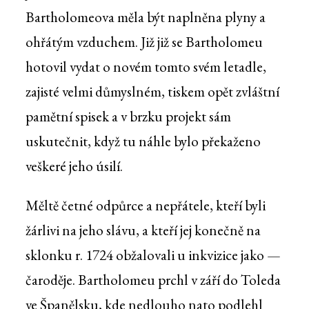
Bartholomeova měla být naplněna plyny a
ohřátým vzduchem. Již již se Bartholomeu
hotovil vydat o novém tomto svém letadle,
zajisté velmi důmyslném, tiskem opět zvláštní
pamětní spisek a v brzku projekt sám
uskutečnit, když tu náhle bylo překaženo
veškeré jeho úsilí.
Měltě četné odpůrce a nepřátele, kteří byli
žárlivi na jeho slávu, a kteří jej konečně na
sklonku r. 1724 obžalovali u inkvizice jako —
čaroděje. Bartholomeu prchl v září do Toleda
ve Španělsku, kde nedlouho nato podlehl