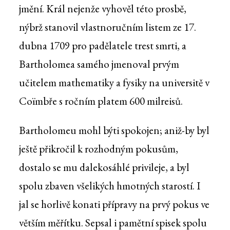
jmění. Král nejenže vyhověl této prosbě,
nýbrž stanovil vlastnoručním listem ze 17.
dubna 1709 pro padělatele trest smrti, a
Bartholomea samého jmenoval prvým
učitelem mathematiky a fysiky na universitě v
Coïmbře s ročním platem 600 milreisů.
Bartholomeu mohl býti spokojen; aniž-by byl
ještě přikročil k rozhodným pokusům,
dostalo se mu dalekosáhlé privileje, a byl
spolu zbaven všelikých hmotných starostí. I
jal se horlivě konati přípravy na prvý pokus ve
větším měřítku. Sepsal i pamětní spisek spolu