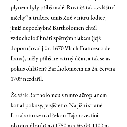
plynem byly příliš malé. Rovněž tak „zvláštní
měchy“ a trubice umístěné v nitru lodice,
jimiž nepochybně Bartholomen chtěl
vzducholoď hnáti zpětným tlakem (jejž
doporučoval již r. 1670 Vlach Francesco de
Lana), měly příliš nepatrný účin, a tak se as
pokus ohlášený Bartholomeem na 24. června
1709 nezdařil.
Že však Bartholomeu s tímto aëroplanem
konal pokusy, je zjištěno. Na jižní straně
Lissabonu se nad řekou Tajo rozestírá
planina dlouhá asi 1750 m a široká 1100 m,