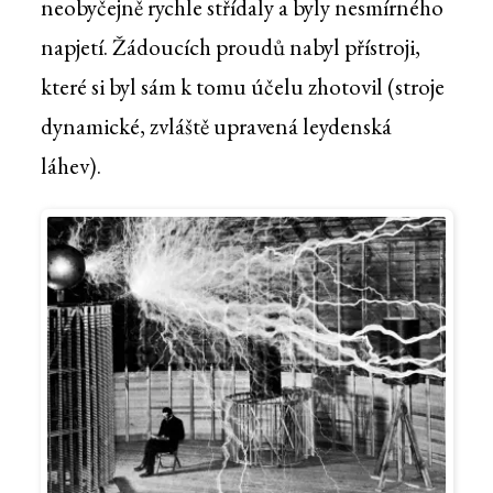
neobyčejně rychle střídaly a byly nesmírného
napjetí. Žádoucích proudů nabyl přístroji,
které si byl sám k tomu účelu zhotovil (stroje
dynamické, zvláště upravená leydenská
láhev).