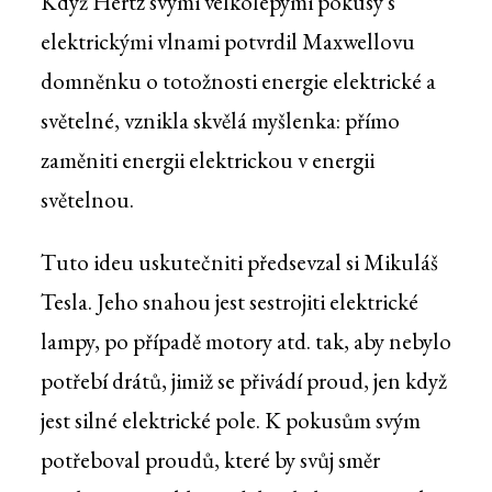
Když Hertz svými velkolepými pokusy s
elektrickými vlnami potvrdil Maxwellovu
domněnku o totožnosti energie elektrické a
světelné, vznikla skvělá myšlenka: přímo
zaměniti energii elektrickou v energii
světelnou.
Tuto ideu uskutečniti předsevzal si Mikuláš
Tesla. Jeho snahou jest sestrojiti elektrické
lampy, po případě motory atd. tak, aby nebylo
potřebí drátů, jimiž se přivádí proud, jen když
jest silné elektrické pole. K pokusům svým
potřeboval proudů, které by svůj směr