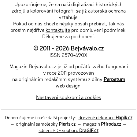
Upozorňujeme, že na naši digitalizaci historických
zdrojů a kolorování fotografií se již autorská ochrana
vztahuje!
Pokud od nás chcete nějaký obsah přebírat, tak nás
prosím nejdříve
kontaktujte
pro domluvení podmínek.
Děkujeme za pochopení.
© 2011 - 2026
Bejvávalo.cz
ISSN 2570-690X
Magazín Bejvávalo.cz je již od počátů svého fungování
v roce 2011 provozován
na originálním redakčním systému z dílny
Perpetum
web design
.
Nastavení soukromí a cookies
Doporučujeme i naše další projekty:
dřevěné dekorace
Hapík.cz
—
originální samolepky
Pieris.cz
—
magazín
Příroda.cz
—
sdílení PDF souborů
DraGIF.cz