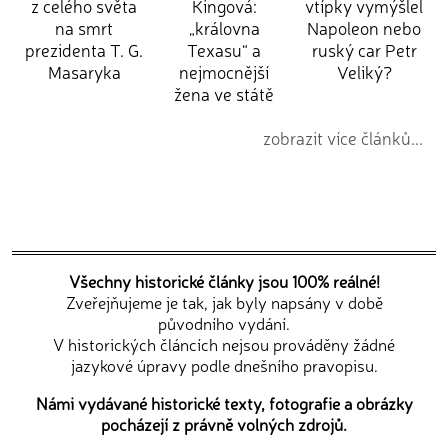
z celého světa
Kingová:
vtípky vymýšlel
na smrt
„královna
Napoleon nebo
prezidenta T. G.
Texasu“ a
ruský car Petr
Masaryka
nejmocnější
Veliký?
žena ve státě
zobrazit více článků...
Všechny historické články jsou 100% reálné!
Zveřejňujeme je tak, jak byly napsány v době
původního vydání.
V historických článcích nejsou prováděny žádné
jazykové úpravy podle dnešního pravopisu.
Námi vydávané historické texty, fotografie a obrázky
pocházejí z právně volných zdrojů.