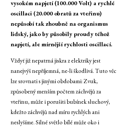
vysokém napjetí (100.000 Volt) a rychlé
oscillaci (20.000 obratů za vteřinu)
nepůsobí tak zhoubně na organismus
lidský, jako by působily proudy téhož
napjetí, ale mírnější rychlosti oscillací.
Vždyť již nepatrná jiskra z elektriky jest
nanejvýš nepříjemná, ne-li škodlivá. Tuto věc
lze srovnati s jinými obdobami: Zvuk,
způsobený menším počtem záchvějů za
vteřinu, může i porušiti bubínek sluchový,
kdežto záchvějů nad míru rychlých ani
neslyšíme. Silné světlo bílé může oko i