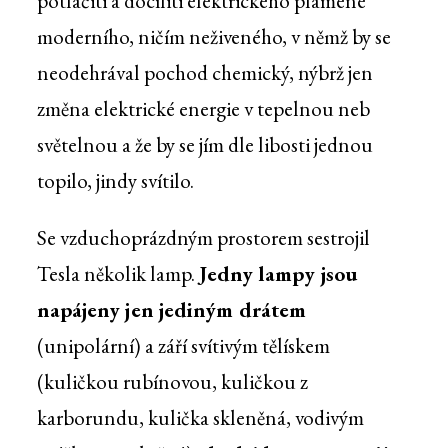
potlačiti a docíliti elektrického plamene
moderního, ničím neživeného, v němž by se
neodehrával pochod chemický, nýbrž jen
změna elektrické energie v tepelnou neb
světelnou a že by se jím dle libosti jednou
topilo, jindy svítilo.
Se vzduchoprázdným prostorem sestrojil
Tesla několik lamp.
Jedny lampy jsou
napájeny jen jediným drátem
(unipolární) a září svítivým tělískem
(kuličkou rubínovou, kuličkou z
karborundu, kulička skleněná, vodivým