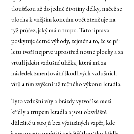
tloušťkou až do jedné čtvrtiny délky, načež se
plocha k vnějším koncům opět ztenčuje na
týž průřez, jaký má u trupu. Tato úprava
poskytuje četné výhody, zejména to, že se při
letu tvoří nejprve uprostřed nosné plochy a za
vrtulí jakási vzdušní ulička, která má za
následek zmenšování škodlivých vzdušních
vírů a tím zvýšení užitečného výkonu letadla.
Tyto vzdušní víry a brázdy vytvoří se mezi
křídly a trupem letadla a jsou obzvláště
důležité u strojů bez výztužných vzpěr, kde
jsme nuceni umístiti největší tloušťku křídla