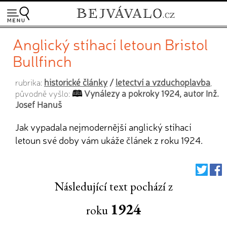
Anglický stíhací letoun Bristol
Bullfinch
historické články
/
letectví a vzduchoplavba
rubrika:
,
Vynálezy a pokroky 1924, autor Inž.
původně vyšlo:
Josef Hanuš
Jak vypadala nejmodernější anglický stíhací
letoun své doby vám ukáže článek z roku 1924.
Následující text pochází z
1924
roku