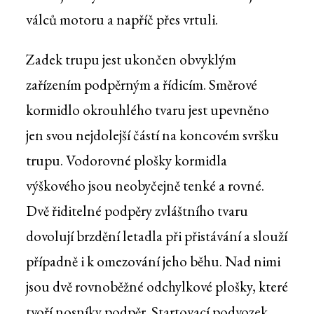
válců motoru a napříč přes vrtuli.
Zadek trupu jest ukončen obvyklým
zařízením podpěrným a řídicím. Směrové
kormidlo okrouhlého tvaru jest upevněno
jen svou nejdolejší částí na koncovém svršku
trupu. Vodorovné plošky kormidla
výškového jsou neobyčejně tenké a rovné.
Dvě řiditelné podpěry zvláštního tvaru
dovolují brzdění letadla při přistávání a slouží
případně i k omezování jeho běhu. Nad nimi
jsou dvě rovnoběžné odchylkové plošky, které
tvoří nosníky podpěr. Startovací podvozek