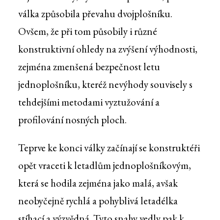
válka způsobila převahu dvojplošníku.
Ovšem, že při tom působily i různé
konstruktivní ohledy na zvýšení výhodnosti,
zejména zmenšená bezpečnost letu
jednoplošníku, kteréž nevýhody souvisely s
tehdejšími metodami vyztužování a
profilování nosných ploch.
Teprve ke konci války začínají se konstruktéři
opět vraceti k letadlům jednoplošníkovým,
která se hodila zejména jako malá, avšak
neobyčejně rychlá a pohyblivá letadélka
stíhací a výzvědná. Tyto snahy vedly pak k