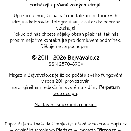
pocházejí z právně volných zdrojů.
Upozorňujeme, že na naši digitalizaci historických
zdrojů a kolorování fotografií se již autorská ochrana
vztahuje!
Pokud od nás chcete nějaký obsah přebírat, tak nás
prosím nejdříve
kontaktujte
pro domluvení podmínek.
Děkujeme za pochopení.
© 2011 - 2026
Bejvávalo.cz
ISSN 2570-690X
Magazín Bejvávalo.cz je již od počátů svého fungování
v roce 2011 provozován
na originálním redakčním systému z dílny
Perpetum
web design
.
Nastavení soukromí a cookies
Doporučujeme i naše další projekty:
dřevěné dekorace
Hapík.cz
—
originální samolepky
Pieris.cz
—
magazín
Příroda.cz
—