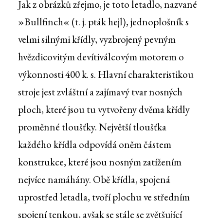
Jak z obrázků zřejmo, je toto letadlo, nazvané
»Bullfinch« (t. j. pták hejl), jednoplošník s
velmi silnými křídly, vyzbrojený pevným
hvězdicovitým devítiválcovým motorem o
výkonnosti 400 k. s. Hlavní charakteristikou
stroje jest zvláštní a zajímavý tvar nosných
ploch, které jsou tu vytvořeny dvěma křídly
proměnné tloušťky. Největší tloušťka
každého křídla odpovídá oněm částem
konstrukce, které jsou nosným zatížením
nejvíce namáhány. Obě křídla, spojená
uprostřed letadla, tvoří plochu ve středním
spojení tenkou, avšak se stále se zvětšující