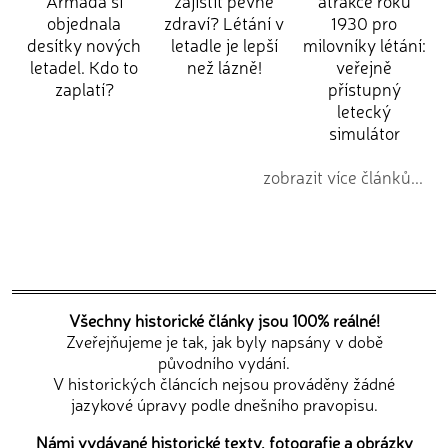
Armáda si
zajistit pevné
atrakce roku
objednala
zdraví? Létání v
1930 pro
desítky nových
letadle je lepší
milovníky létání:
letadel. Kdo to
než lázně!
veřejně
zaplatí?
přístupný
letecký
simulátor
zobrazit více článků...
Všechny historické články jsou 100% reálné!
Zveřejňujeme je tak, jak byly napsány v době
původního vydání.
V historických článcích nejsou prováděny žádné
jazykové úpravy podle dnešního pravopisu.
Námi vydávané historické texty, fotografie a obrázky