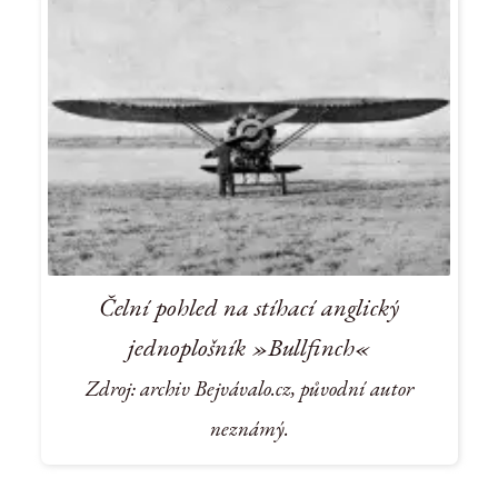
Čelní pohled na stíhací anglický
jednoplošník »Bullfinch«
Zdroj: archiv Bejvávalo.cz, původní autor
neznámý.