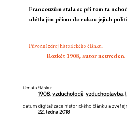
Francouzům stala se při tom ta neho
ulétla jim přímo do rukou jejich poli
Původní zdroj historického článku:
Rozkět 1908, autor neuveden.
témata článku:
1908
vzducholodě
vzduchoplavba
,
,
,
datum digitalizace historického článku a zveřej
22. ledna 2018