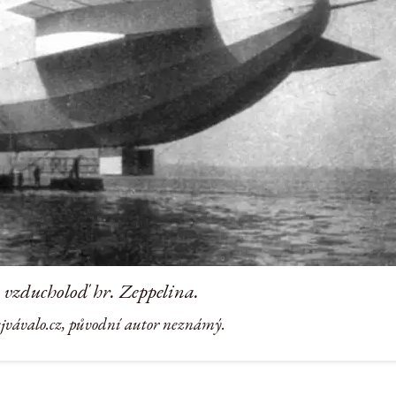
 vzducholoď hr. Zeppelina.
ejvávalo.cz, původní autor neznámý.