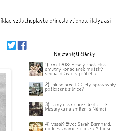
klad vzduchoplavba přinesla vtipnou, i když asi
Nejčtenější články
1)
Rok 1908: Veselý začátek a
smutný konec aneb mužský
sexuální život v průběhu…
2)
Jak se před 100 lety opravovaly
poškozené silnice?
3)
Tajný návrh prezidenta T. G.
Masaryka na smíření s Němci
4)
Veselý život Sarah Bernhard,
dodnes známé z obrazů Alfonse