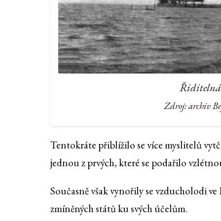
Řiditelná
Zdroj: archiv B
Tentokráte přiblížilo se více myslitelů v
jednou z prvých, které se podařilo vzlétnout
Současně však vynořily se vzducholodi ve 
zmíněných států ku svých účelům.