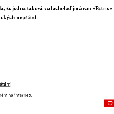
da, že jedna taková vzducholoď jménem »Patrie«
tických nepřátel.
létání
nění na internetu: