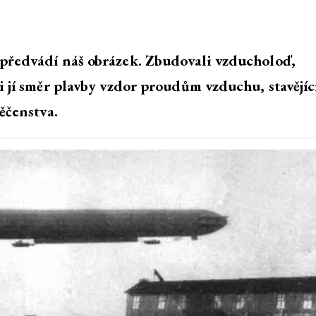
 předvádí náš obrázek. Zbudovali vzducholoď,
ti jí směr plavby vzdor proudům vzduchu, stavějí
ěčenstva.