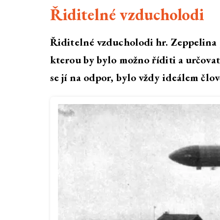
Řiditelné vzducholodi
Řiditelné vzducholodi hr. Zeppelina
kterou by bylo možno říditi a určova
se jí na odpor, bylo vždy ideálem člov