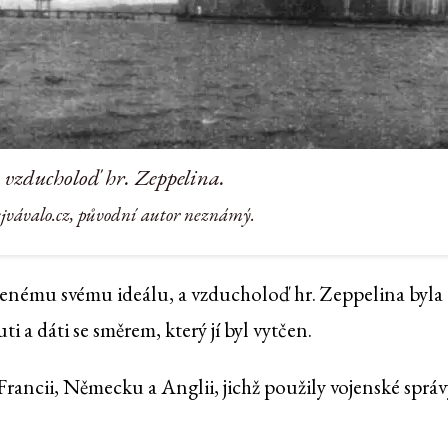
 vzducholoď hr. Zeppelina.
ejvávalo.cz, původní autor neznámý.
ytčenému svému ideálu, a vzducholoď hr. Zeppelina byla
i a dáti se směrem, který jí byl vytčen.
Francii, Německu a Anglii, jichž použily vojenské správ