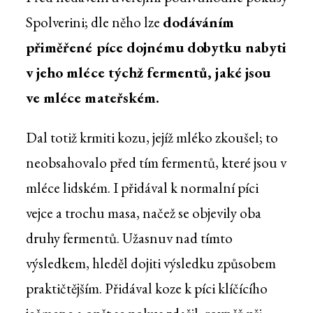
Spolverini; dle něho lze
dodáváním
přiměřené píce dojnému dobytku nabyti
v jeho mléce týchž fermentů, jaké jsou
ve mléce mateřském.
Dal totiž krmiti kozu, jejíž mléko zkoušel; to
neobsahovalo před tím fermentů, které jsou v
mléce lidském. I přidával k normalní píci
vejce a trochu masa, načež se objevily oba
druhy fermentů. Užasnuv nad tímto
výsledkem, hleděl dojiti výsledku způsobem
praktičtějším. Přidával koze k píci klíčícího