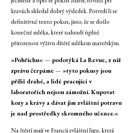
ječmene a opět se pokus zdařil; rovněž při
kravách shledal dobrý výsledek. Potvrdí li se
definitivně tento pokus, jisto, že se došlo
konečně mléka, které nahradí úplně
přirozenou výživu dítětě mlékem mateřským.
»Pohříchu« — podotýká La Revue, z níž
zprávu čerpáme — »tyto pokusy jsou
příliš drahé, a lidé pracující v
laboratořích nejsou zámožní. Kupovat
kozy a krávy a dávat jim zvláštní potravu
je nad prostředky skromného učence.«
Na štěstí mají ve Francii zvláštní ligu, která