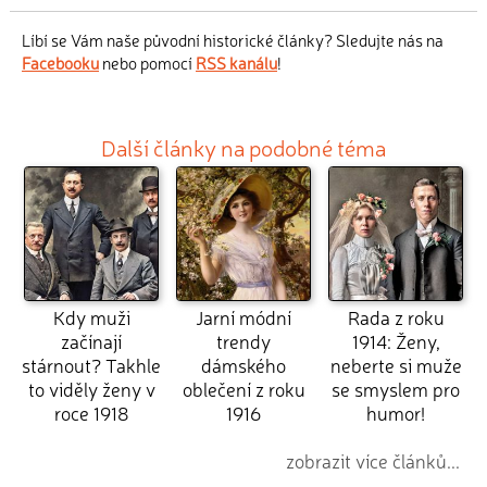
Líbí se Vám naše původní historické články? Sledujte nás na
Facebooku
nebo pomocí
RSS kanálu
!
Další články na podobné téma
Kdy muži
Jarní módní
Rada z roku
začínají
trendy
1914: Ženy,
stárnout? Takhle
dámského
neberte si muže
to viděly ženy v
oblečení z roku
se smyslem pro
roce 1918
1916
humor!
zobrazit více článků...