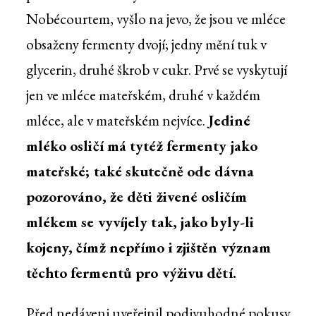
Nobécourtem, vyšlo na jevo, že jsou ve mléce
obsaženy fermenty dvojí; jedny mění tuk v
glycerin, druhé škrob v cukr. Prvé se vyskytují
jen ve mléce mateřském, druhé v každém
mléce, ale v mateřském nejvíce.
Jediné
mléko osličí má tytéž fermenty jako
mateřské; také skutečně ode dávna
pozorováno, že děti živené osličím
mlékem se vyvíjely tak, jako byly-li
kojeny, čímž nepřímo i zjištěn význam
těchto fermentů pro výživu dětí.
Před nedáveni uveřejnil podivuhodné pokusy