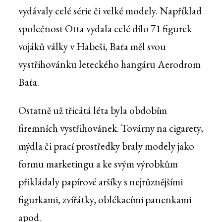
vydávaly celé série či velké modely. Například
společnost Otta vydala celé dílo 71 figurek
vojáků války v Habeši, Baťa měl svou
vystřihovánku leteckého hangáru Aerodrom
Baťa.
Ostatně už třicátá léta byla obdobím
firemních vystřihovánek. Továrny na cigarety,
mýdla či prací prostředky braly modely jako
formu marketingu a ke svým výrobkům
přikládaly papírové aršíky s nejrůznějšími
figurkami, zvířátky, oblékacími panenkami
apod.