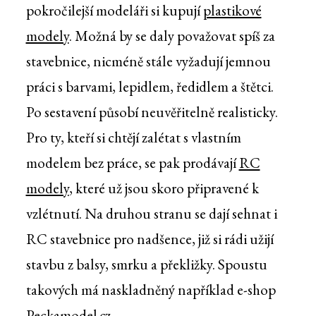
pokročilejší modeláři si kupují
plastikové
modely
. Možná by se daly považovat spíš za
stavebnice, nicméně stále vyžadují jemnou
práci s barvami, lepidlem, ředidlem a štětci.
Po sestavení působí neuvěřitelně realisticky.
Pro ty, kteří si chtějí zalétat s vlastním
modelem bez práce, se pak prodávají
RC
modely
, které už jsou skoro připravené k
vzlétnutí. Na druhou stranu se dají sehnat i
RC stavebnice pro nadšence, již si rádi užijí
stavbu z balsy, smrku a překližky. Spoustu
takových má naskladněný například e-shop
Peckamodel.cz
.