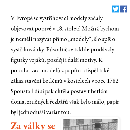
V Evropě se vystřihovací modely začaly
objevovat poprvé v 18. století. Možná bychom
je neměli nazývat přímo „modely“, šlo spíš o
vystřihovánky. Původně se takhle prodávaly
figurky vojáků, později i další motivy. K
popularizaci modelů z papíru přispěl také
zákaz stavění betlémů v kostelech v roce 1782.
Spousta lidí si pak chtěla postavit betlém
doma, zručných řezbářů však bylo málo, papír
byl jednodušší variantou.
Za války se