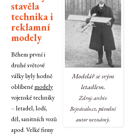
stavěla
technika i
reklamní
modely
Během první i
druhé světové
Modelář se svým
války byly hodně
letadlem.
oblíbené
modely
vojenské techniky
Zdroj: archiv
– letadel, lodí,
Bejvávalo.cz, původní
děl, sanitních vozů
autor neznámý.
apod. Velké firmy