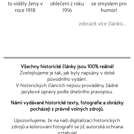
to viděly ženy v
oblečení z roku
se smyslem pro
roce 1918
1916
humor!
zobrazit více článků...
Všechny historické články jsou 100% reálné!
Zveřejňujeme je tak, jak byly napsány v době
původního vydání.
V historických článcích nejsou prováděny žádné
jazykové úpravy podle dnešního pravopisu.
Námi vydávané historické texty, fotografie a obrázky
pocházejí z právně volných zdrojů.
Upozorňujeme, že na naši digitalizaci historických
zdrojů a kolorování fotografií se již autorská ochrana
vztahuje!