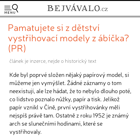
Pamatujete si z dětství
vystřihovací modely z ábíčka?
(PR)
článek je inzerce, nejde o historický text
Kde byl poprvé složen nějaký papírový model, si
můžeme jen vymýšlet. Žádné záznamy o tom
neexistují, ale lze hádat, že to nebylo dlouho poté,
co lidstvo poznalo nůžky, papír a tisk. Jelikož
papír vznikl v Číně, první vystřihovánky měli
nejspíš právě tam. Ostatně z roku 1952 je známý
arch se slunečními hodinami, které se
vystřihovaly.