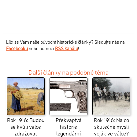
Líbí se Vám naše původní historické články? Sledujte nás na
Facebooku
nebo pomocí
RSS kanálu
!
Další články na podobné téma
Rok 1916: Budou
Překvapivá
Rok 1916: Na co
se kvůli válce
historie
skutečně myslí
zdražovat
legendární
voják ve válce?