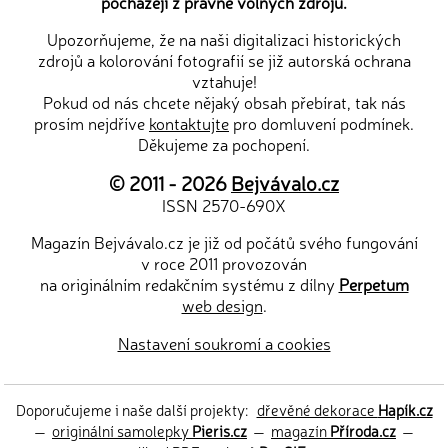
pocházejí z právně volných zdrojů.
Upozorňujeme, že na naši digitalizaci historických
zdrojů a kolorování fotografií se již autorská ochrana
vztahuje!
Pokud od nás chcete nějaký obsah přebírat, tak nás
prosím nejdříve
kontaktujte
pro domluvení podmínek.
Děkujeme za pochopení.
© 2011 - 2026
Bejvávalo.cz
ISSN 2570-690X
Magazín Bejvávalo.cz je již od počátů svého fungování
v roce 2011 provozován
na originálním redakčním systému z dílny
Perpetum
web design
.
Nastavení soukromí a cookies
Doporučujeme i naše další projekty:
dřevěné dekorace
Hapík.cz
—
originální samolepky
Pieris.cz
—
magazín
Příroda.cz
—