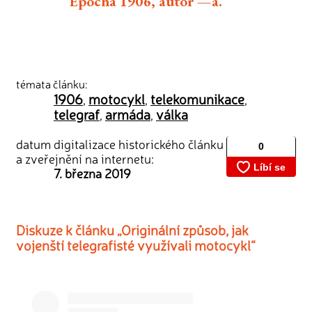
Epocha 1906, autor —a.
témata článku:
1906
motocykl
telekomunikace
,
,
,
telegraf
armáda
válka
,
,
datum digitalizace historického článku
a zveřejnění na internetu:
7. března 2019
Diskuze k článku „Originální způsob, jak
vojenští telegrafisté využívali motocykl“