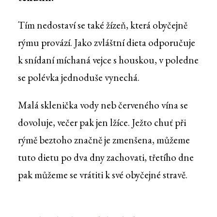
Tím nedostaví se také žízeň, která obyčejně
rýmu provází. Jako zvláštní dieta odporučuje
k snídaní míchaná vejce s houskou, v poledne
se polévka jednoduše vynechá.
Malá sklenička vody neb červeného vína se
dovoluje, večer pak jen lžíce. Ježto chuť při
rýmě beztoho značně je zmenšena, můžeme
tuto dietu po dva dny zachovati, třetího dne
pak můžeme se vrátiti k své obyčejné stravě.