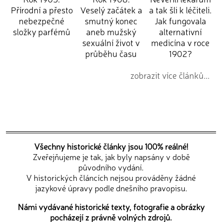
Přírodní a přesto
Veselý začátek a
a tak šli k léčiteli.
nebezpečné
smutný konec
Jak fungovala
složky parfémů
aneb mužský
alternativní
sexuální život v
medicína v roce
průběhu času
1902?
zobrazit více článků...
Všechny historické články jsou 100% reálné!
Zveřejňujeme je tak, jak byly napsány v době
původního vydání.
V historických článcích nejsou prováděny žádné
jazykové úpravy podle dnešního pravopisu.
Námi vydávané historické texty, fotografie a obrázky
pocházejí z právně volných zdrojů.