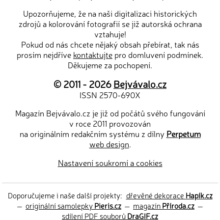
Upozorňujeme, že na naši digitalizaci historických
zdrojů a kolorování fotografií se již autorská ochrana
vztahuje!
Pokud od nás chcete nějaký obsah přebírat, tak nás
prosím nejdříve
kontaktujte
pro domluvení podmínek.
Děkujeme za pochopení.
© 2011 - 2026
Bejvávalo.cz
ISSN 2570-690X
Magazín Bejvávalo.cz je již od počátů svého fungování
v roce 2011 provozován
na originálním redakčním systému z dílny
Perpetum
web design
.
Nastavení soukromí a cookies
Doporučujeme i naše další projekty:
dřevěné dekorace
Hapík.cz
—
originální samolepky
Pieris.cz
—
magazín
Příroda.cz
—
sdílení PDF souborů
DraGIF.cz