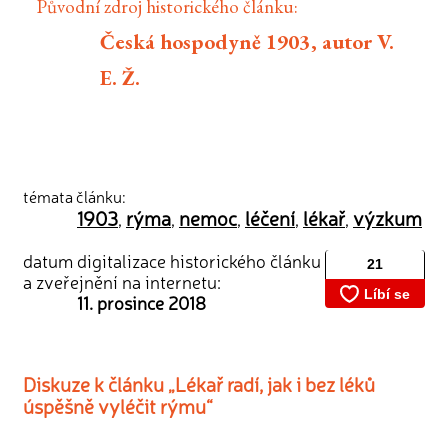
Původní zdroj historického článku:
Česká hospodyně 1903, autor V.
E. Ž.
témata článku:
1903
rýma
nemoc
léčení
lékař
výzkum
,
,
,
,
,
datum digitalizace historického článku
a zveřejnění na internetu:
11. prosince 2018
Diskuze k článku „Lékař radí, jak i bez léků
úspěšně vyléčit rýmu“