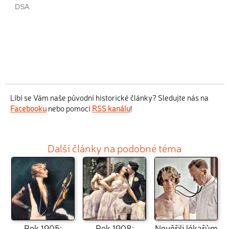
Líbí se Vám naše původní historické články? Sledujte nás na
Facebooku
nebo pomocí
RSS kanálu
!
Další články na podobné téma
Rok 1905:
Rok 1908:
Nevěřili lékařům