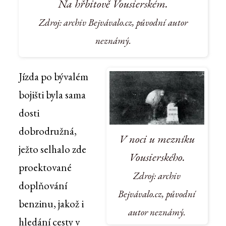
Na hřbitově Vousierském.
Zdroj: archiv Bejvávalo.cz, původní autor
neznámý.
Jízda po bývalém
bojišti byla sama
dosti
dobrodružná,
V noci u mezníku
ježto selhalo zde
Vousierského.
proektované
Zdroj: archiv
doplňování
Bejvávalo.cz, původní
benzinu, jakož i
autor neznámý.
hledání cesty v