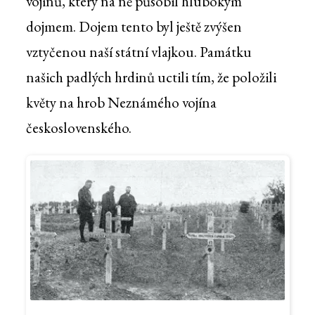
vojínů, který na ně působil hlubokým
dojmem. Dojem tento byl ještě zvýšen
vztyčenou naší státní vlajkou. Památku
našich padlých hrdinů uctili tím, že položili
květy na hrob Neznámého vojína
československého.