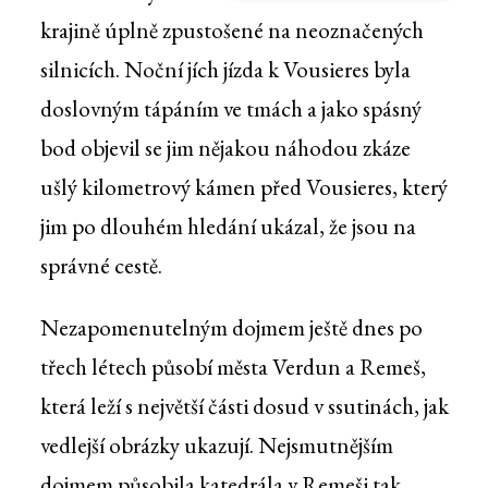
krajině úplně zpustošené na neoznačených
silnicích. Noční jích jízda k Vousieres byla
doslovným tápáním ve tmách a jako spásný
bod objevil se jim nějakou náhodou zkáze
ušlý kilometrový kámen před Vousieres, který
jim po dlouhém hledání ukázal, že jsou na
správné cestě.
Nezapomenutelným dojmem ještě dnes po
třech létech působí města Verdun a Remeš,
která leží s největší části dosud v ssutinách, jak
vedlejší obrázky ukazují. Nejsmutnějším
dojmem působila katedrála v Remeši tak