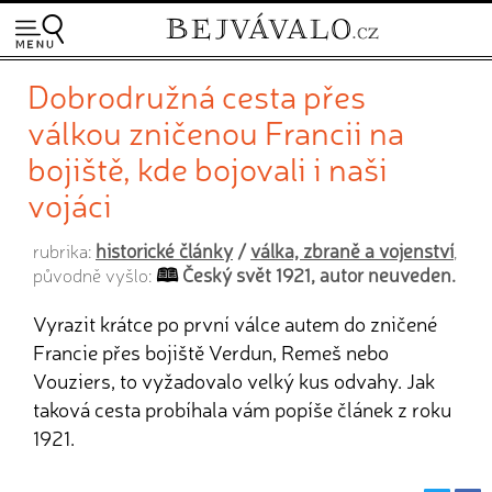
Dobrodružná cesta přes
válkou zničenou Francii na
bojiště, kde bojovali i naši
vojáci
historické články
/
válka, zbraně a vojenství
rubrika:
,
Český svět 1921, autor neuveden.
původně vyšlo:
Vyrazit krátce po první válce autem do zničené
Francie přes bojiště Verdun, Remeš nebo
Vouziers, to vyžadovalo velký kus odvahy. Jak
taková cesta probíhala vám popíše článek z roku
1921.