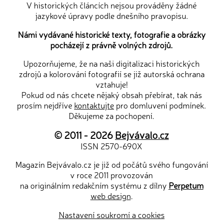
V historických článcích nejsou prováděny žádné
jazykové úpravy podle dnešního pravopisu.
Námi vydávané historické texty, fotografie a obrázky
pocházejí z právně volných zdrojů.
Upozorňujeme, že na naši digitalizaci historických
zdrojů a kolorování fotografií se již autorská ochrana
vztahuje!
Pokud od nás chcete nějaký obsah přebírat, tak nás
prosím nejdříve
kontaktujte
pro domluvení podmínek.
Děkujeme za pochopení.
© 2011 - 2026
Bejvávalo.cz
ISSN 2570-690X
Magazín Bejvávalo.cz je již od počátů svého fungování
v roce 2011 provozován
na originálním redakčním systému z dílny
Perpetum
web design
.
Nastavení soukromí a cookies