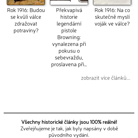
Rok 1916: Budou
Překvapivá
Rok 1916: Na co
se kvůli válce
historie
skutečně myslí
zdražovat
legendární
voják ve válce?
potraviny?
pistole
Browning:
vynalezena při
pokusu o
sebevraždu,
proslavena při…
zobrazit více článků...
Všechny historické články jsou 100% reálné!
Zveřejňujeme je tak, jak byly napsány v době
původního vydání.