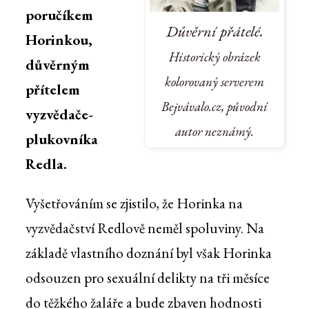
poručíkem
Důvěrní přátelé.
Horinkou,
Historický obrázek
důvěrným
kolorovaný serverem
přítelem
Bejvávalo.cz, původní
vyzvědače-
autor neznámý.
plukovníka
Redla.
Vyšetřováním se zjistilo, že Horinka na
vyzvědačství Redlově neměl spoluviny. Na
základě vlastního doznání byl však Horinka
odsouzen pro sexuální delikty na tři měsíce
do těžkého žaláře a bude zbaven hodnosti