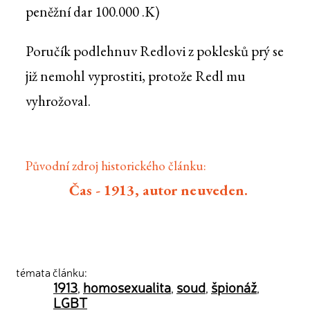
peněžní dar 100.000 .K)
Poručík podlehnuv Redlovi z poklesků prý se
již nemohl vyprostiti, protože Redl mu
vyhrožoval.
Původní zdroj historického článku:
Čas - 1913, autor neuveden.
témata článku:
1913
homosexualita
soud
špionáž
,
,
,
,
LGBT