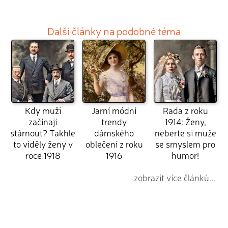
Další články na podobné téma
Kdy muži
Jarní módní
Rada z roku
začínají
trendy
1914: Ženy,
stárnout? Takhle
dámského
neberte si muže
to viděly ženy v
oblečení z roku
se smyslem pro
roce 1918
1916
humor!
zobrazit více článků...