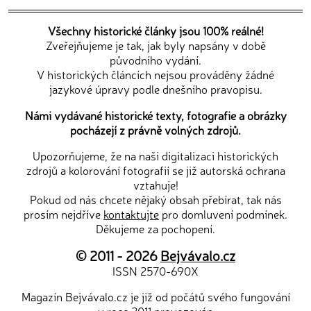
Všechny historické články jsou 100% reálné!
Zveřejňujeme je tak, jak byly napsány v době
původního vydání.
V historických článcích nejsou prováděny žádné
jazykové úpravy podle dnešního pravopisu.
Námi vydávané historické texty, fotografie a obrázky
pocházejí z právně volných zdrojů.
Upozorňujeme, že na naši digitalizaci historických
zdrojů a kolorování fotografií se již autorská ochrana
vztahuje!
Pokud od nás chcete nějaký obsah přebírat, tak nás
prosím nejdříve
kontaktujte
pro domluvení podmínek.
Děkujeme za pochopení.
© 2011 - 2026
Bejvávalo.cz
ISSN 2570-690X
Magazín Bejvávalo.cz je již od počátů svého fungování