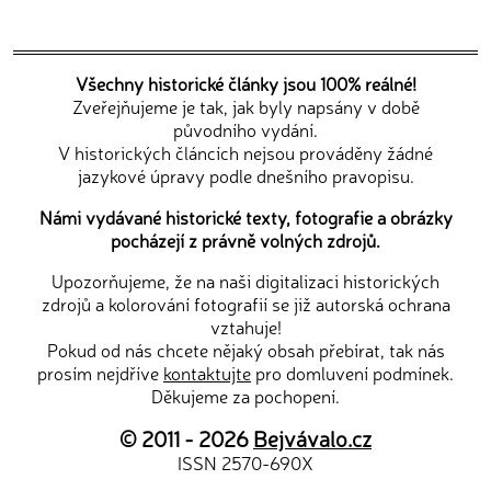
Všechny historické články jsou 100% reálné!
Zveřejňujeme je tak, jak byly napsány v době
původního vydání.
V historických článcích nejsou prováděny žádné
jazykové úpravy podle dnešního pravopisu.
Námi vydávané historické texty, fotografie a obrázky
pocházejí z právně volných zdrojů.
Upozorňujeme, že na naši digitalizaci historických
zdrojů a kolorování fotografií se již autorská ochrana
vztahuje!
Pokud od nás chcete nějaký obsah přebírat, tak nás
prosím nejdříve
kontaktujte
pro domluvení podmínek.
Děkujeme za pochopení.
© 2011 - 2026
Bejvávalo.cz
ISSN 2570-690X