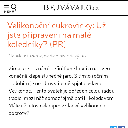
Velikonoční cukrovinky: Už
jste připraveni na malé
koledníky? (PR)
článek je inzerce, nejde o historický text
Zima už se s námi definitivně loučí a na dveře
konečně klepe slunečné jaro. S tímto ročním
obdobím je neodmyslitelně spjatá oslava
Velikonoc. Tento svátek je opředen celou řadou
tradic, mezi něž samozřejmě patří i koledování.
Máte už letos nakoupené sladké velikonoční
dobroty?