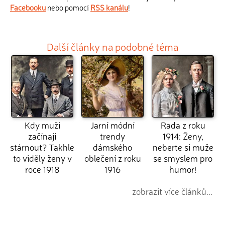
Facebooku
nebo pomocí
RSS kanálu
!
Další články na podobné téma
Kdy muži
Jarní módní
Rada z roku
začínají
trendy
1914: Ženy,
stárnout? Takhle
dámského
neberte si muže
to viděly ženy v
oblečení z roku
se smyslem pro
roce 1918
1916
humor!
zobrazit více článků...