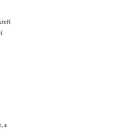
kteří
í
, a