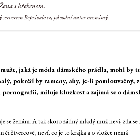
Žena s hřebenem.
ý serverem Bejvávalo.cz, původní autor neznámý.
 muže, jaká je móda dámského prádla, mohl by t
alý, pokrčil by rameny, aby, je-li pomlouvačný, z
á pornografii, miluje kluzkost a zajímá se o dáms
e se ženám. A tak skoro žádný mladý muž neví, zda se 
i či čtvercové, neví, co je to krajka a o vložce nemá