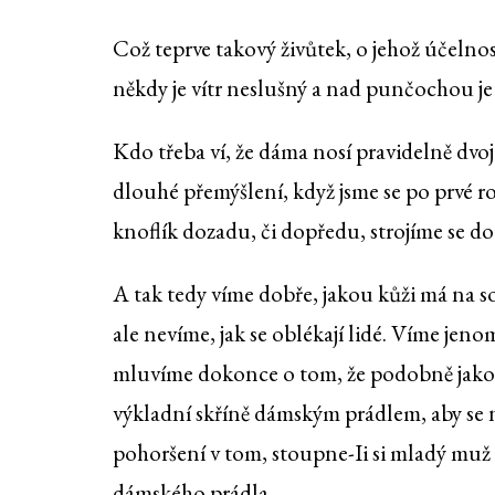
Což teprve takový živůtek, o jehož účelno
někdy je vítr neslušný a nad punčochou je v
Kdo třeba ví, že dáma nosí pravidelně dvo
dlouhé přemýšlení, když jsme se po prvé ro
knoflík dozadu, či dopředu, strojíme se d
A tak tedy víme dobře, jakou kůži má na sob
ale nevíme, jak se oblékají lidé. Víme jen
mluvíme dokonce o tom, že podobně jako v
výkladní skříně dámským prádlem, aby se ná
pohoršení v tom, stoupne-Ii si mladý muž p
dámského prádla.