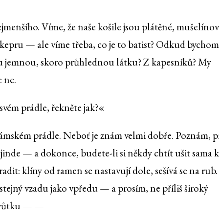
menšího. Víme, že naše košile jsou plátěné, mušelínov
z kepru — ale víme třeba, co je to batist? Odkud bychom
u jemnou, skoro průhlednou látku? Z kapesníků? My
e ne.
vém prádle, řekněte jak?«
ském prádle. Neboť je znám velmi dobře. Poznám, p
 jinde — a dokonce, budete-li si někdy chtít ušit sama k
adit: klíny od ramen se nastavují dole, sešívá se na rub.
 stejný vzadu jako vpředu — a prosím, ne příliš široký
Živůtku — —