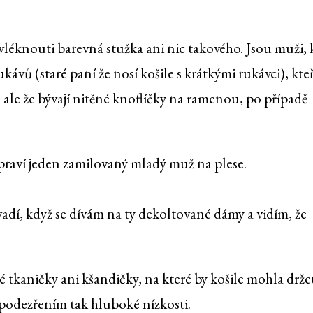
rovléknouti barevná stužka ani nic takového. Jsou muži, 
ávů (staré paní že nosí košile s krátkými rukávci), kteř
 ale že bývají nitěné knoflíčky na ramenou, po případě
 praví jeden zamilovaný mladý muž na plese.
vadí, když se dívám na ty dekoltované dámy a vidím, že
kaničky ani kšandičky, na které by košile mohla držet
 podezřením tak hluboké nízkosti.