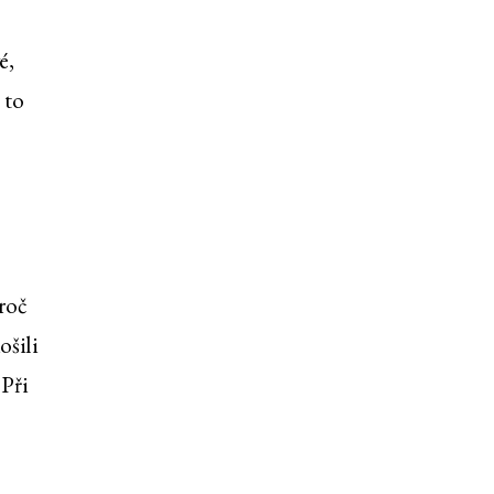
é,
 to
roč
ošili
 Při