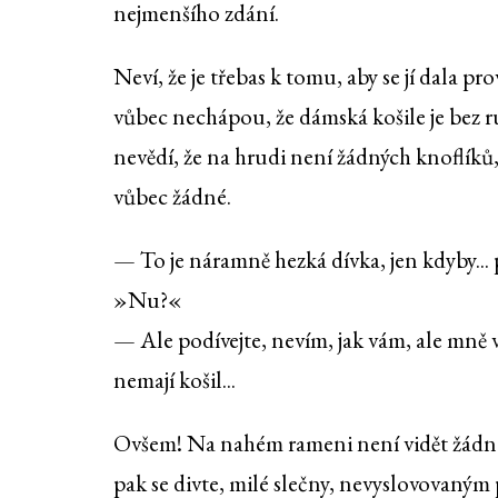
nejmenšího zdání.
Neví, že je třebas k tomu, aby se jí dala p
vůbec nechápou, že dámská košile je bez ruk
nevědí, že na hrudi není žádných knoflíků,
vůbec žádné.
— To je náramně hezká dívka, jen kdyby...
»Nu?«
— Ale podívejte, nevím, jak vám, ale mně 
nemají košil...
Ovšem! Na nahém rameni není vidět žádné t
pak se divte, milé slečny, nevyslovovaným