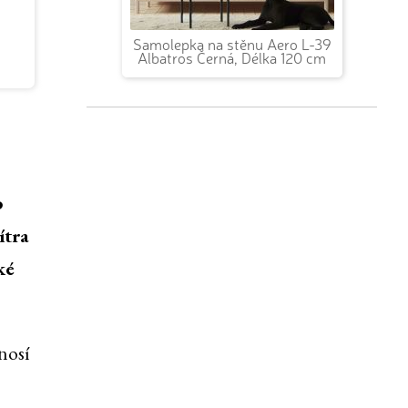
Samolepka na stěnu Aero L-39
Albatros Černá, Délka 120 cm
o
ítra
ké
nosí