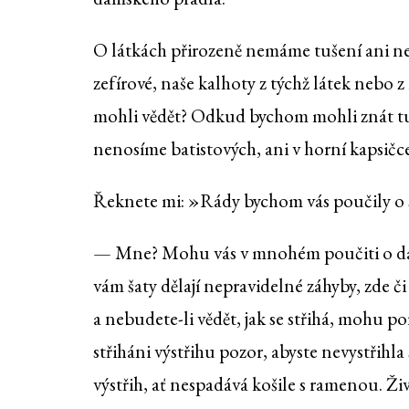
O látkách přirozeně nemáme tušení ani nej
zefírové, naše kalhoty z týchž látek nebo 
mohli vědět? Odkud bychom mohli znát t
nenosíme batistových, ani v horní kapsičc
Řeknete mi: »Rády bychom vás poučily o s
— Mne? Mohu vás v mnohém poučiti o dám
vám šaty dělají nepravidelné záhyby, zde či
a nebudete-li vědět, jak se střihá, mohu por
střiháni výstřihu pozor, abyste nevystřihla
výstřih, ať nespadává košile s ramenou. 