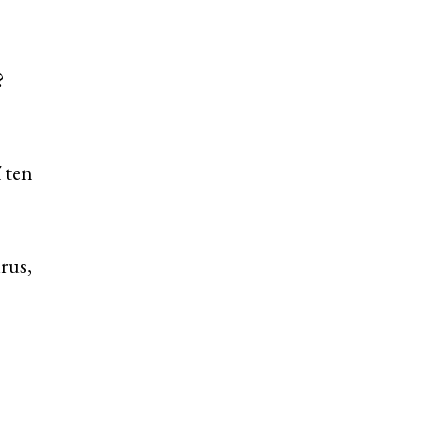
?
í ten
rus,