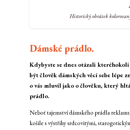
Historický obrázek kolorovan
Dámské prádlo.
Kdybyste se dnes otázali kteréhokoli
být člověk dámských věcí sebe lépe zn
o vás mluvil jako o člověku, který hlt
prádlo.
Neboť tajemství dámského prádla reklamuj
košile s výstřihy srdcovitými, starogotickým