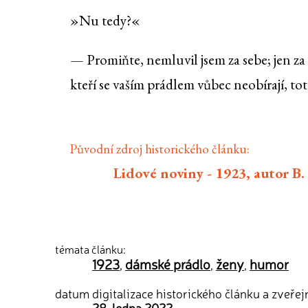
»Nu tedy?«
— Promiňte, nemluvil jsem za sebe; jen za
kteří se vaším prádlem vůbec neobírají, tot
Původní zdroj historického článku:
Lidové noviny - 1923, autor B
témata článku:
1923
dámské prádlo
ženy
humor
,
,
,
datum digitalizace historického článku a zveřej
28. ledna 2022