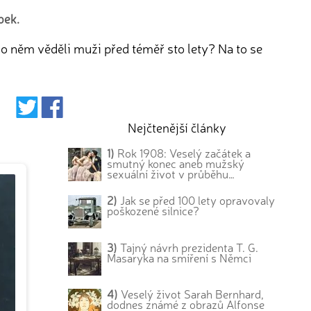
bek.
o něm věděli muži před téměř sto lety? Na to se
Nejčtenější články
1)
Rok 1908: Veselý začátek a
smutný konec aneb mužský
sexuální život v průběhu…
2)
Jak se před 100 lety opravovaly
poškozené silnice?
3)
Tajný návrh prezidenta T. G.
Masaryka na smíření s Němci
4)
Veselý život Sarah Bernhard,
dodnes známé z obrazů Alfonse