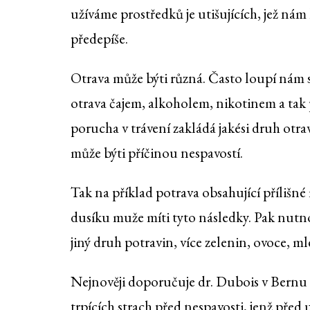
užíváme prostředků je utišujících, jež nám 
předepíše.
Otrava může býti různá. Často loupí nám
otrava čajem, alkoholem, nikotinem a tak 
porucha v trávení zakládá jakési druh otrav
může býti příčinou nespavostí.
Tak na příklad potrava obsahující přílišné
dusíku muže míti tyto následky. Pak nutno
jiný druh potravin, více zelenin, ovoce, m
Nejnověji doporučuje dr. Dubois v Bernu i
trpících strach před nespavosti, jenž pře