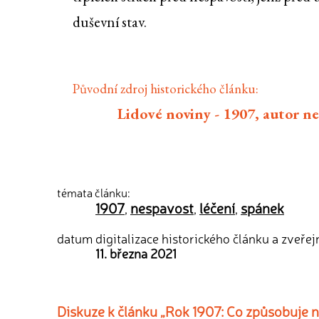
duševní stav.
Původní zdroj historického článku:
Lidové noviny - 1907, autor n
témata článku:
1907
nespavost
léčení
spánek
,
,
,
datum digitalizace historického článku a zveřej
11. března 2021
Diskuze k článku „Rok 1907: Co způsobuje nes