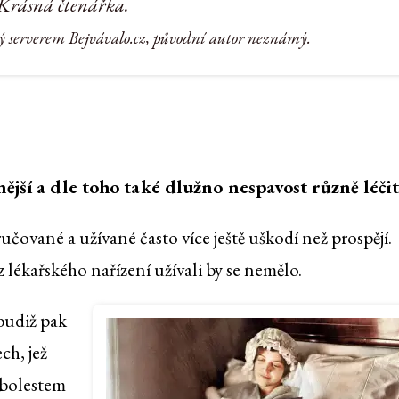
Krásná čtenářka.
ý serverem Bejvávalo.cz, původní autor neznámý.
ější a dle toho také dlužno nespavost různě léčit
čované a užívané často více ještě uškodí než prospějí.
 lékařského nařízení užívali by se nemělo.
 budiž pak
ch, jež
 bolestem