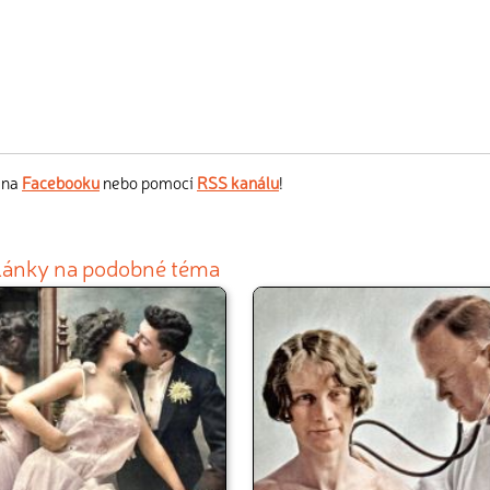
s na
Facebooku
nebo pomocí
RSS kanálu
!
články na podobné téma