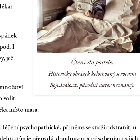
lékař
 spánek
pod. I
y, jež
Čtení do postele.
Historický obrázek kolorovaný serverem
Bejvávalo.cz, původní autor neznámý.
 množství
 voliti
léka místo masa.
 léčení psychopathické, při němž se snaží odstraniti u
d ulehnutím je přepadá, domluvami a působením na jich