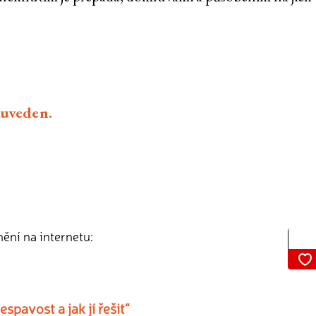
euveden.
nění na internetu:
pavost a jak jí řešit“