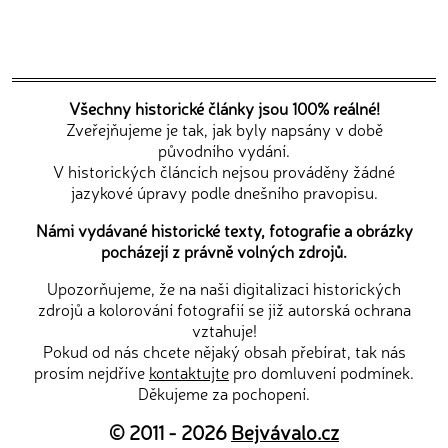
Všechny historické články jsou 100% reálné!
Zveřejňujeme je tak, jak byly napsány v době
původního vydání.
V historických článcích nejsou prováděny žádné
jazykové úpravy podle dnešního pravopisu.
Námi vydávané historické texty, fotografie a obrázky
pocházejí z právně volných zdrojů.
Upozorňujeme, že na naši digitalizaci historických
zdrojů a kolorování fotografií se již autorská ochrana
vztahuje!
Pokud od nás chcete nějaký obsah přebírat, tak nás
prosím nejdříve
kontaktujte
pro domluvení podmínek.
Děkujeme za pochopení.
© 2011 - 2026
Bejvávalo.cz