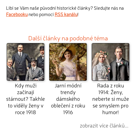
Líbí se Vám naše původní historické články? Sledujte nás na
Facebooku
nebo pomocí
RSS kanálu
!
Další články na podobné téma
Kdy muži
Jarní módní
Rada z roku
začínají
trendy
1914: Ženy,
stárnout? Takhle
dámského
neberte si muže
to viděly ženy v
oblečení z roku
se smyslem pro
roce 1918
1916
humor!
zobrazit více článků...