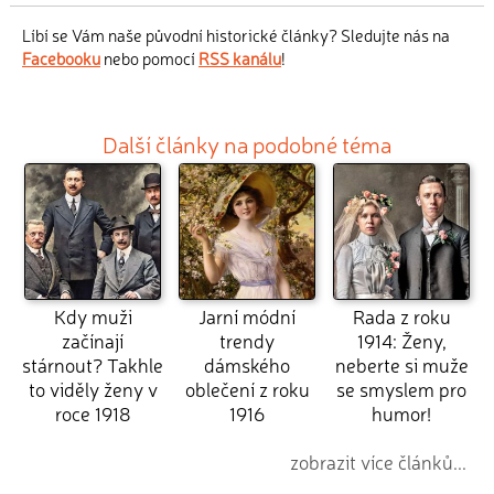
Líbí se Vám naše původní historické články? Sledujte nás na
Facebooku
nebo pomocí
RSS kanálu
!
Další články na podobné téma
Kdy muži
Jarní módní
Rada z roku
začínají
trendy
1914: Ženy,
stárnout? Takhle
dámského
neberte si muže
to viděly ženy v
oblečení z roku
se smyslem pro
roce 1918
1916
humor!
zobrazit více článků...