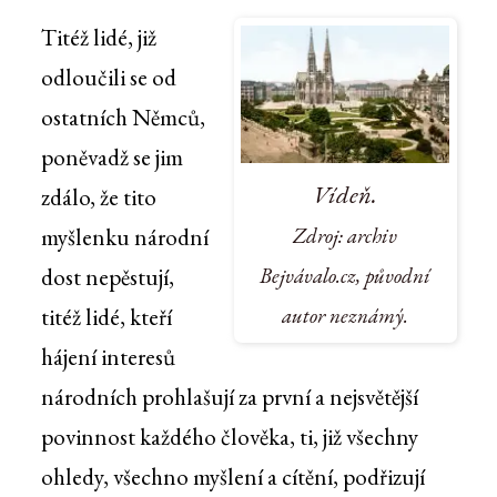
Titéž lidé, již
odloučili se od
ostatních Němců,
poněvadž se jim
Vídeň.
zdálo, že tito
Zdroj: archiv
myšlenku národní
Bejvávalo.cz, původní
dost nepěstují,
autor neznámý.
titéž lidé, kteří
hájení interesů
národních prohlašují za první a nejsvětější
povinnost každého člověka, ti, již všechny
ohledy, všechno myšlení a cítění, podřizují