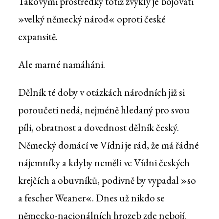
Takovými prostředky totiž zvyklý je bojovati
»velký německý národ« oproti české
expansitě.
Ale marné namáháni.
Dělník té doby v otázkách národních již si
poroučeti nedá, nejméně hledaný pro svou
píli, obratnost a dovednost dělník český.
Německý domácí ve Vídni je rád, že má řádné
nájemníky a kdyby neměli ve Vídni českých
krejčích a obuvníků, podivně by vypadal »so
a fescher Weaner«. Dnes už nikdo se
německo-nacionálních hrozeb zde nebojí.