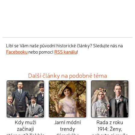
Líbí se Vám naše původní historické články? Sledujte nás na
Facebooku
nebo pomocí
RSS kanálu
!
Další články na podobné téma
Kdy muži
Jarní módní
Rada z roku
začínají
trendy
1914: Ženy,