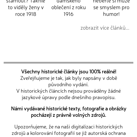
stárnout? Takhle
dámského
neberte si muže
to viděly ženy v
oblečení z roku
se smyslem pro
roce 1918
1916
humor!
zobrazit více článků...
Všechny historické články jsou 100% reálné!
Zveřejňujeme je tak, jak byly napsány v době
původního vydání.
V historických článcích nejsou prováděny žádné
jazykové úpravy podle dnešního pravopisu.
Námi vydávané historické texty, fotografie a obrázky
pocházejí z právně volných zdrojů.
Upozorňujeme, že na naši digitalizaci historických
zdrojů a kolorování fotografií se již autorská ochrana