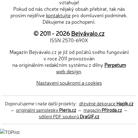
vztahuje!
Pokud od nás chcete nějaký obsah přebírat, tak nás
prosím nejdříve
kontaktujte
pro domluvení podmínek.
Děkujeme za pochopení.
© 2011 - 2026
Bejvávalo.cz
ISSN 2570-690X
Magazín Bejvávalo.cz je již od počátů svého fungování
v roce 2011 provozován
na originálním redakčním systému z dílny
Perpetum
web design
.
Nastavení soukromí a cookies
Doporučujeme i naše další projekty:
dřevěné dekorace
Hapík.cz
—
originální samolepky
Pieris.cz
—
magazín
Příroda.cz
—
sdílení PDF souborů
DraGIF.cz