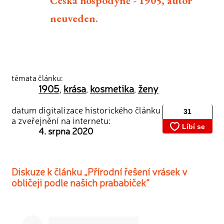
Česká hospodyně - 1905, autor
neuveden.
témata článku:
1905
krása
kosmetika
ženy
,
,
,
datum digitalizace historického článku
a zveřejnění na internetu:
4. srpna 2020
Diskuze k článku „Přírodní řešení vrásek v
obličeji podle našich prababiček“