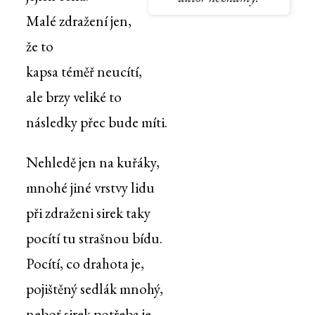
Malé zdražení jen,
že to
kapsa téměř neucítí,
ale brzy veliké to
následky přec bude míti.
Nehledě jen na kuřáky,
mnohé jiné vrstvy lidu
při zdraženi sirek taky
pocítí tu strašnou bídu.
Pocítí, co drahota je,
pojištěný sedlák mnohý,
neboť sirek potřeba je,