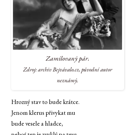
Zamilovaný pár.
Zdroj: archiv Bejvávalo.cz, původní autor
neznámý.
Hrozný stav to bude krátce.
Jenom klerus přivykat mu
bude vesele a hladce,
neboť ten je zvyklý na tmu.