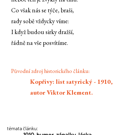
Co však nás se týče, braši,
rady sobě vždycky víme:
I když budou sirky dražší,
řádně na vše posvítíme.
Původní zdroj historického článku:
Kopřivy: list satyrický - 1910,
autor Viktor Klement.
témata článku:
1910
humor
zápalky
láska
,
,
,