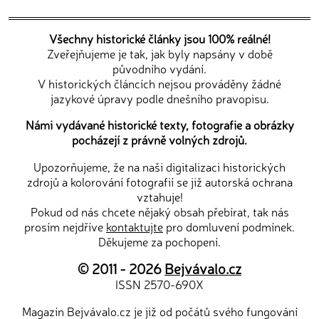
Všechny historické články jsou 100% reálné!
Zveřejňujeme je tak, jak byly napsány v době
původního vydání.
V historických článcích nejsou prováděny žádné
jazykové úpravy podle dnešního pravopisu.
Námi vydávané historické texty, fotografie a obrázky
pocházejí z právně volných zdrojů.
Upozorňujeme, že na naši digitalizaci historických
zdrojů a kolorování fotografií se již autorská ochrana
vztahuje!
Pokud od nás chcete nějaký obsah přebírat, tak nás
prosím nejdříve
kontaktujte
pro domluvení podmínek.
Děkujeme za pochopení.
© 2011 - 2026
Bejvávalo.cz
ISSN 2570-690X
Magazín Bejvávalo.cz je již od počátů svého fungování