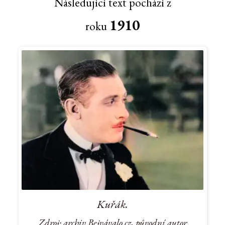
Následující text pochází z
1910
roku
Kuřák.
Zdroj: archiv Bejvávalo.cz, původní autor