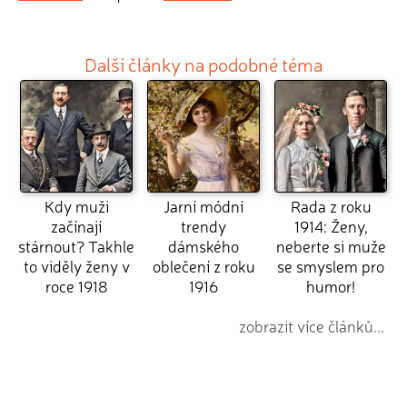
Další články na podobné téma
Kdy muži
Jarní módní
Rada z roku
začínají
trendy
1914: Ženy,
stárnout? Takhle
dámského
neberte si muže
to viděly ženy v
oblečení z roku
se smyslem pro
roce 1918
1916
humor!
zobrazit více článků...