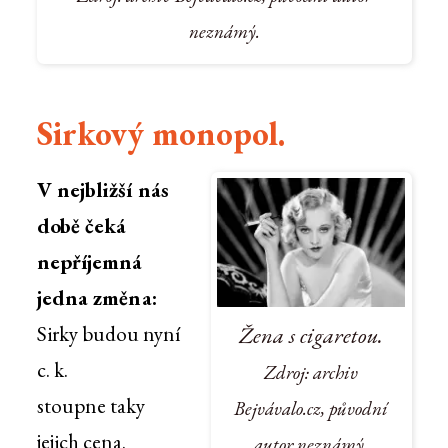
neznámý.
Sirkový monopol.
V nejbližší nás
době čeká
nepříjemná
jedna změna:
Sirky budou nyní
Žena s cigaretou.
c. k.
Zdroj: archiv
stoupne taky
Bejvávalo.cz, původní
jejich cena.
autor neznámý.