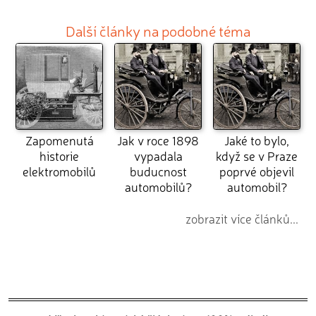
Další články na podobné téma
Zapomenutá
Jak v roce 1898
Jaké to bylo,
historie
vypadala
když se v Praze
elektromobilů
buducnost
poprvé objevil
automobilů?
automobil?
zobrazit více článků...