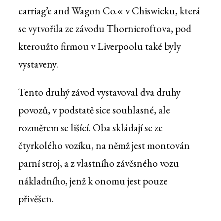
carriag’e and Wagon Co.« v Chiswicku, která
se vytvořila ze závodu Thornicroftova, pod
kteroužto firmou v Liverpoolu také byly
vystaveny.
Tento druhý závod vystavoval dva druhy
povozů, v podstatě sice souhlasné, ale
rozměrem se lišící. Oba skládají se ze
čtyrkolého vozíku, na němž jest montován
parní stroj, a z vlastního závěsného vozu
nákladního, jenž k onomu jest pouze
přivěšen.