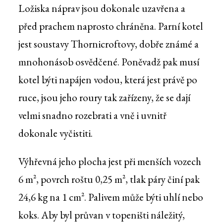
Ložiska náprav jsou dokonale uzavřena a
před prachem naprosto chráněna. Parní kotel
jest soustavy Thornicroftovy, dobře známé a
mnohonásob osvědčené. Poněvadž pak musí
kotel býti napájen vodou, která jest právě po
ruce, jsou jeho roury tak zařízeny, že se dají
velmi snadno rozebrati a vně i uvnitř
dokonale vyčistiti.
Výhřevná jeho plocha jest při menších vozech
6 m², povrch roštu 0,25 m², tlak páry činí pak
24,6 kg na 1 cm². Palivem může býti uhlí nebo
koks. Aby byl průvan v topeništi náležitý,