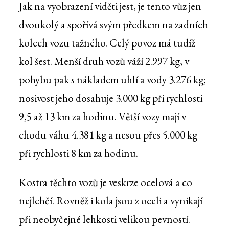
Jak na vyobrazení viděti jest, je tento vůz jen
dvoukolý a spořívá svým předkem na zadních
kolech vozu tažného. Celý povoz má tudíž
kol šest. Menší druh vozů váží 2.997 kg, v
pohybu pak s nákladem uhlí a vody 3.276 kg;
nosivost jeho dosahuje 3.000 kg při rychlosti
9,5 až 13 km za hodinu. Větší vozy mají v
chodu váhu 4.381 kg a nesou přes 5.000 kg
při rychlosti 8 km za hodinu.
Kostra těchto vozů je veskrze ocelová a co
nejlehčí. Rovněž i kola jsou z oceli a vynikají
při neobyčejné lehkosti velikou pevností.