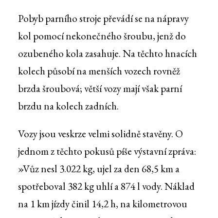
Pobyb parního stroje převádí se na nápravy
kol pomocí nekonečného šroubu, jenž do
ozubeného kola zasahuje. Na těchto hnacích
kolech působí na menších vozech rovněž
brzda šroubová; větší vozy mají však parní
brzdu na kolech zadních.
Vozy jsou veskrze velmi solidně stavěny. O
jednom z těchto pokusů píše výstavní zpráva:
»Vůz nesl 3.022 kg, ujel za den 68,5 km a
spotřeboval 382 kg uhlí a 874 l vody. Náklad
na 1 km jízdy činil 14,2 h, na kilometrovou