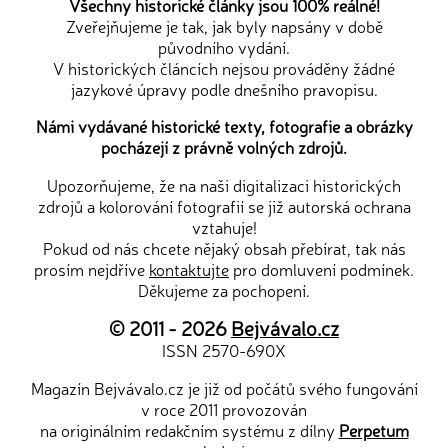
Všechny historické články jsou 100% reálné!
Zveřejňujeme je tak, jak byly napsány v době
původního vydání.
V historických článcích nejsou prováděny žádné
jazykové úpravy podle dnešního pravopisu.
Námi vydávané historické texty, fotografie a obrázky
pocházejí z právně volných zdrojů.
Upozorňujeme, že na naši digitalizaci historických
zdrojů a kolorování fotografií se již autorská ochrana
vztahuje!
Pokud od nás chcete nějaký obsah přebírat, tak nás
prosím nejdříve
kontaktujte
pro domluvení podmínek.
Děkujeme za pochopení.
© 2011 - 2026
Bejvávalo.cz
ISSN 2570-690X
Magazín Bejvávalo.cz je již od počátů svého fungování
v roce 2011 provozován
na originálním redakčním systému z dílny
Perpetum