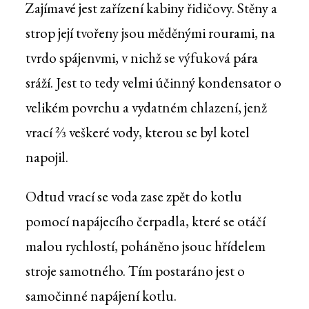
Zajímavé jest zařízení kabiny řidičovy. Stěny a
strop její tvořeny jsou měděnými rourami, na
tvrdo spájenvmi, v nichž se výfuková pára
sráží. Jest to tedy velmi účinný kondensator o
velikém povrchu a vydatném chlazení, jenž
vrací ⅔ veškeré vody, kterou se byl kotel
napojil.
Odtud vrací se voda zase zpět do kotlu
pomocí napájecího čerpadla, které se otáčí
malou rychlostí, poháněno jsouc hřídelem
stroje samotného. Tím postaráno jest o
samočinné napájení kotlu.