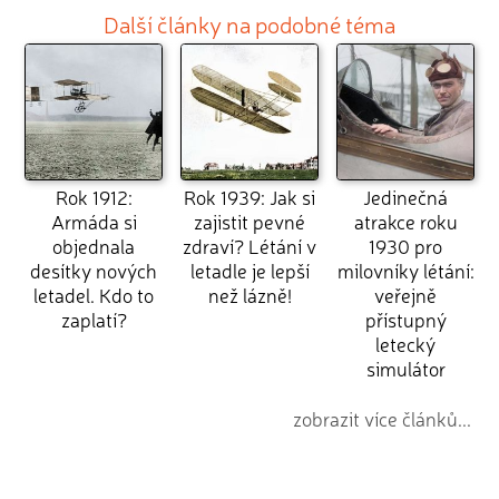
Další články na podobné téma
Rok 1912:
Rok 1939: Jak si
Jedinečná
Armáda si
zajistit pevné
atrakce roku
objednala
zdraví? Létání v
1930 pro
desítky nových
letadle je lepší
milovníky létání:
letadel. Kdo to
než lázně!
veřejně
zaplatí?
přístupný
letecký
simulátor
zobrazit více článků...