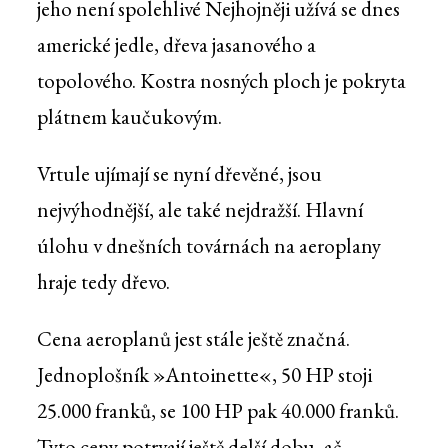
jeho není spolehlivé Nejhojněji užívá se dnes
americké jedle, dřeva jasanového a
topolového. Kostra nosných ploch je pokryta
plátnem kaučukovým.
Vrtule ujímají se nyní dřevěné, jsou
nejvýhodnější, ale také nejdražší. Hlavní
úlohu v dnešních továrnách na aeroplany
hraje tedy dřevo.
Cena aeroplanů jest stále ještě značná.
Jednoplošník »Antoinette«, 50 HP stoji
25.000 franků, se 100 HP pak 40.000 franků.
Tyto ceny potrvají ještě delší dobu, ač