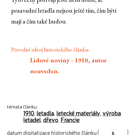
posavadní letadla nejsou ještě tím, čím býti
mají a čím také budou.
Původní zdroj historického článku:
Lidové noviny - 1910, autor
neuveden.
témata článku:
1910
letadla
letecké materiály
výroba
,
,
,
letadel
dřevo
Francie
,
,
datum digitalizace historického článku