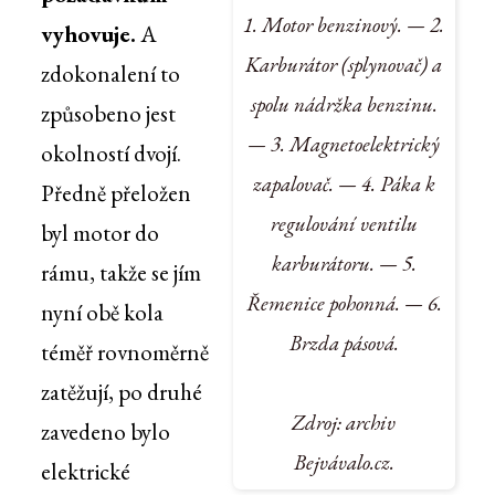
1. Motor benzinový. — 2.
vyhovuje.
A
Karburátor (splynovač) a
zdokonalení to
spolu nádržka benzinu.
způsobeno jest
— 3. Magnetoelektrický
okolností dvojí.
zapalovač. — 4. Páka k
Předně přeložen
regulování ventilu
byl motor do
karburátoru. — 5.
rámu, takže se jím
Řemenice pohonná. — 6.
nyní obě kola
Brzda pásová.
téměř rovnoměrně
zatěžují, po druhé
Zdroj: archiv
zavedeno bylo
Bejvávalo.cz.
elektrické