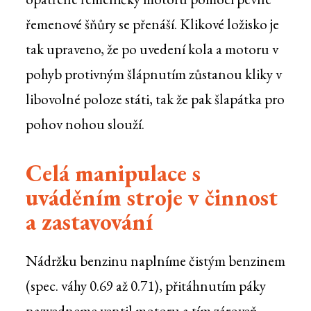
řemenové šňůry se přenáší. Klikové ložisko je
tak upraveno, že po uvedení kola a motoru v
pohyb protivným šlápnutím zůstanou kliky v
libovolné poloze státi, tak že pak šlapátka pro
pohov nohou slouží.
Celá manipulace s
uváděním stroje v činnost
a zastavování
Nádržku benzinu naplníme čistým benzinem
(spec. váhy 0.69 až 0.71), přitáhnutím páky
nazvedneme ventil motoru a tím zároveň