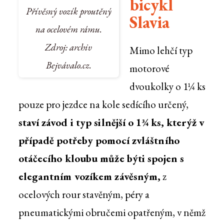
bicykl
Přívěsný vozík proutěný
Slavia
na ocelovém rámu.
Zdroj: archiv
Mimo lehčí typ
Bejvávalo.cz.
motorové
dvoukolky o 1¼ ks
pouze pro jezdce na kole sedícího určený,
staví závod i typ silnější o 1¾ ks, kterýž v
případě potřeby pomocí zvláštního
otáčecího kloubu může býti spojen s
elegantním vozíkem závěsným,
z
ocelových rour stavěným, péry a
pneumatickými obručemi opatřeným, v němž