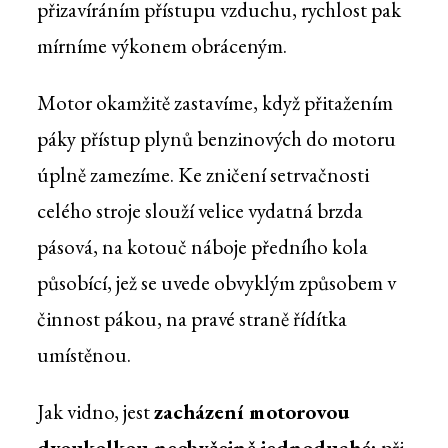
přizavíráním přístupu vzduchu, rychlost pak
mírníme výkonem obráceným.
Motor okamžitě zastavíme, když přitažením
páky přístup plynů benzinových do motoru
úplně zamezíme. Ke zničení setrvačnosti
celého stroje slouží velice vydatná brzda
pásová, na kotouč náboje předního kola
působící, jež se uvede obvyklým způsobem v
činnost pákou, na pravé straně řídítka
umístěnou.
Jak vidno, jest
zacházení motorovou
dvoukolkou neobyčejně jednoduché;
při