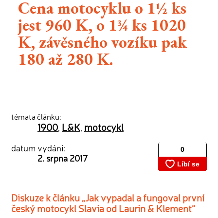
Cena motocyklu o 1½ ks
jest 960 K, o 1¾ ks 1020
K, závěsného vozíku pak
180 až 280 K.
témata článku:
1900
L&K
motocykl
,
,
datum vydání:
2. srpna 2017
Diskuze k článku „Jak vypadal a fungoval první
český motocykl Slavia od Laurin & Klement“