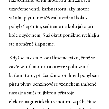
uzavřeme ventil karburatoru, aby motor
ssáním plynu nestěžoval uvedení kola v
pohyb šlapáním, sedneme na kolo jako při
kole obyčejném, 5 až 6krát poněkud rychleji a
stejnoměrně šlápneme.
Když se tak stalo, odtáhneme páku, čímž se
zavře ventil motoru a otevře spolu ventil
karburátoru, při čemž motor ihned pohybem
pístu plyny benzinové se vzduchem smísené
nassaje a směs tu jiskrou přístroje
elektromagnetického v motoru zapálí, čímž