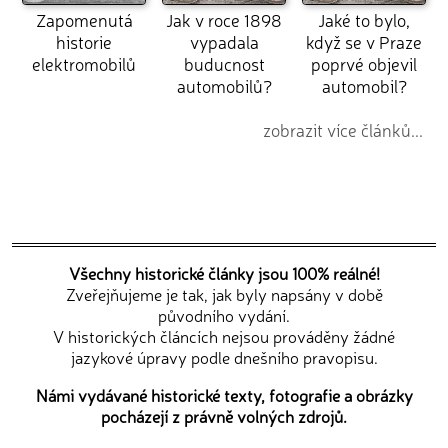
Zapomenutá
Jak v roce 1898
Jaké to bylo,
historie
vypadala
když se v Praze
elektromobilů
buducnost
poprvé objevil
automobilů?
automobil?
zobrazit více článků...
Všechny historické články jsou 100% reálné!
Zveřejňujeme je tak, jak byly napsány v době
původního vydání.
V historických článcích nejsou prováděny žádné
jazykové úpravy podle dnešního pravopisu.
Námi vydávané historické texty, fotografie a obrázky
pocházejí z právně volných zdrojů.