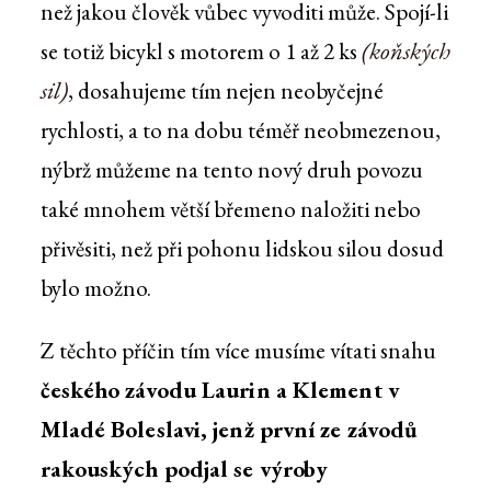
než jakou člověk vůbec vyvoditi může. Spojí-li
(koňských
se totiž bicykl s motorem o 1 až 2 ks
sil)
, dosahujeme tím nejen neobyčejné
rychlosti, a to na dobu téměř neobmezenou,
nýbrž můžeme na tento nový druh povozu
také mnohem větší břemeno naložiti nebo
přivěsiti, než při pohonu lidskou silou dosud
bylo možno.
Z těchto příčin tím více musíme vítati snahu
českého závodu Laurin a Klement v
Mladé Boleslavi, jenž první ze závodů
rakouských podjal se výroby