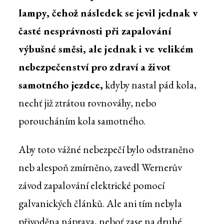
lampy, čehož následek se jevil jednak v
časté nesprávnosti při zapalování
výbušné směsi, ale jednak i ve velikém
nebezpečenství pro zdraví a život
samotného jezdce,
kdyby nastal pád kola,
nechť již ztrátou rovnováhy, nebo
poroucháním kola samotného.
Aby toto vážné nebezpečí bylo odstraněno
neb alespoň zmírněno, zavedl Wernerův
závod zapalování elektrické pomocí
galvanických článků. Ale ani tím nebyla
přivoděna náprava, neboť zase na druhé