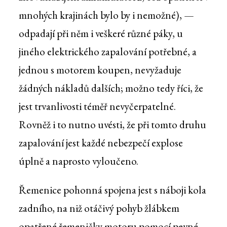
mnohých krajinách bylo by i nemožné), —
odpadají při něm i veškeré různé páky, u
jiného elektrického zapalování potřebné, a
jednou s motorem koupen, nevyžaduje
žádných nákladů dalších; možno tedy říci, že
jest trvanlivosti téměř nevyčerpatelné.
Rovněž i to nutno uvésti, že při tomto druhu
zapalování jest každé nebezpečí explose
úplně a naprosto vyloučeno.
Řemenice pohonná spojena jest s náboji kola
zadního, na niž otáčivý pohyb žlábkem
opatřené řemeničky motoru pomocí pevné