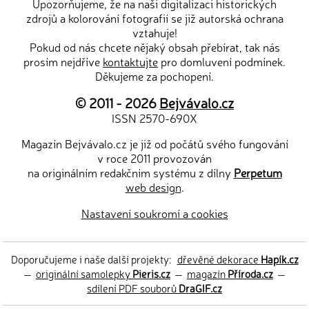
Upozorňujeme, že na naši digitalizaci historických
zdrojů a kolorování fotografií se již autorská ochrana
vztahuje!
Pokud od nás chcete nějaký obsah přebírat, tak nás
prosím nejdříve
kontaktujte
pro domluvení podmínek.
Děkujeme za pochopení.
© 2011 - 2026
Bejvávalo.cz
ISSN 2570-690X
Magazín Bejvávalo.cz je již od počátů svého fungování
v roce 2011 provozován
na originálním redakčním systému z dílny
Perpetum
web design
.
Nastavení soukromí a cookies
Doporučujeme i naše další projekty:
dřevěné dekorace
Hapík.cz
—
originální samolepky
Pieris.cz
—
magazín
Příroda.cz
—
sdílení PDF souborů
DraGIF.cz