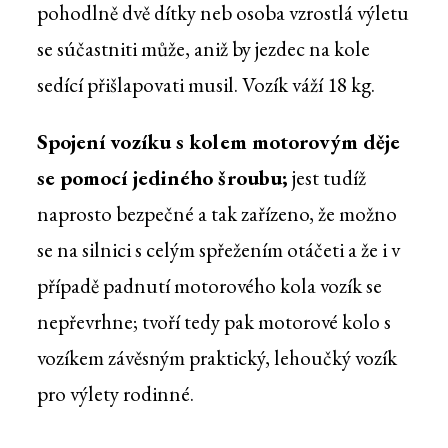
pohodlně dvě dítky neb osoba vzrostlá výletu
se súčastniti může, aniž by jezdec na kole
sedící přišlapovati musil. Vozík váží 18 kg.
Spojení vozíku s kolem motorovým děje
se pomocí jediného šroubu;
jest tudíž
naprosto bezpečné a tak zařízeno, že možno
se na silnici s celým spřežením otáčeti a že i v
případě padnutí motorového kola vozík se
nepřevrhne; tvoří tedy pak motorové kolo s
vozíkem závěsným praktický, lehoučký vozík
pro výlety rodinné.