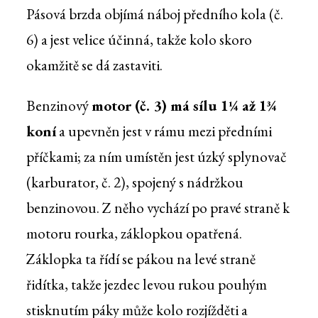
Pásová brzda objímá náboj předního kola (č.
6) a jest velice účinná, takže kolo skoro
okamžitě se dá zastaviti.
Benzinový
motor (č. 3) má sílu 1¼ až 1¾
koní
a upevněn jest v rámu mezi předními
příčkami; za ním umístěn jest úzký splynovač
(karburator, č. 2), spojený s nádržkou
benzinovou. Z něho vychází po pravé straně k
motoru rourka, záklopkou opatřená.
Záklopka ta řídí se pákou na levé straně
řidítka, takže jezdec levou rukou pouhým
stisknutím páky může kolo rozjížděti a