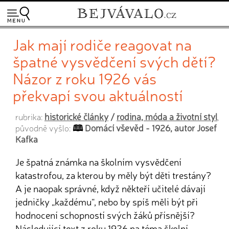
Jak mají rodiče reagovat na
špatné vysvědčení svých dětí?
Názor z roku 1926 vás
překvapí svou aktuálností
historické články
/
rodina, móda a životní styl
rubrika:
,
Domácí vševěd - 1926, autor Josef
původně vyšlo:
Kafka
Je špatná známka na školním vysvědčení
katastrofou, za kterou by měly být děti trestány?
A je naopak správné, když někteří učitelé dávají
jedničky „každému“, nebo by spíš měli být při
hodnocení schopností svých žáků přísnější?
Následující text z roku 1926 na téma školní