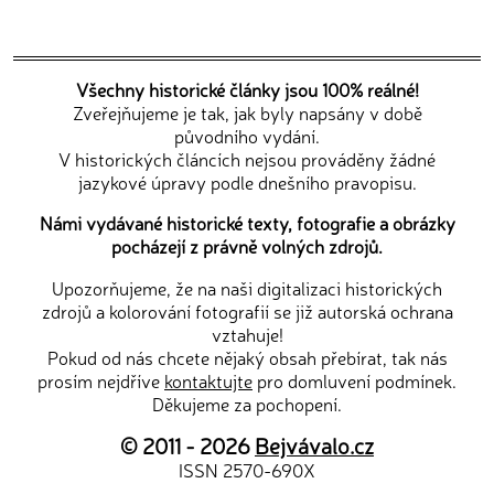
Všechny historické články jsou 100% reálné!
Zveřejňujeme je tak, jak byly napsány v době
původního vydání.
V historických článcích nejsou prováděny žádné
jazykové úpravy podle dnešního pravopisu.
Námi vydávané historické texty, fotografie a obrázky
pocházejí z právně volných zdrojů.
Upozorňujeme, že na naši digitalizaci historických
zdrojů a kolorování fotografií se již autorská ochrana
vztahuje!
Pokud od nás chcete nějaký obsah přebírat, tak nás
prosím nejdříve
kontaktujte
pro domluvení podmínek.
Děkujeme za pochopení.
© 2011 - 2026
Bejvávalo.cz
ISSN 2570-690X