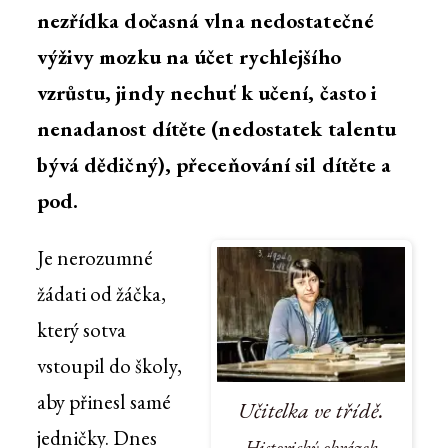
nezřídka dočasná vlna nedostatečné
výživy mozku na účet rychlejšího
vzrůstu, jindy nechuť k učení, často i
nenadanost dítěte (nedostatek talentu
bývá dědičný), přeceňování sil dítěte a
pod.
Je nerozumné
žádati od žáčka,
který sotva
vstoupil do školy,
aby přinesl samé
Učitelka ve třídě.
jedničky. Dnes
Historický obrázek