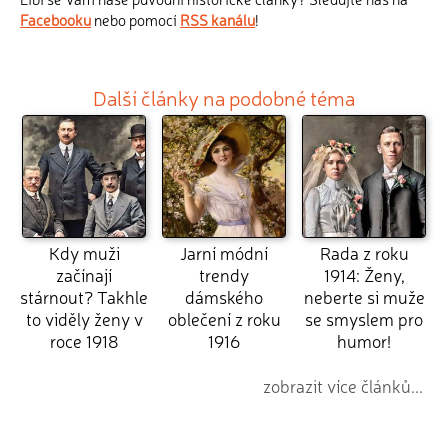
Facebooku
nebo pomocí
RSS kanálu
!
Další články na podobné téma
Kdy muži
Jarní módní
Rada z roku
začínají
trendy
1914: Ženy,
stárnout? Takhle
dámského
neberte si muže
to viděly ženy v
oblečení z roku
se smyslem pro
roce 1918
1916
humor!
zobrazit více článků...