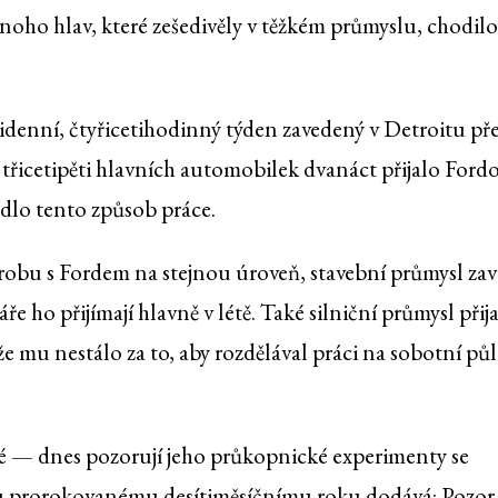
ho hlav, které zešedivěly v těžkém průmyslu, chodilo
tidenní, čtyřicetihodinný týden zavedený v Detroitu př
 Z třicetipěti hlavních automobilek dvanáct přijalo Ford
lo tento způsob práce.
robu s Fordem na stejnou úroveň, stavební průmysl zav
 ho přijímají hlavně v létě. Také silniční průmysl přija
e mu nestálo za to, aby rozdělával práci na sobotní pů
né — dnes pozorují jeho průkopnické experimenty se
u prorokovanému desítiměsíčnímu roku dodává: Pozor