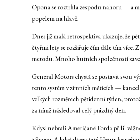
Opona se roztrhla zespodu nahoru — a mno
popelem na hlavě.
Dnes již malá retrospektiva ukazuje, že pě
čtyřmi lety se rozšiřuje čím dále tím více.
metodu. Mnoho hutních společností zaved
General Motors chystá se postavit svou vý
tento systém v zimních měticích — kanceláře
velkých rozměrech pětidenní týden, protož
za nímž následoval celý prázdný den.
Kdysi nebrali Američané Forda přilil váž
zájmem. A když dnes starý Henry ke svém