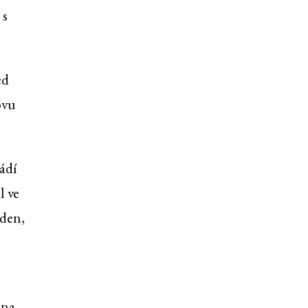
 s
ed
ovu
ádí
l ve
lden,
 na