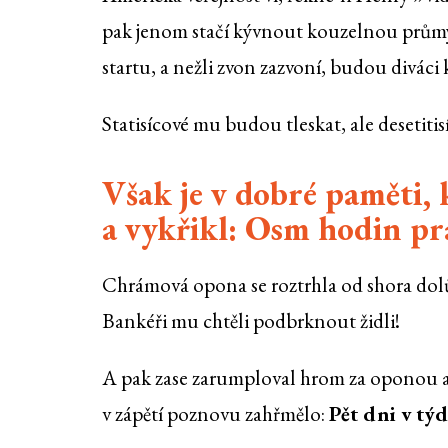
pak jenom stačí kývnout kouzelnou průmy
startu, a nežli zvon zazvoní, budou divá
Statisícové mu budou tleskat, ale desetitis
Však je v dobré paměti,
a vykřikl: Osm hodin pr
Chrámová opona se roztrhla od shora dolů
Bankéři mu chtěli podbrknout židli!
A pak zase zarumploval hrom za oponou a
v zápětí poznovu zahřmělo:
Pět dni v tý