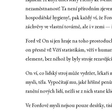
nezaměstnanost! Ta není přírodním zjev
hospodářské hygieny!, pak každý ví, že Fo
záchvěvy ve vlastní továrně, ale i v zemi — i
Ford ví! On si jen hraje na toho prostodu
on přesně ví! Věří statistikám, věří v hum
element, bez něhož by byly stroje rezavějíc
On ví, co lidský stroj může vydržet, lékaři
mysli, těla. Vypočítají mu, jaké hříšné pen
ranění nových lidí, nežli se z nich stane kl
Ve Fordově mysli nejsou pouze desítky, t