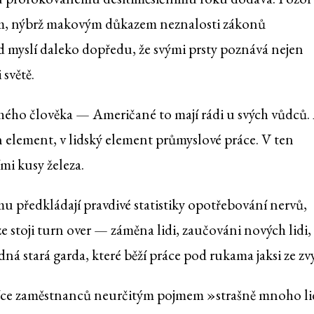
em, nýbrž makovým důkazem neznalosti zákonů
rd myslí daleko dopředu, že svými prsty poznává nejen
 světě.
chého člověka — Američané to mají rádi u svých vůdců.
an element, v lidský element průmyslové práce. V ten
ími kusy železa.
 mu předkládají pravdivé statistiky opotřebování nervů,
íze stoji turn over — záměna lidi, zaučováni nových lidi,
idná stará garda, které běží práce pod rukama jaksi ze zv
isíce zaměstnanců neurčitým pojmem »strašně mnoho li