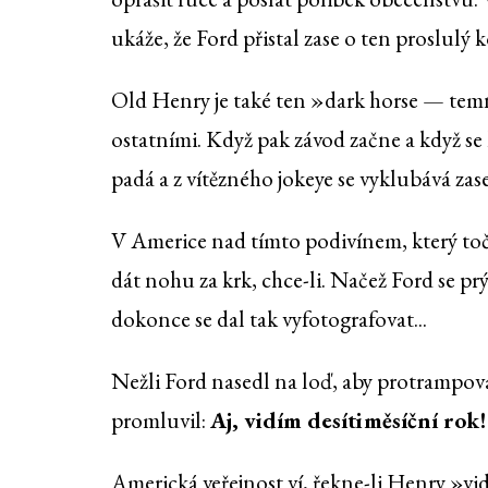
ukáže, že Ford přistal zase o ten proslulý
Old Henry je také ten »dark horse — temný
ostatními. Když pak závod začne a když se 
padá a z vítězného jokeye se vyklubává za
V Americe nad tímto podivínem, který točí
dát nohu za krk, chce-li. Načež Ford se pr
dokonce se dal tak vyfotografovat...
Nežli Ford nasedl na loď, aby protrampoval
promluvil:
Aj, vidím desítiměsíční rok
Americká veřejnost ví, řekne-li Henry »vid