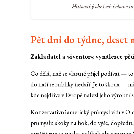
Historický obrázek kolorovan
Pět dni do týdne, deset 
Zakladatel a »iventor« vynálezce pět
Co dělá, nač se vlastně přijel podívat — t
do naší republiky nedaří. Je to škoda — mě
kde nejdříve v Evropě nalezl jeho výrobní s
Konzervativní americký průmysl vidí v Old
průmyslu skoky na bok, do výše, dopředu, 
oprášit ruce a poslat polibek obecenstvu: