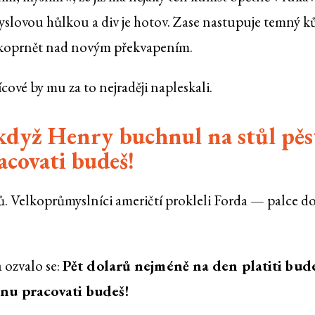
slovou hůlkou a div je hotov. Zase nastupuje temný k
ci koprnět nad novým překvapením.
ícové by mu za to nejraději napleskali.
 když Henry buchnul na stůl pěs
acovati budeš!
. Velkoprůmyslníci američtí prokleli Forda — palce do
 ozvalo se:
Pět dolarů nejméně na den platiti bud
dnu pracovati budeš!