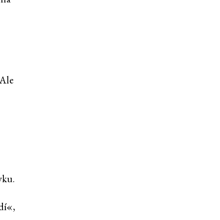
 Ale
yku.
dí«,