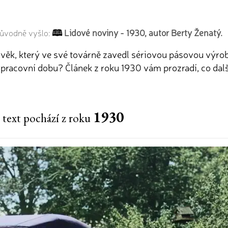
Lidové noviny - 1930, autor Berty Ženatý.
původně vyšlo:
ěk, který ve své továrně zavedl sériovou pásovou výrobu
racovní dobu? Článek z roku 1930 vám prozradí, co dalš
1930
 text pochází z roku