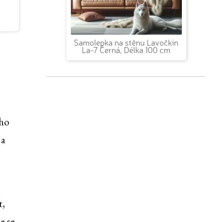
Samolepka na stěnu Lavočkin
La-7 Černá, Délka 100 cm
 ho
 a
t,
e se