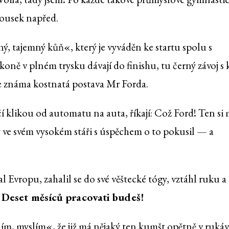
 kousek napřed.
, tajemný kůň«, který je vyváděn ke startu spolu s
koně v plném trysku dávají do finishu, tu černý závoj s
se známa kostnatá postava Mr Forda.
 klikou od automatu na auta, říkají: Což Ford! Ten si
ý ve svém vysokém stáři s úspěchem o to pokusil — a
 Evropu, zahalil se do své věštecké tógy, vztáhl ruku a
! Deset měsíců pracovati budeš!
ím, myslím«, že již má nějaký ten kumšt opětně v rukáv