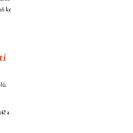
ůň ke
tí
lů.
eš!
a