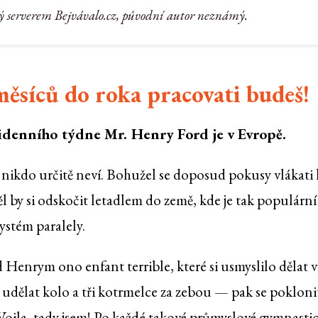
ý serverem Bejvávalo.cz, původní autor neznámý.
měsíců do roka pracovati budeš!
idenního týdne Mr. Henry Ford je v Evropě.
o nikdo určitě neví. Bohužel se doposud pokusy vlákati
l by si odskočit letadlem do země, kde je tak populární
ystém paralely.
 Henrym ono enfant terrible, které si usmyslilo dělat v
udělat kolo a tři kotrmelce za zebou — pak se pokloni
 Voila, tady jsem! Po každé takové průmyslové gymnastic