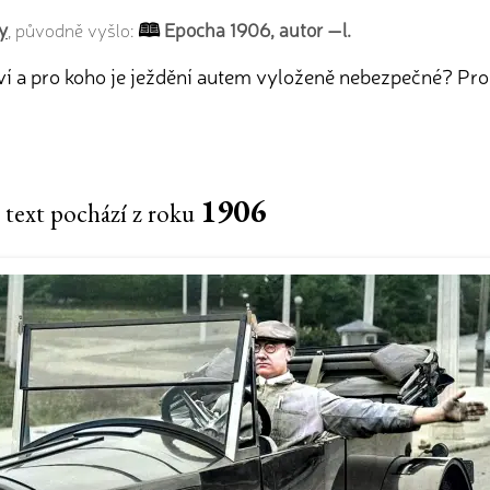
y
Epocha 1906, autor —l.
, původně vyšlo:
aví a pro koho je ježdění autem vyloženě nebezpečné? Pr
1906
 text pochází z roku