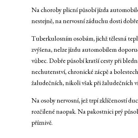
Na choroby plicní působí jízda automobi
nestejně, na nervosní záduchu dosti dobře
Tuberkulosním osobám, jichž tělesná tepl
zvýšena, nelze jízdu automobilem doporu
vůbec. Dobře působí kratší cesty při bledn
nechutenství, chronické zácpě a bolestec
žaludečních, nikoli však při žaludečních v
Na osoby nervosní, jež trpí zklíčeností du
rozčilené naopak. Na pakostnici prý půso
příznivě.