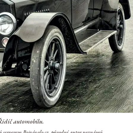
Řidič automobilu.
ý serverem Bejvávalo.cz, původní autor neznámý.