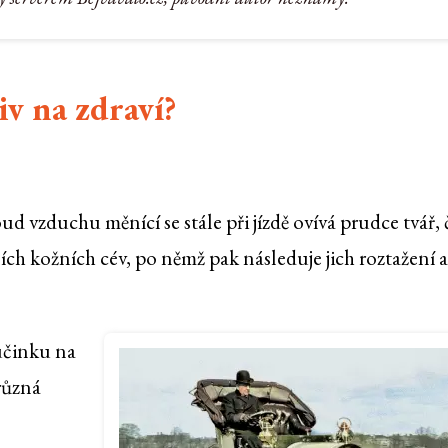
iv na zdraví?
ud vzduchu měnící se stále při jízdě ovívá prudce tvář,
ích kožních cév, po němž pak následuje jich roztažení a
účinku na
různá