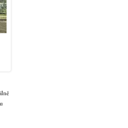
ilně
lu