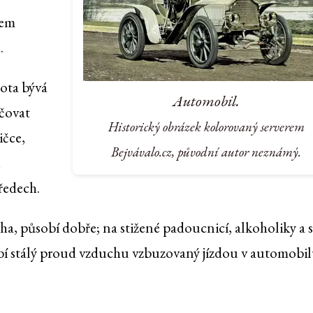
lem
.
ota bývá
Automobil.
čovat
Historický obrázek kolorovaný serverem
ičce,
Bejvávalo.cz, původní autor neznámý.
h
ředech.
cha, působí dobře; na stižené padoucnicí, alkoholiky a s
bí stálý proud vzduchu vzbuzovaný jízdou v automobi