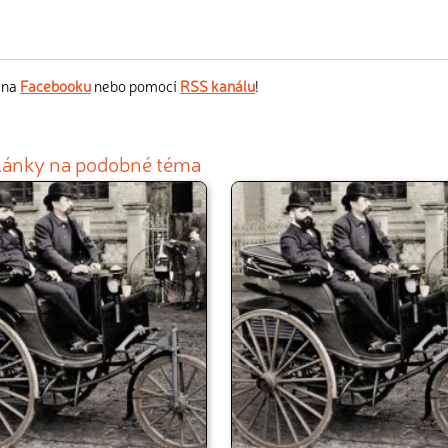
s na
Facebooku
nebo pomocí
RSS kanálu
!
články na podobné téma