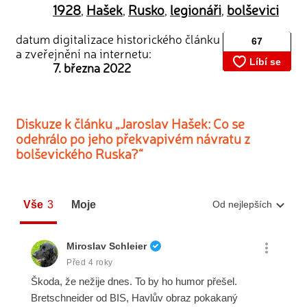
1928
Hašek
Rusko
legionáři
bolševici
,
,
,
,
datum digitalizace historického článku
a zveřejnění na internetu:
7. března 2022
Diskuze k článku „Jaroslav Hašek: Co se
odehrálo po jeho překvapivém návratu z
bolševického Ruska?“