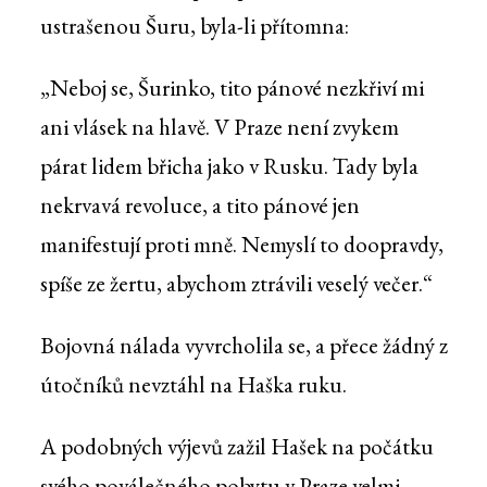
ustrašenou Šuru, byla-li přítomna:
„Neboj se, Šurinko, tito pánové nezkřiví mi
ani vlásek na hlavě. V Praze není zvykem
párat lidem břicha jako v Rusku. Tady byla
nekrvavá revoluce, a tito pánové jen
manifestují proti mně. Nemyslí to doopravdy,
spíše ze žertu, abychom ztrávili veselý večer.“
Bojovná nálada vyvrcholila se, a přece žádný z
útočníků nevztáhl na Haška ruku.
A podobných výjevů zažil Hašek na počátku
svého poválečného pobytu v Praze velmi