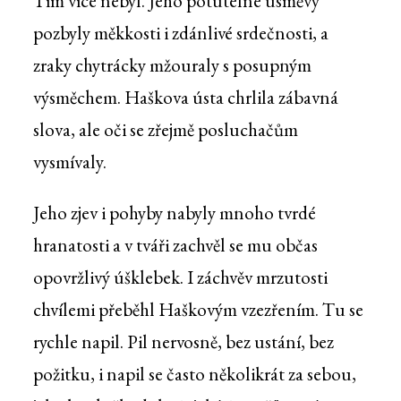
Tím více nebyl. Jeho potutelné úsměvy
pozbyly měkkosti i zdánlivé srdečnosti, a
zraky chytrácky mžouraly s posupným
výsměchem. Haškova ústa chrlila zábavná
slova, ale oči se zřejmě posluchačům
vysmívaly.
Jeho zjev i pohyby nabyly mnoho tvrdé
hranatosti a v tváři zachvěl se mu občas
opovržlivý úšklebek. I záchvěv mrzutosti
chvílemi přeběhl Haškovým vzezřením. Tu se
rychle napil. Pil nervosně, bez ustání, bez
požitku, i napil se často několikrát za sebou,