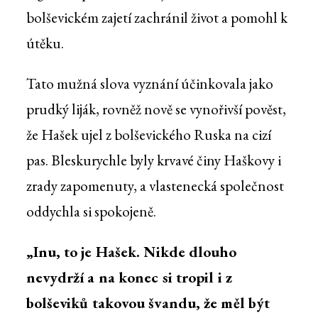
bolševickém zajetí zachránil život a pomohl k
útěku.
Tato mužná slova vyznání účinkovala jako
prudký liják, rovněž nově se vynořivší pověst,
že Hašek ujel z bolševického Ruska na cizí
pas. Bleskurychle byly krvavé činy Haškovy i
zrady zapomenuty, a vlastenecká společnost
oddychla si spokojeně.
„Inu, to je Hašek. Nikde dlouho
nevydrží a na konec si tropil i z
bolševiků takovou švandu, že měl být