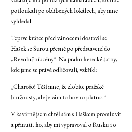
potloukali po oblíbených lokálech, aby mne
vyhledal.
Teprve krátce před vánocemi dostavil se
Hašek se Šurou přesně po představení do
„Revoluční scény“. Na prahu herecké šatny,
kde jsme se právě odličovali, vzkřikl:
„Charošo! Těší mne, že zlobíte pražské
buržousty, ale je vám to hovno platno.“
V kavárně jsem chtěl sám s Haškem promluvit
a přinutit ho, aby mi vypravoval o Rusku i o