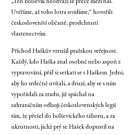
„Ten bolševik neodváží se přece mezi nás.
Uvěříme, až toho lotra uvidíme,“ hovořili
českoslovenští občané, prodchnutí
vlastenectvím.
Příchod Haškův vzrušil pražskou veřejnost.
Každý, kdo Haška znal osobně nebo aspoň z
vypravování, přál si setkati se s Haškem. Jedni,
aby ho srdečně uvítali, a druzí, aby se s ním
vypořádali za zradu, již spáchal na
zahraničním odboji československých legií
tím, že přešel do bolševického táboru, a za
ukrutnosti, jichž prý se Hašek dopustil na