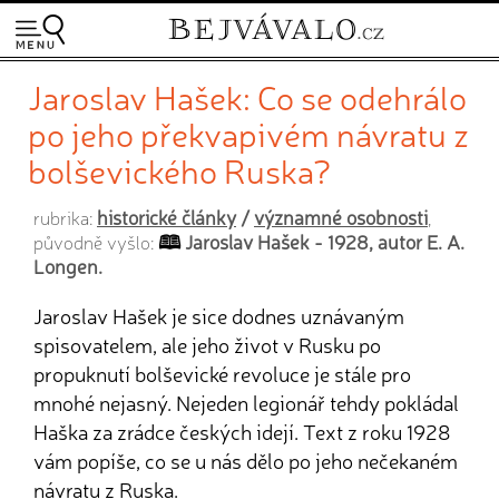
Jaroslav Hašek: Co se odehrálo
po jeho překvapivém návratu z
bolševického Ruska?
historické články
/
významné osobnosti
rubrika:
,
Jaroslav Hašek - 1928, autor E. A.
původně vyšlo:
Longen.
Jaroslav Hašek je sice dodnes uznávaným
spisovatelem, ale jeho život v Rusku po
propuknutí bolševické revoluce je stále pro
mnohé nejasný. Nejeden legionář tehdy pokládal
Haška za zrádce českých idejí. Text z roku 1928
vám popíše, co se u nás dělo po jeho nečekaném
návratu z Ruska.