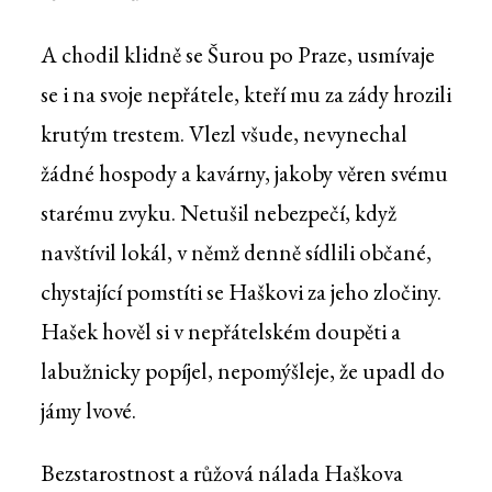
A chodil klidně se Šurou po Praze, usmívaje
se i na svoje nepřátele, kteří mu za zády hrozili
krutým trestem. Vlezl všude, nevynechal
žádné hospody a kavárny, jakoby věren svému
starému zvyku. Netušil nebezpečí, když
navštívil lokál, v němž denně sídlili občané,
chystající pomstíti se Haškovi za jeho zločiny.
Hašek hověl si v nepřátelském doupěti a
labužnicky popíjel, nepomýšleje, že upadl do
jámy lvové.
Bezstarostnost a růžová nálada Haškova