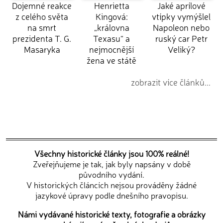
Dojemné reakce
Henrietta
Jaké aprílové
z celého světa
Kingová:
vtípky vymýšlel
na smrt
„královna
Napoleon nebo
prezidenta T. G.
Texasu“ a
ruský car Petr
Masaryka
nejmocnější
Veliký?
žena ve státě
zobrazit více článků...
Všechny historické články jsou 100% reálné!
Zveřejňujeme je tak, jak byly napsány v době
původního vydání.
V historických článcích nejsou prováděny žádné
jazykové úpravy podle dnešního pravopisu.
Námi vydávané historické texty, fotografie a obrázky