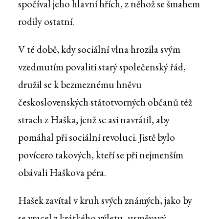
spočíval jeho hlavní hřích, z něhož se šmahem
rodily ostatní.
V té době, kdy sociální vlna hrozila svým
vzedmutím povaliti starý společenský řád,
družil se k bezmeznému hněvu
československých státotvorných občanů též
strach z Haška, jenž se asi navrátil, aby
pomáhal při sociální revoluci. Jistě bylo
povícero takových, kteří se při nejmenším
obávali Haškova péra.
Hašek zavítal v kruh svých známých, jako by
se vracel z krátkého výletu, usměvavý,