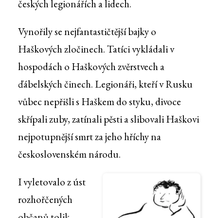
českých legionářích a lidech.
Vynořily se nejfantastičtější bajky o
Haškových zločinech. Tatíci vykládali v
hospodách o Haškových zvěrstvech a
ďábelských činech. Legionáři, kteří v Rusku
vůbec nepřišli s Haškem do styku, divoce
skřípali zuby, zatínali pěsti a slibovali Haškovi
nejpotupnější smrt za jeho hříchy na
československém národu.
I vyletovalo z úst
rozhořčených
občanů tolik