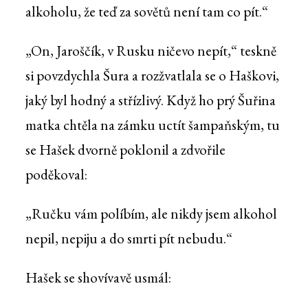
alkoholu, že teď za sovětů není tam co pít.“
„On, Jaroščík, v Rusku ničevo nepít,“ teskně
si povzdychla Šura a rozžvatlala se o Haškovi,
jaký byl hodný a střízlivý. Když ho prý Šuřina
matka chtěla na zámku uctít šampaňským, tu
se Hašek dvorně poklonil a zdvořile
poděkoval:
„Ručku vám políbím, ale nikdy jsem alkohol
nepil, nepiju a do smrti pít nebudu.“
Hašek se shovívavě usmál: