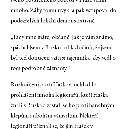
mnoho. Záhy tomu uvykl a pak vstupoval do
podezřelých lokálů demonstrativně.
„Tady mne máte, občané. Jak je vám známo,
spáchal jsem v Rusku tolik zločinů, že jsem
byl teď donucen vzíti si tajemníka, aby vedl o
tom podrobné záznamy.“
Rozhořčení proti Haškovi ochladilo
prohlášení mnoha legionářů, kteří Haška
znali z Ruska a zastali se ho proti hanebným
klepům i ubohým výmyslům. Někteří
legionáři přiznali se, že jim Hašek v