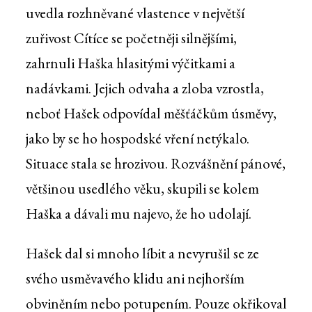
uvedla rozhněvané vlastence v největší
zuřivost Cítíce se početněji silnějšími,
zahrnuli Haška hlasitými výčitkami a
nadávkami. Jejich odvaha a zloba vzrostla,
neboť Hašek odpovídal měšťáčkům úsměvy,
jako by se ho hospodské vření netýkalo.
Situace stala se hrozivou. Rozvášnění pánové,
většinou usedlého věku, skupili se kolem
Haška a dávali mu najevo, že ho udolají.
Hašek dal si mnoho líbit a nevyrušil se ze
svého usměvavého klidu ani nejhorším
obviněním nebo potupením. Pouze okřikoval