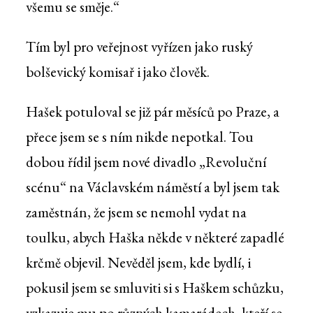
všemu se směje.“
Tím byl pro veřejnost vyřízen jako ruský
bolševický komisař i jako člověk.
Hašek potuloval se již pár měsíců po Praze, a
přece jsem se s ním nikde nepotkal. Tou
dobou řídil jsem nové divadlo „Revoluční
scénu“ na Václavském náměstí a byl jsem tak
zaměstnán, že jsem se nemohl vydat na
toulku, abych Haška někde v některé zapadlé
krčmě objevil. Nevěděl jsem, kde bydlí, i
pokusil jsem se smluviti si s Haškem schůzku,
vzkazuje mu po různých kamarádech, kteří se