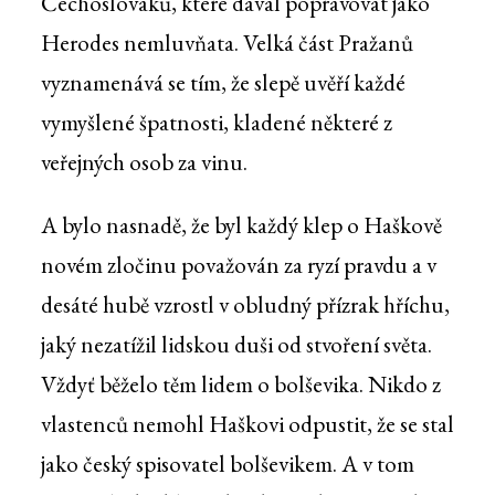
Čechoslováků, které dával popravovat jako
Herodes nemluvňata. Velká část Pražanů
vyznamenává se tím, že slepě uvěří každé
vymyšlené špatnosti, kladené některé z
veřejných osob za vinu.
A bylo nasnadě, že byl každý klep o Haškově
novém zločinu považován za ryzí pravdu a v
desáté hubě vzrostl v obludný přízrak hříchu,
jaký nezatížil lidskou duši od stvoření světa.
Vždyť běželo těm lidem o bolševika. Nikdo z
vlastenců nemohl Haškovi odpustit, že se stal
jako český spisovatel bolševikem. A v tom