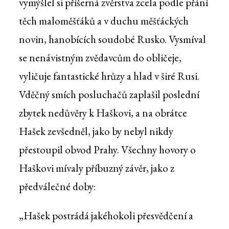
vymýšlel si příšerná zvěrstva zcela podle přání
těch maloměšťáků a v duchu měšťáckých
novin, hanobících soudobé Rusko. Vysmíval
se nenávistným zvědavcům do obličeje,
vyličuje fantastické hrůzy a hlad v širé Rusi.
Vděčný smích posluchačů zaplašil poslední
zbytek nedůvěry k Haškovi, a na obrátce
Hašek zevšedněl, jako by nebyl nikdy
přestoupil obvod Prahy. Všechny hovory o
Haškovi mívaly příbuzný závěr, jako z
předválečné doby:
„Hašek postrádá jakéhokoli přesvědčení a