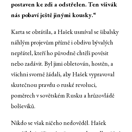
postaven ke zdi a odstřelen. Ten všivák
nás pobaví ještě jinými kousky.“
Karta se obrátila, a Hašek usmíval se šibalsky
náhlým projevům přízně i obdivu bývalých
nepřátel, kteří ho původně chtěli pověsit
nebo zadávit. Byl jimi obletován, hostěn, a
všichni svorně žádali, aby Hašek vypravoval
skutečnou pravdu o ruské revoluci,
poměrech v sovětském Rusku a hrůzovládě
bolševiků.
Nikdo se však ničeho nedověděl. Hašek