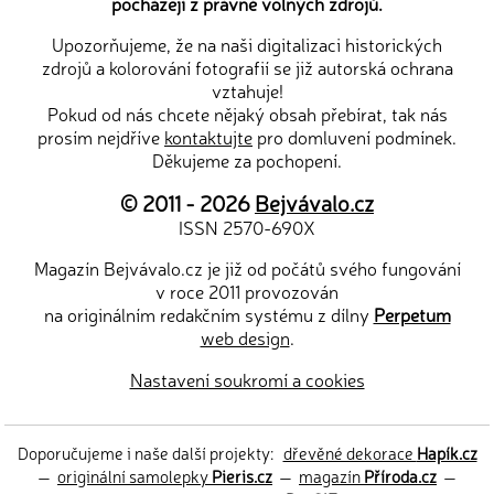
pocházejí z právně volných zdrojů.
Upozorňujeme, že na naši digitalizaci historických
zdrojů a kolorování fotografií se již autorská ochrana
vztahuje!
Pokud od nás chcete nějaký obsah přebírat, tak nás
prosím nejdříve
kontaktujte
pro domluvení podmínek.
Děkujeme za pochopení.
© 2011 - 2026
Bejvávalo.cz
ISSN 2570-690X
Magazín Bejvávalo.cz je již od počátů svého fungování
v roce 2011 provozován
na originálním redakčním systému z dílny
Perpetum
web design
.
Nastavení soukromí a cookies
Doporučujeme i naše další projekty:
dřevěné dekorace
Hapík.cz
—
originální samolepky
Pieris.cz
—
magazín
Příroda.cz
—