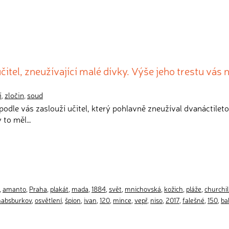
itel, zneužívající malé dívky. Výše jeho trestu vás 
í
,
zločin
,
soud
i podle vás zaslouží učitel, který pohlavně zneužíval dvanáctilet
by to měl…
,
amanto
,
Praha
,
plakát
,
mada
,
1884
,
svět
,
mnichovská
,
kožich
,
pláže
,
churchil
habsburkov
,
osvětlení
,
špion
,
ivan
,
120
,
mince
,
vepř
,
niso
,
2017
,
falešné
,
150
,
ba