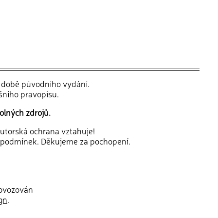
v době původního vydání.
šního pravopisu.
olných zdrojů.
 autorská ochrana vztahuje!
 podmínek. Děkujeme za pochopení.
rovozován
gn
.