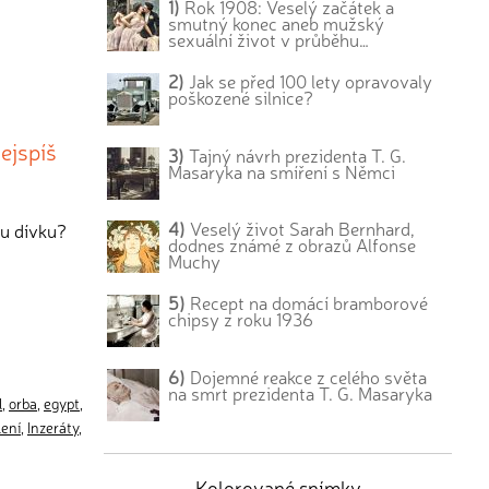
1)
Rok 1908: Veselý začátek a
smutný konec aneb mužský
sexuální život v průběhu…
2)
Jak se před 100 lety opravovaly
poškozené silnice?
nejspíš
3)
Tajný návrh prezidenta T. G.
Masaryka na smíření s Němci
4)
Veselý život Sarah Bernhard,
ou dívku?
dodnes známé z obrazů Alfonse
Muchy
5)
Recept na domácí bramborové
chipsy z roku 1936
6)
Dojemné reakce z celého světa
na smrt prezidenta T. G. Masaryka
l
,
orba
,
egypt
,
lení
,
Inzeráty
,
Kolorované snímky