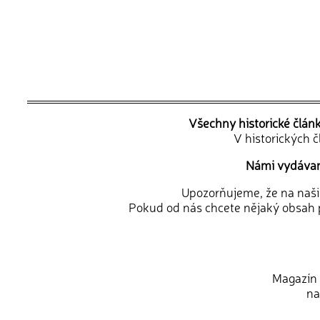
Všechny historické člán
V historických 
Námi vydávané
Upozorňujeme, že na naši d
Pokud od nás chcete nějaký obsah p
Magazín 
na