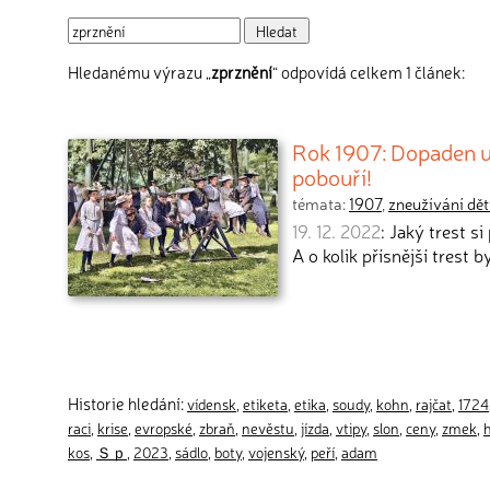
Hledanému výrazu „
zprznění
“ odpovídá celkem 1 článek:
Rok 1907: Dopaden uč
pobouří!
témata:
1907
,
zneužívání dět
19. 12. 2022
: Jaký trest s
A o kolik přísnější trest 
Historie hledání:
vídensk
,
etiketa
,
etika
,
soudy
,
kohn
,
rajčat
,
1724
raci
,
krise
,
evropské
,
zbraň
,
nevěstu
,
jízda
,
vtipy
,
slon
,
ceny
,
zmek
,
kos
,
Ｓｐ
,
2023
,
sádlo
,
boty
,
vojenský
,
peří
,
adam