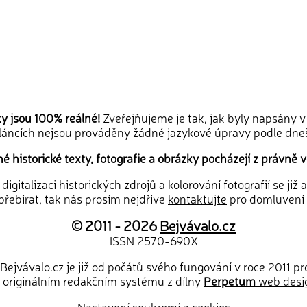
ky jsou 100% reálné!
Zveřejňujeme je tak, jak byly napsány 
článcích nejsou prováděny žádné jazykové úpravy podle dne
 historické texty, fotografie a obrázky pocházejí z právně v
igitalizaci historických zdrojů a kolorování fotografií se již
řebírat, tak nás prosím nejdříve
kontaktujte
pro domluvení
© 2011 - 2026
Bejvávalo.cz
ISSN 2570-690X
Bejvávalo.cz je již od počátů svého fungování v roce 2011 p
 originálním redakčním systému z dílny
Perpetum
web desi
Nastavení soukromí a cookies